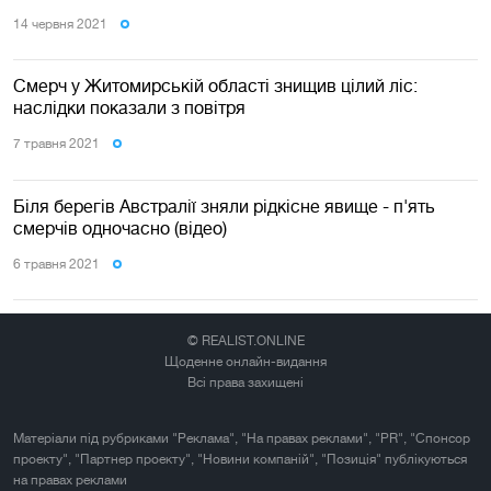
14 червня 2021
Смерч у Житомирській області знищив цілий ліс:
наслідки показали з повітря
7 травня 2021
Біля берегів Австралії зняли рідкісне явище - п'ять
смерчів одночасно (відео)
6 травня 2021
© REALIST.ONLINE
Щоденне онлайн-видання
Всі права захищені
Матеріали під рубриками "Реклама", "На правах реклами", "PR", "Спонсор
проекту", "Партнер проекту", "Новини компаній", "Позиція" публікуються
на правах реклами