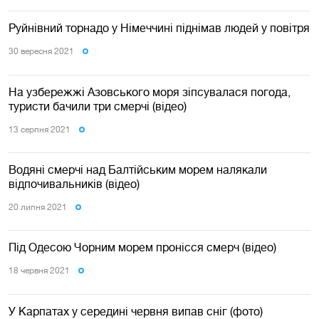
Руйнівний торнадо у Німеччині піднімав людей у повітря
30 вересня 2021
На узбережжі Азовського моря зіпсувалася погода,
туристи бачили три смерчі (відео)
13 серпня 2021
Водяні смерчі над Балтійським морем налякали
відпочивальників (відео)
20 липня 2021
Під Одесою Чорним морем пронісся смерч (відео)
18 червня 2021
У Карпатах у середині червня випав сніг (фото)