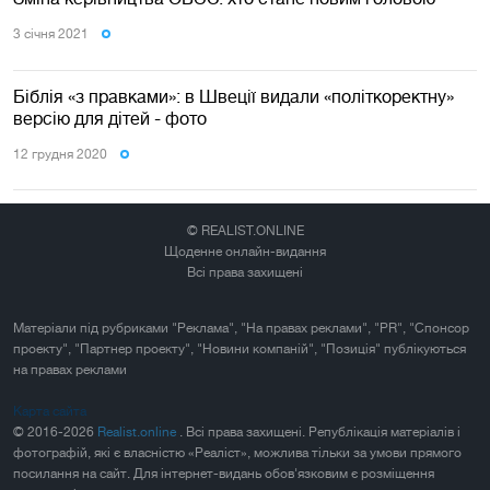
3 сiчня 2021
Біблія «з правками»: в Швеції видали «політкоректну»
версію для дітей - фото
12 грудня 2020
© REALIST.ONLINE
Щоденне онлайн-видання
Всі права захищені
Матеріали під рубриками "Реклама", "На правах реклами", "PR", "Спонсор
проекту", "Партнер проекту", "Новини компаній", "Позиція" публікуються
на правах реклами
Карта сайта
© 2016-2026
Realist.online
. Всі права захищені. Републікація матеріалів і
фотографій, які є власністю «Реаліст», можлива тільки за умови прямого
посилання на сайт. Для інтернет-видань обов'язковим є розміщення