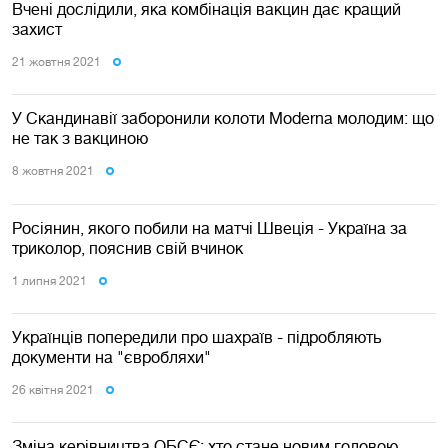
Вчені дослідили, яка комбінація вакцин дає кращий
захист
21 жовтня 2021
У Скандинавії заборонили колоти Moderna молодим: що
не так з вакциною
8 жовтня 2021
Росіянин, якого побили на матчі Швеція - Україна за
триколор, пояснив свій вчинок
1 липня 2021
Українців попередили про шахраїв - підробляють
документи на "євробляхи"
26 квiтня 2021
Зміна керівництва ОБСЄ: хто стане новим головою