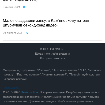
8 липня 2021
Мало не задавили жінку: в Кам'янському натовп
штурмував секонд-хенд (відео)
26 лютого 2021
© REALIST.ONLINE
Щоденне онлайн-видання
Всі права захищені
Матеріали під рубриками "Реклама", "На правах реклами", "PR", "Спонсор
проекту", "Партнер проекту", "Новини компаній", "Позиція" публікуються
на правах реклами
Карта сайта
© 2016-2026
Realist.online
. Всі права захищені. Републікація матеріалів і
фотографій, які є власністю «Реаліст», можлива тільки за умови прямого
посилання на сайт. Для інтернет-видань обов'язковим є розміщення