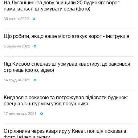
На Луганщині за добу знищили 20 будинків: ворог
намагається штурмувати села (фото)
30 квiтня 2022
Що робити, якщо ваше місто атакує ворог - інструкція
5 березня 2022
Під Києвом спецназ штурмував квартиру, де закрився
стрілець (фото, відео)
14 грудня 2021
Кидався з сокирою та погрожував підірвати будинок:
спецназ зі штурмом узяв порушника
17 листопада 2021
Стрілянина через квартиру у Києві: поліція показала
фото і відео штурму