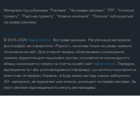
Матеріали під рубриками "Реклама", "На правах реклами", "PR", "Спонсор
проекту", "Партнер проекту", "Новини компаній", "Позиція" публікуються
на правах реклами
Карта сайта
© 2016-2026
Realist.online
. Всі права захищені. Републікація матеріалів і
фотографій, які є власністю «Реаліст», можлива тільки за умови прямого
посилання на сайт. Для інтернет-видань обов'язковим є розміщення
прямим, відкритим для пошукових систем, посилання не нижче другого
абзацу на конкретну новину чи статтю на веб-сайт
realist.online
. Передрук,
відтворення та / або розповсюдження інформації, що містить посилання на
агентства «Інтерфакс-Україна», в будь-якому вигляді суворо заборонені.
AD - матеріали, які відзначені цим знаком, розміщені на правах реклами. За
зміст реклами відповідальність несуть рекламодавці.