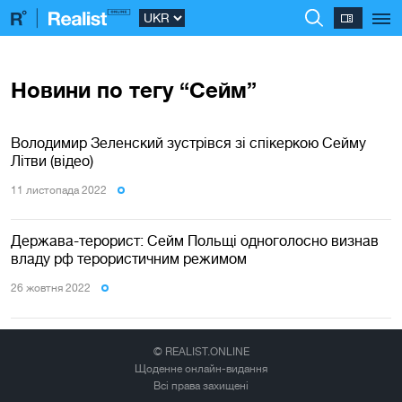
Новини по тегу “Сейм”
Володимир Зеленский зустрівся зі спікеркою Сейму
Літви (відео)
11 листопада 2022
Держава-терорист: Сейм Польщі одноголосно визнав
владу рф терористичним режимом
26 жовтня 2022
© REALIST.ONLINE
Щоденне онлайн-видання
Всі права захищені