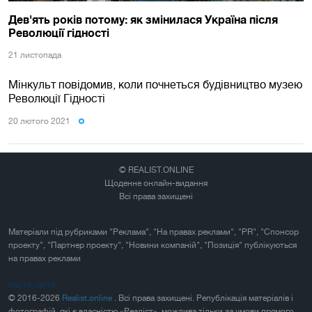
Дев'ять років потому: як змінилася Україна після
Революції гідності
21 листопада
Мінкульт повідомив, коли почнеться будівництво музею
Революції Гідності
20 лютого 2021
© REALIST.ONLINE
Щоденне онлайн-видання
Всі права захищені
Матеріали під рубриками "Реклама", "На правах реклами", "PR", "Спонсор
проекту", "Партнер проекту", "Новини компаній", "Позиція" публікуються
на правах реклами
Карта сайта
© 2016-2026
Realist.online
. Всі права захищені. Републікація матеріалів і
фотографій, які є власністю «Реаліст», можлива тільки за умови прямого