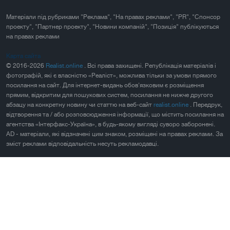
Матеріали під рубриками "Реклама", "На правах реклами", "PR", "Спонсор
проекту", "Партнер проекту", "Новини компаній", "Позиція" публікуються
на правах реклами
Карта сайта
© 2016-2026
Realist.online
. Всі права захищені. Републікація матеріалів і
фотографій, які є власністю «Реаліст», можлива тільки за умови прямого
посилання на сайт. Для інтернет-видань обов'язковим є розміщення
прямим, відкритим для пошукових систем, посилання не нижче другого
абзацу на конкретну новину чи статтю на веб-сайт
realist.online
. Передрук,
відтворення та / або розповсюдження інформації, що містить посилання на
агентства «Інтерфакс-Україна», в будь-якому вигляді суворо заборонені.
AD - матеріали, які відзначені цим знаком, розміщені на правах реклами. За
зміст реклами відповідальність несуть рекламодавці.