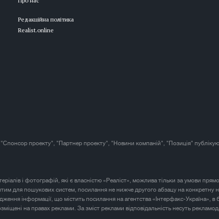
Про нас
Редакційна політика
Realist.online
 "Спонсор проекту", "Партнер проекту", "Новини компаній", "Позиція" публікую
атеріалів і фотографій, які є власністю «Реаліст», можлива тільки за умови прям
итим для пошукових систем, посилання не нижче другого абзацу на конкретну н
юдження інформації, що містить посилання на агентства «Інтерфакс-Україна», в 
розміщені на правах реклами. За зміст реклами відповідальність несуть рекламод