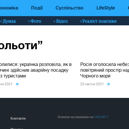
ономіка
Події
Суспільство
LifeStyle
Думка
Фото
Відео
Реаліст пояснює
польоти”
олилися: українка розповіла, як в
Росія оголосила небе
чині здійснив аварійну посадку
повітряний простір н
 з туристами
Чорного моря
сня 2021
20 квiтня 2021
Новини щохвилини на
UKR.NET
Контакти