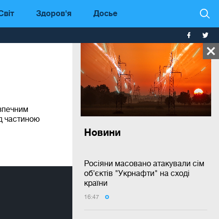
Світ
Здоров'я
Досье
зпечним
ад частиною
Новини
Росіяни масовано атакували сім
об'єктів "Укрнафти" на сході
країни
16:47