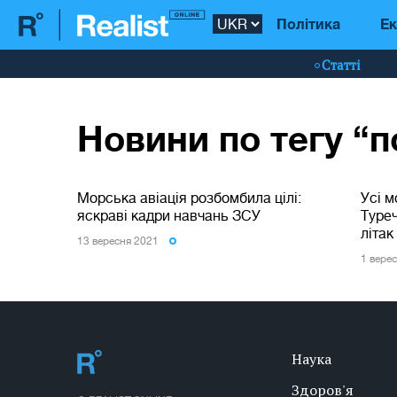
Політика
Ек
Статті
Новини по тегу “
Морська авіація розбомбила цілі:
Усі м
яскраві кадри навчань ЗСУ
Туреч
літак
13 вересня 2021
1 вере
Наука
Здоров'я