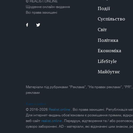
© REALIST.ONLINE
Щоденне онлайн-видання
Події
Всі права захищені
Суспільство
Світ
Політика
Економіка
LifeStyle
Майбутнє
Матеріали під рубриками "Реклама", "На правах реклами", "PR",
реклами
Карта сайта
© 2016-2026
Realist.online
. Всі права захищені. Републікація м
Для інтернет-видань обов'язковим є розміщення прямим, відкр
веб-сайт
realist.online
. Передрук, відтворення та / або розповс
суворо заборонені. AD - матеріали, які відзначені цим знаком, 