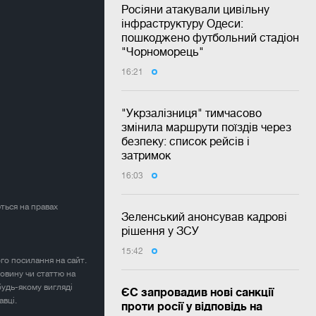
Росіяни атакували цивільну
інфраструктуру Одеси:
пошкоджено футбольний стадіон
"Чорноморець"
16:21
"Укрзалізниця" тимчасово
змінила маршрути поїздів через
безпеку: список рейсів і
затримок
16:03
ться на правах
Зеленський анонсував кадрові
рішення у ЗСУ
15:42
ого посилання на сайт.
овину чи статтю на
будь-якому вигляді
ЄС запровадив нові санкції
авці.
проти росії у відповідь на