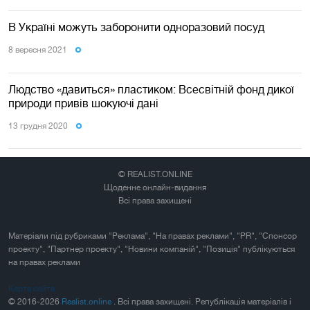
В Україні можуть заборонити одноразовий посуд
8 вересня 2021
Людство «давиться» пластиком: Всесвітній фонд дикої
природи привів шокуючі дані
13 грудня 2020
© REALIST.ONLINE
Щоденне онлайн-видання
Всі права захищені
Матеріали під рубриками "Реклама", "На правах реклами", "PR", "Спонсор
проекту", "Партнер проекту", "Новини компаній", "Позиція" публікуються
на правах реклами
Карта сайта
© 2016-2026
Realist.online
. Всі права захищені. Републікація матеріалів і