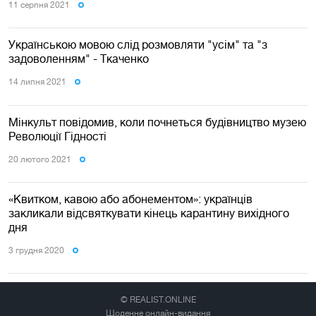
11 серпня 2021
Українською мовою слід розмовляти "усім" та "з
задоволенням" - Ткаченко
14 липня 2021
Мінкульт повідомив, коли почнеться будівництво музею
Революції Гідності
20 лютого 2021
«Квитком, кавою або абонементом»: українців
закликали відсвяткувати кінець карантину вихідного
дня
3 грудня 2020
© REALIST.ONLINE
Щоденне онлайн-видання