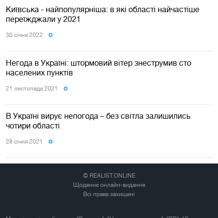
Київська - найпопулярніша: в які області найчастіше
переїжджали у 2021
30 сiчня 2022
Негода в Україні: штормовий вітер знеструмив сто
населених пунктів
21 листопада 2021
В Україні вирує непогода – без світла залишились
чотири області
28 сiчня 2021
© REALIST.ONLINE
Щоденне онлайн-видання
Всі права захищені