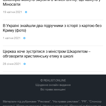
Міносвіти
19 квiтня 2021
В Україні знайшли два підручники з історії з картою без
Криму (фото)
1 квiтня 2021
Церква хоче зустрітися з міністром Шкарлетом –
обговорити християнську етику в школі
28 сiчня 2021
© REALIST.ONLINE
Щоденне онлайн-видання
Всі права захищені
Матеріали під рубриками "Реклама", "На правах реклами", "PR", "Спонсор