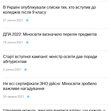
В Україні опублікували списки тих, хто вступив до
коледжів після 9 класу
27 липня 2021
ДПА 2022: Міносвіти визначило перелік предметів
16 липня 2021
Старт вступної кампанії: міністр освіти дав поради
абітурієнтам
2 липня 2021
Не всі сертифікати ЗНО дійсні: Міносвіти зробило
важливе нагадування
30 червня 2021
Школярів можуть змусити вчитися влітку: що кажуть у