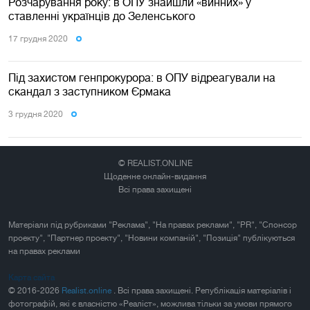
Розчарування року: в ОПУ знайшли «винних» у
ставленні українців до Зеленського
17 грудня 2020
Під захистом генпрокурора: в ОПУ відреагували на
скандал з заступником Єрмака
3 грудня 2020
© REALIST.ONLINE
Щоденне онлайн-видання
Всі права захищені
Матеріали під рубриками "Реклама", "На правах реклами", "PR", "Спонсор
проекту", "Партнер проекту", "Новини компаній", "Позиція" публікуються
на правах реклами
Карта сайта
© 2016-2026
Realist.online
. Всі права захищені. Републікація матеріалів і
фотографій, які є власністю «Реаліст», можлива тільки за умови прямого