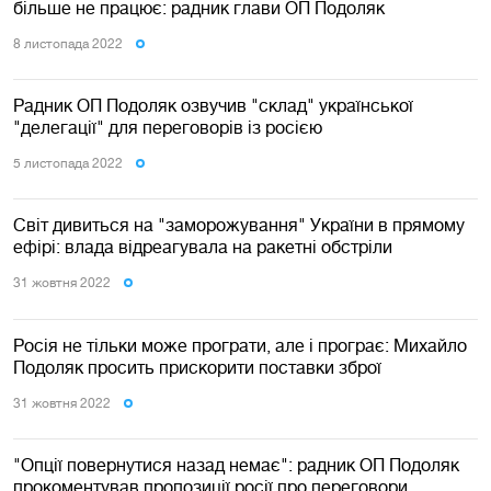
більше не працює: радник глави ОП Подоляк
8 листопада 2022
Радник ОП Подоляк озвучив "склад" української
"делегації" для переговорів із росією
5 листопада 2022
Світ дивиться на "заморожування" України в прямому
ефірі: влада відреагувала на ракетні обстріли
31 жовтня 2022
Росія не тільки може програти, але і програє: Михайло
Подоляк просить прискорити поставки зброї
31 жовтня 2022
"Опції повернутися назад немає": радник ОП Подоляк
прокоментував пропозиції росії про переговори