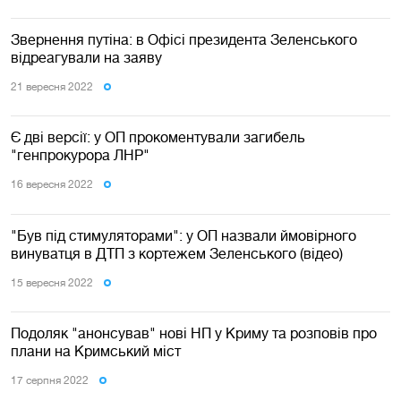
Звернення путіна: в Офісі президента Зеленського
відреагували на заяву
21 вересня 2022
Є дві версії: у ОП прокоментували загибель
"генпрокурора ЛНР"
16 вересня 2022
"Був під стимуляторами": у ОП назвали ймовірного
винуватця в ДТП з кортежем Зеленського (відео)
15 вересня 2022
Подоляк "анонсував" нові НП у Криму та розповів про
плани на Кримський міст
17 серпня 2022