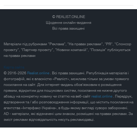
© REALIST.ONLINE
Щоденне онлайн-видання
Всі права захищені
Матеріали під рубриками "Реклама", "На правах реклами", "PR", "Спонсор
проекту", "Партнер проекту", "Новини компаній", "Позиція" публікуються
на правах реклами
Карта сайта
© 2016-2026
Realist.online
. Всі права захищені. Републікація матеріалів і
фотографій, які є власністю «Реаліст», можлива тільки за умови прямого
посилання на сайт. Для інтернет-видань обов'язковим є розміщення
прямим, відкритим для пошукових систем, посилання не нижче другого
абзацу на конкретну новину чи статтю на веб-сайт
realist.online
. Передрук,
відтворення та / або розповсюдження інформації, що містить посилання на
агентства «Інтерфакс-Україна», в будь-якому вигляді суворо заборонені.
AD - матеріали, які відзначені цим знаком, розміщені на правах реклами. За
зміст реклами відповідальність несуть рекламодавці.