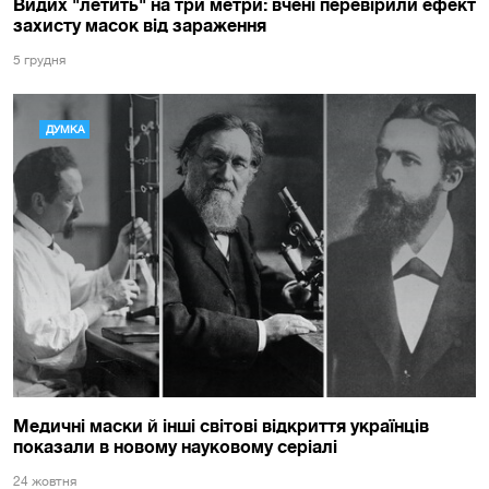
Видих "летить" на три метри: вчені перевірили ефект
захисту масок від зараження
5 грудня
ДУМКА
Медичні маски й інші світові відкриття українців
показали в новому науковому серіалі
24 жовтня