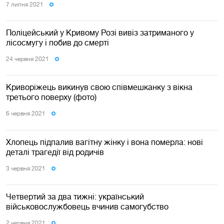
7 липня 2021
Поліцейський у Кривому Розі вивіз затриманого у
лісосмугу і побив до смерті
24 червня 2021
Криворіжець викинув свою співмешканку з вікна
третього поверху (фото)
6 червня 2021
Хлопець підпалив вагітну жінку і вона померла: нові
деталі трагедії від родичів
3 червня 2021
Четвертий за два тижні: український
військовослужбовець вчинив самогубство
2 червня 2021