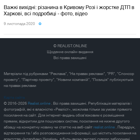
Важкі вихідні: різанина в Кривому Розі і жорстке ДТП в
Харкові, всі подробиці - фото, відео
9 листопада 2020
© REALIST.ONLINE
Щоденне онлайн-видання
Всі права захищені
Матеріали під рубриками "Реклама", "На правах реклами", "PR", "Спонсор
проекту", "Партнер проекту", "Новини компаній", "Позиція" публікуються
на правах реклами
Карта сайта
© 2016-2026
Realist.online
. Всі права захищені. Републікація матеріалів і
фотографій, які є власністю «Реаліст», можлива тільки за умови прямого
посилання на сайт. Для інтернет-видань обов'язковим є розміщення
прямим, відкритим для пошукових систем, посилання не нижче другого
абзацу на конкретну новину чи статтю на веб-сайт
realist.online
. Передрук,
відтворення та / або розповсюдження інформації, що містить посилання на
агентства «Інтерфакс-Україна», в будь-якому вигляді суворо заборонені.