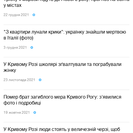
у містах
22 грудня 2021
"З квартири лунали крики": українку знайшли мертвою
в Італії (фото)
3 грудня 2021
У Кривому Розі школярі зґвалтували та пограбували
жінку
23 листопада 2021
Помер брат загиблого мера Кривого Рогу: з'явилися
фото і подробиці
19 жовтня 2021
У Кривому Розі люди стоять у величезній черзі, щоб