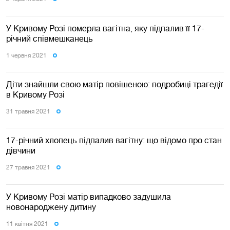
У Кривому Розі померла вагітна, яку підпалив її 17-
річний співмешканець
1 червня 2021
Діти знайшли свою матір повішеною: подробиці трагедії
в Кривому Розі
31 травня 2021
17-річний хлопець підпалив вагітну: що відомо про стан
дівчини
27 травня 2021
У Кривому Розі матір випадково задушила
новонароджену дитину
11 квiтня 2021