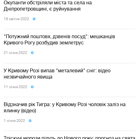
Окупанти обстріляли міста та села на
Дніпропетровщині, є руйнування
19 квiтня 2022
"Потужний поштовх, дзвенів посуд": мешканців
Кривого Рогу розбудив землетрус
21 сiчня 2022
У Кривому Розі випав "металевий" сніг: відео
незвичайного явища
11 сiчня 2022
Відзначив рік Тигра: у Кривому Розі чоловік заліз на
ялинку (відео)
1 сiчня 2022
Тріскучі морози підуть до Нового року: прогноз на свята