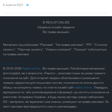
6 жовтня 2021
© REALIST.ONLINE
Щоденне онлайн-видання
Всі права захищені
Матеріали під рубриками "Реклама", "На правах реклами", "PR", "Спонсор
проекту", "Партнер проекту", "Новини компаній", "Позиція" публікуються
на правах реклами
Карта сайта
© 2016-2026
Realist.online
. Всі права захищені. Републікація матеріалів і
фотографій, які є власністю «Реаліст», можлива тільки за умови прямого
посилання на сайт. Для інтернет-видань обов'язковим є розміщення
прямим, відкритим для пошукових систем, посилання не нижче другого
абзацу на конкретну новину чи статтю на веб-сайт
realist.online
. Передрук,
відтворення та / або розповсюдження інформації, що містить посилання на
агентства «Інтерфакс-Україна», в будь-якому вигляді суворо заборонені.
AD - матеріали, які відзначені цим знаком, розміщені на правах реклами. За
зміст реклами відповідальність несуть рекламодавці.