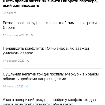
Шість правил життя: як знайти і вибрати партнера,
який вам підходить
22 лютого
Розвал росії на "удільні князівства": чим він загрожує
Європі
17 листопада 2022
Ненавидять конфлікти: ТОП-5 знаків, які завжди
уникають сварок
17 березня 2022
Суцільний негатив три дні поспіль: Меркурій з Ураном
обіцяють проблеми наприкінці зими
16 лютого 2022
У кого новорічний тиждень пройде у конфліктах: два
знаки, яким треба тримати себе в руках