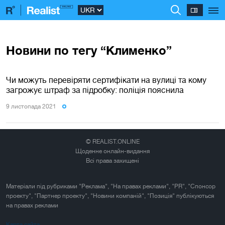
Новини по тегу “Клименко”
Чи можуть перевіряти сертифікати на вулиці та кому
загрожує штраф за підробку: поліція пояснила
9 листопада 2021
© REALIST.ONLINE
Щоденне онлайн-видання
Всі права захищені
Матеріали під рубриками "Реклама", "На правах реклами", "PR", "Спонсор
проекту", "Партнер проекту", "Новини компаній", "Позиція" публікуються
на правах реклами
Карта сайта