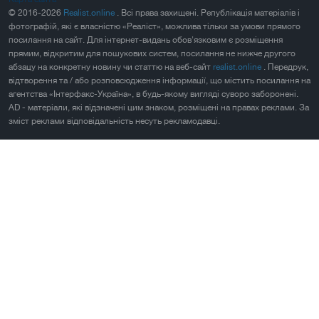
© 2016-2026
Realist.online
. Всі права захищені. Републікація матеріалів і
фотографій, які є власністю «Реаліст», можлива тільки за умови прямого
посилання на сайт. Для інтернет-видань обов'язковим є розміщення
прямим, відкритим для пошукових систем, посилання не нижче другого
абзацу на конкретну новину чи статтю на веб-сайт
realist.online
. Передрук,
відтворення та / або розповсюдження інформації, що містить посилання на
агентства «Інтерфакс-Україна», в будь-якому вигляді суворо заборонені.
AD - матеріали, які відзначені цим знаком, розміщені на правах реклами. За
зміст реклами відповідальність несуть рекламодавці.