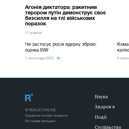
Агонія диктатора: ракетним
терором путін демонструє своє
безсилля на тлі військових
поразок
11 жовтня
Чи застосує росія ядерну зброю:
Кома
оцінка ISW
калію
7 листопада 2022
6 жовт
Наука
Здоров'я
© REALIST.ONLINE
Щоденне онлайн-видання
Події
Всі права захищені
Суспільство