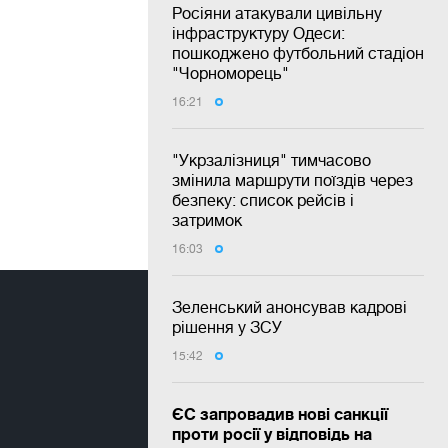
Росіяни атакували цивільну
інфраструктуру Одеси:
пошкоджено футбольний стадіон
"Чорноморець"
16:21
"Укрзалізниця" тимчасово
змінила маршрути поїздів через
безпеку: список рейсів і
затримок
16:03
Зеленський анонсував кадрові
рішення у ЗСУ
15:42
ЄС запровадив нові санкції
проти росії у відповідь на