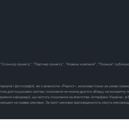
 "Спонсор проекту", "Партнер проекту", "Новини компаній", "Позиція" публікую
атеріалів і фотографій, які є власністю «Реаліст», можлива тільки за умови прям
итим для пошукових систем, посилання не нижче другого абзацу на конкретну н
юдження інформації, що містить посилання на агентства «Інтерфакс-Україна», в 
розміщені на правах реклами. За зміст реклами відповідальність несуть рекламод