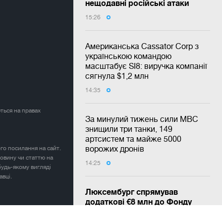
нещодавні російські атаки
15:26
Американська Cassator Corp з
українською командою
масштабує SI8: виручка компанії
сягнула $1,2 млн
14:35
ться на правах
За минулий тижень сили МВС
знищили три танки, 149
артсистем та майже 5000
ворожих дронів
ого посилання на сайт.
овину чи статтю на
14:25
будь-якому вигляді
авці.
Люксембург спрямував
додаткові €8 млн до Фонду
підтримки енергетики України