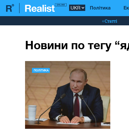
Політика
Ек
Статті
Новини по тегу “я
ПОЛІТИКА