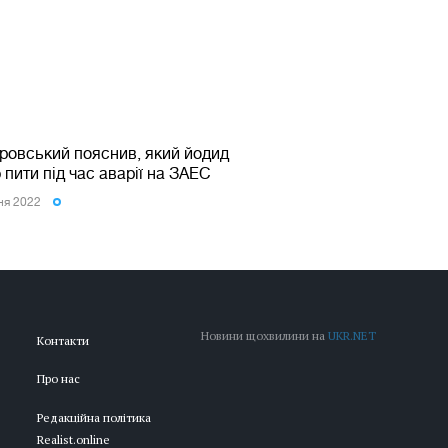
ровський пояснив, який йодид
 пити під час аварії на ЗАЕС
ня 2022
Новини щохвилини на
UKR.NET
Контакти
Про нас
Редакційна політика
Realist.online