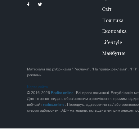
Світ
Політика
Економіка
LifeStyle
Майбутнє
Матеріали під рубриками "Реклама", "На правах реклами", "PR",
реклами
Карта сайта
© 2016-2026
Realist.online
. Всі права захищені. Републікація м
Для інтернет-видань обов'язковим є розміщення прямим, відкр
веб-сайт
realist.online
. Передрук, відтворення та / або розповс
суворо заборонені. AD - матеріали, які відзначені цим знаком, 