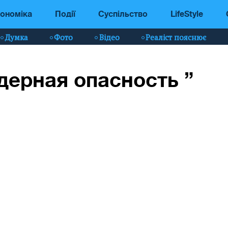
ономіка
Події
Суспільство
LifeStyle
Думка
Фото
Відео
Реаліст пояснює
дерная опасность ”