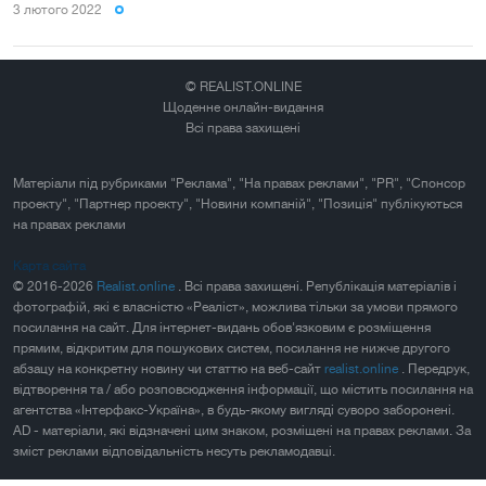
3 лютого 2022
© REALIST.ONLINE
Щоденне онлайн-видання
Всі права захищені
Матеріали під рубриками "Реклама", "На правах реклами", "PR", "Спонсор
проекту", "Партнер проекту", "Новини компаній", "Позиція" публікуються
на правах реклами
Карта сайта
© 2016-2026
Realist.online
. Всі права захищені. Републікація матеріалів і
фотографій, які є власністю «Реаліст», можлива тільки за умови прямого
посилання на сайт. Для інтернет-видань обов'язковим є розміщення
прямим, відкритим для пошукових систем, посилання не нижче другого
абзацу на конкретну новину чи статтю на веб-сайт
realist.online
. Передрук,
відтворення та / або розповсюдження інформації, що містить посилання на
агентства «Інтерфакс-Україна», в будь-якому вигляді суворо заборонені.
AD - матеріали, які відзначені цим знаком, розміщені на правах реклами. За
зміст реклами відповідальність несуть рекламодавці.