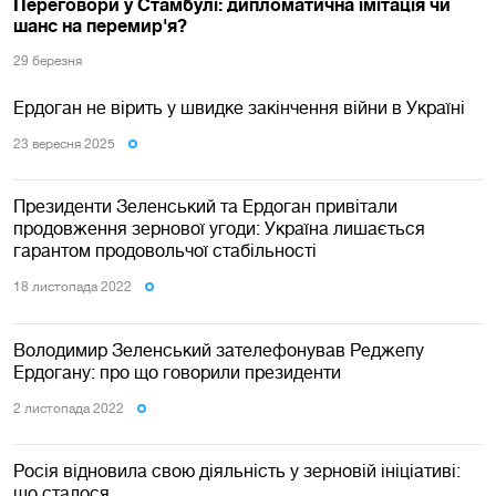
Переговори у Стамбулі: дипломатична імітація чи
шанс на перемир'я?
29 березня
Ердоган не вірить у швидке закінчення війни в Україні
23 вересня 2025
Президенти Зеленський та Ердоган привітали
продовження зернової угоди: Україна лишається
гарантом продовольчої стабільності
18 листопада 2022
Володимир Зеленський зателефонував Реджепу
Ердогану: про що говорили президенти
2 листопада 2022
Росія відновила свою діяльність у зерновій ініціативі:
що сталося