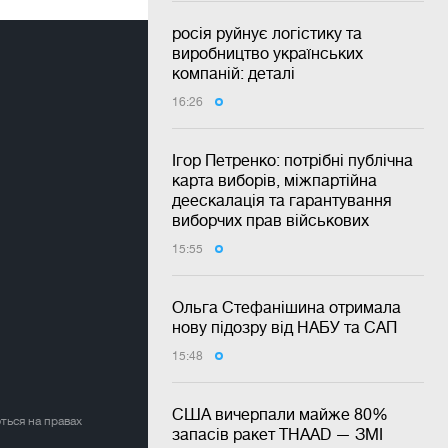
росія руйнує логістику та
виробництво українських
компаній: деталі
16:26
Ігор Петренко: потрібні публічна
карта виборів, міжпартійна
деескалація та гарантування
виборчих прав військових
15:55
Ольга Стефанішина отримала
нову підозру від НАБУ та САП
15:48
США вичерпали майже 80%
ться на правах
запасів ракет THAAD — ЗМІ