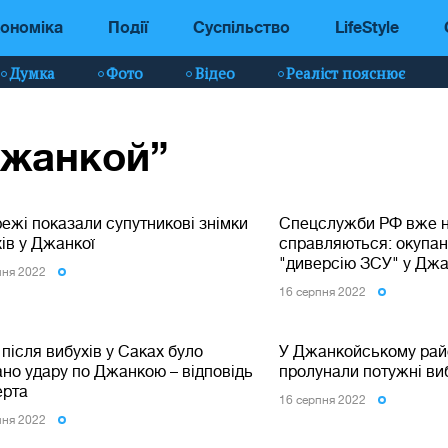
ономіка
Події
Суспільство
LifeStyle
Думка
Фото
Відео
Реаліст пояснює
Джанкой”
ежі показали супутникові знімки
Спецслужби РФ вже 
ів у Джанкої
справляються: окупан
"диверсію ЗСУ" у Джа
пня 2022
16 серпня 2022
після вибухів у Саках було
У Джанкойському рай
ано удару по Джанкою – відповідь
пролунали потужні виб
ерта
16 серпня 2022
пня 2022