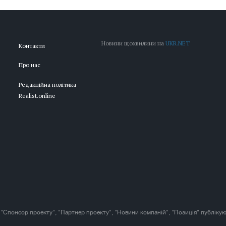
Новини щохвилини на
UKR.NET
Контакти
Про нас
Редакційна політика
Realist.online
 "Спонсор проекту", "Партнер проекту", "Новини компаній", "Позиція" публікую