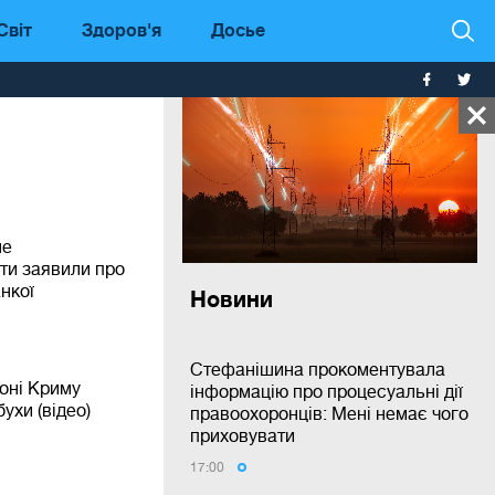
Світ
Здоров'я
Досье
не
ти заявили про
нкої
Новини
Стефанішина прокоментувала
оні Криму
інформацію про процесуальні дії
ухи (відео)
правоохоронців: Мені немає чого
приховувати
17:00