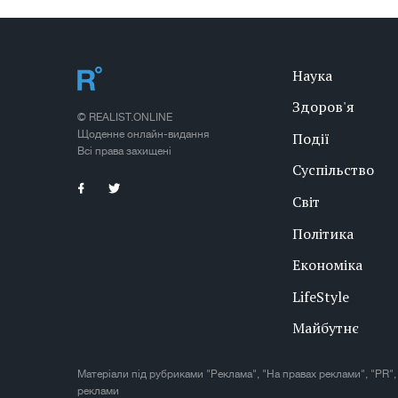
Наука
Здоров'я
© REALIST.ONLINE
Щоденне онлайн-видання
Події
Всі права захищені
Суспільство
Світ
Політика
Економіка
LifeStyle
Майбутнє
Матеріали під рубриками "Реклама", "На правах реклами", "PR",
реклами