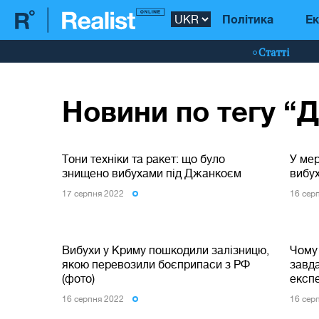
Політика
Ек
Статті
Новини по тегу “
Тони техніки та ракет: що було
У мер
знищено вибухами під Джанкоєм
вибух
17 серпня 2022
16 сер
Вибухи у Криму пошкодили залізницю,
Чому 
якою перевозили боєприпаси з РФ
завд
(фото)
експ
16 серпня 2022
16 сер