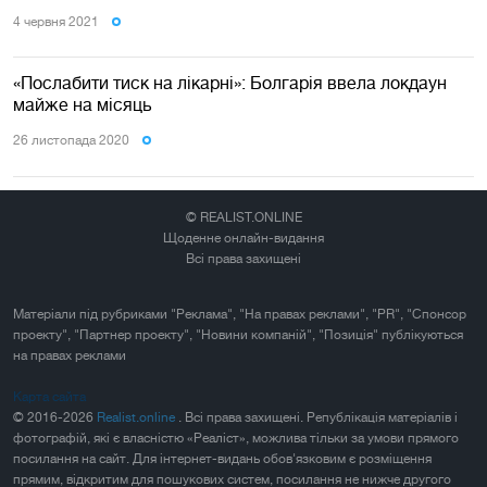
4 червня 2021
«Послабити тиск на лікарні»: Болгарія ввела локдаун
майже на місяць
26 листопада 2020
© REALIST.ONLINE
Щоденне онлайн-видання
Всі права захищені
Матеріали під рубриками "Реклама", "На правах реклами", "PR", "Спонсор
проекту", "Партнер проекту", "Новини компаній", "Позиція" публікуються
на правах реклами
Карта сайта
© 2016-2026
Realist.online
. Всі права захищені. Републікація матеріалів і
фотографій, які є власністю «Реаліст», можлива тільки за умови прямого
посилання на сайт. Для інтернет-видань обов'язковим є розміщення
прямим, відкритим для пошукових систем, посилання не нижче другого