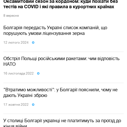
Оксамитовий сезон за кордоном: куди поїхати без
тестів на COVID і які правила в курортних країнах
8 вересня
Болгарія передасть Україні список компаній, що
порушують умови ліцензування зерна
12 лютого 2024
Обстріл Польщі російськими ракетами: чим відповість
НАТО
16 листопада 2022
"Втратимо можливості": у Болгарії пояснили, чому не
дають Україні зброю
17 жовтня 2022
У столиці Болгарії українці не платитимуть за проїзд до
кінця війни