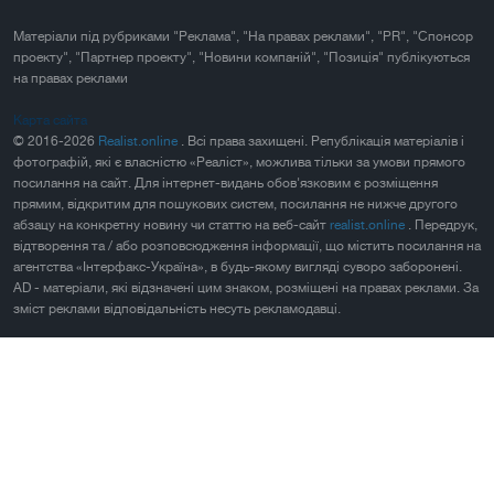
Матеріали під рубриками "Реклама", "На правах реклами", "PR", "Спонсор
проекту", "Партнер проекту", "Новини компаній", "Позиція" публікуються
на правах реклами
Карта сайта
© 2016-2026
Realist.online
. Всі права захищені. Републікація матеріалів і
фотографій, які є власністю «Реаліст», можлива тільки за умови прямого
посилання на сайт. Для інтернет-видань обов'язковим є розміщення
прямим, відкритим для пошукових систем, посилання не нижче другого
абзацу на конкретну новину чи статтю на веб-сайт
realist.online
. Передрук,
відтворення та / або розповсюдження інформації, що містить посилання на
агентства «Інтерфакс-Україна», в будь-якому вигляді суворо заборонені.
AD - матеріали, які відзначені цим знаком, розміщені на правах реклами. За
зміст реклами відповідальність несуть рекламодавці.