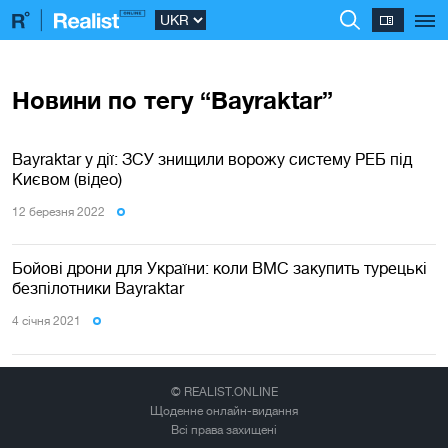
Новини по тегу “Bayraktar”
Bayraktar у дії: ЗСУ знищили ворожу систему РЕБ під
Києвом (відео)
12 березня 2022
Бойові дрони для України: коли ВМС закупить турецькі
безпілотники Bayraktar
4 сiчня 2021
© REALIST.ONLINE
Щоденне онлайн-видання
Всі права захищені