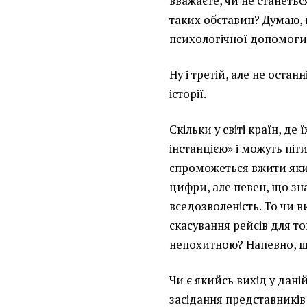
вважаєте, чи не станетьс
таких обставин? Думаю, 
психологічної допомоги
Ну і третій, але не остан
історії.
Скільки у світі країн, д
інстанцією» і можуть піт
спроможеться вжити яки
цифри, але певен, що зн
вседозволеність. То чи 
скасування рейсів для то
непохитною? Напевно, щ
Чи є якийсь вихід у дані
засідання представників 