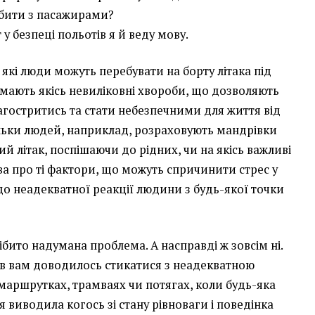
обити з пасажирами?
 у безпеці польотів я й веду мову.
які люди можуть перебувати на борту літака під
х мають якісь невиліковні хвороби, що дозволяють
агостритись та стати небезпечними для життя від
ільки людей, наприклад, розраховують мандрівки
ший літак, поспішаючи до рідних, чи на якісь важливі
ова про ті фактори, що можуть спричинити стрес у
до неадекватної реакції людини з будь-якої точки
ібито надумана проблема. А насправді ж зовсім ні.
зів вам доводилось стикатися з неадекватною
маршрутках, трамваях чи потягах, коли будь-яка
 виводила когось зі стану рівноваги і поведінка