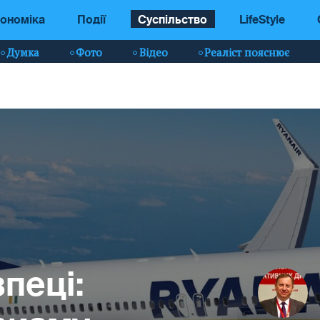
ономіка
Події
Суспільство
LifeStyle
Думка
Фото
Відео
Реаліст пояснює
пеці: