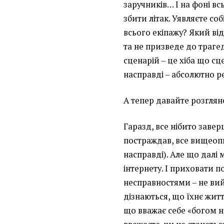
заручників… І на фоні в
збити літак. Уявляєте со
всього екіпажу? Який ві
та не призведе до траг
сценарій – це хіба що сц
насправді – абсолютно р
А тепер давайте розглян
Гаразд, все нібито завер
постраждав, все вищеопи
насправді). Але що далі 
інтернету. І приховати 
несправностями – не ви
дізнаються, що їхнє жит
що вважає себе «богом на