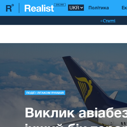
Політика
Ек
Статті
ПОДІЇ І ЛІТАКОМ RYANAIR
Виклик авіабез