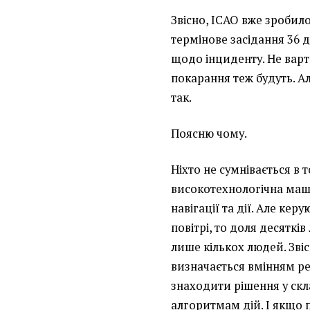
Звісно, ІСАО вже зробил
термінове засідання 36 
щодо інциденту. Не варт
покарання теж будуть. А
так.
Поясню чому.
Ніхто не сумнівається в 
високотехнологічна маш
навігації та дії. Але кер
повітрі, то доля десяткі
лише кількох людей. Звісн
визначається вмінням ре
знаходити рішення у ск
алгоритмам дій. І якщо п