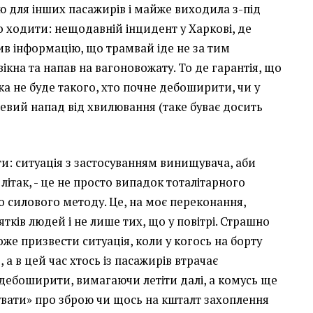
 для інших пасажирів і майже виходила з-під
 ходити: нещодавній інцидент у Харкові, де
в інформацію, що трамвай іде не за тим
ікна та напав на вагоновожату. То де гарантія, що
ка не буде такого, хто почне дебоширити, чи у
цевий напад від хвилювання (таке буває досить
ти: ситуація з застосуванням винищувача, аби
ітак, - це не просто випадок тоталітарного
о силового методу. Це, на моє переконання,
тків людей і не лише тих, що у повітрі. Страшно
оже призвести ситуація, коли у когось на борту
 а в цей час хтось із пасажирів втрачає
дебоширити, вимагаючи летіти далі, а комусь ще
увати» про зброю чи щось на кшталт захоплення