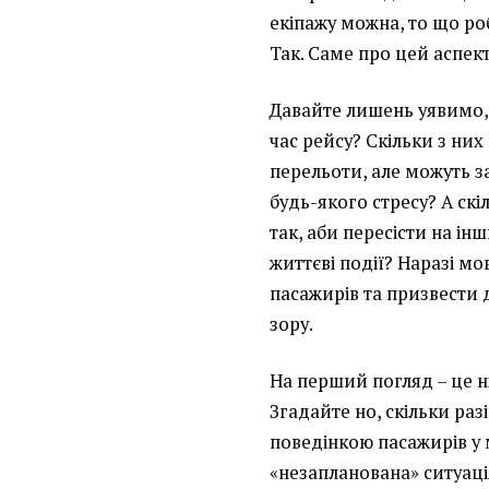
екіпажу можна, то що р
Так. Саме про цей аспект
Давайте лишень уявимо, 
час рейсу? Скільки з ни
перельоти, але можуть з
будь-якого стресу? А ск
так, аби пересісти на ін
життєві події? Наразі м
пасажирів та призвести 
зору.
На перший погляд – це н
Згадайте но, скільки ра
поведінкою пасажирів у 
«незапланована» ситуація