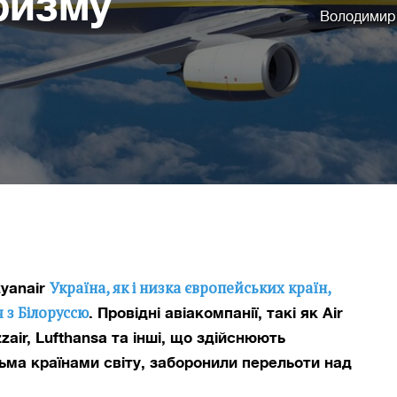
ризму
Володимир
Україна, як і низка європейських країн,
Ryanair
 з Білоруссю
. Провідні авіакомпанії, такі як Air
zzair, Lufthansa та інші, що здійснюють
ьма країнами світу, заборонили перельоти над