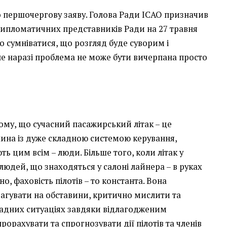
о першочергову заяву. Голова Ради ІСАО призначив
дипломатичних представників Ради на 27 травня
о сумніватися, що розгляд буде суворим і
ле наразі проблема не може бути вичерпана просто
тому, що сучасний пасажирський літак – це
ина із дуже складною системою керування,
ують цим всім – люди. Більше того, коли літак у
в людей, що знаходяться у салоні лайнера – в руках
о, фаховість пілотів – то константа. Вона
агувати на обставини, критично мислити та
ладних ситуаціях завдяки відлагодженим
рорахувати та спрогнозувати дії пілотів та членів