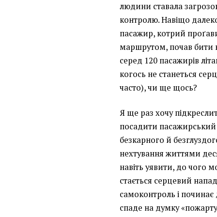
людини ставала загрозою
контролю. Навіщо далеко
пасажир, котрий проґави
маршрутом, почав бити в
серед 120 пасажирів літа
когось не станеться сер
часто), чи ще щось?
Я ще раз хочу підкресли
посадити пасажирський л
безкарного й безглуздог
нехтування життями деся
навіть уявити, до чого м
стається серцевий напад,
самоконтроль і починає 
спаде на думку «пожарт