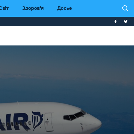
Світ
Здоров'я
Досье