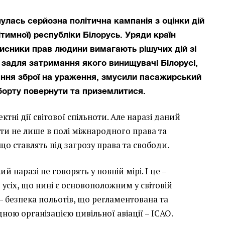
нулась серйозна політична кампанія з оцінки дій
тимної) республіки Білорусь. Уряди країн
исники прав людини вимагають рішучих дій зі
, задля затримання якого винищувачі Білорусі,
ання зброї на ураження, змусили пасажирський
 борту повернути та приземлитися.
ектні дії світової спільноти. Але наразі даний
ти не лише в полі міжнародного права та
що ставлять під загрозу права та свободи.
й наразі не говорять у повній мірі. І це –
 усіх, що нині є основоположним у світовій
е – безпека польотів, що регламентована та
ою організацією цивільної авіації – ІСАО.