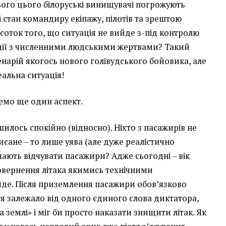
сього цього білоруські винищувачі погрожують
бі стан командиру екіпажу, пілотів та зрештою
дсоток того, що ситуація не вийде з-під контролю
едії з численними людськими жертвами? Такий
енарій якогось нового голівудського бойовика, але
еальна ситуація!
емо ще один аспект.
шилось спокійно (відносно). Ніхто з пасажирів не
сане – то лише уява (але дуже реалістично
мають відчувати пасажири? Адже сьогодні – вік
повернення літака якимись технічними
йде. Після приземлення пасажири обов’язково
тя залежало від одного єдиного слова диктатора,
 землі» і міг би просто наказати знищити літак. Як