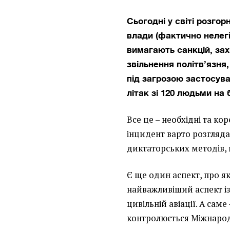
Сьогодні у світі розгор
влади (фактично нелегі
вимагають санкцій, зах
звільнення політв’язня
під загрозою застосув
літак зі 120 людьми на
Все це – необхідні та кор
інцидент варто розгляда
диктаторських методів, 
Є ще один аспект, про яки
найважливіший аспект із
цивільній авіації. А сам
контролюється Міжнародн