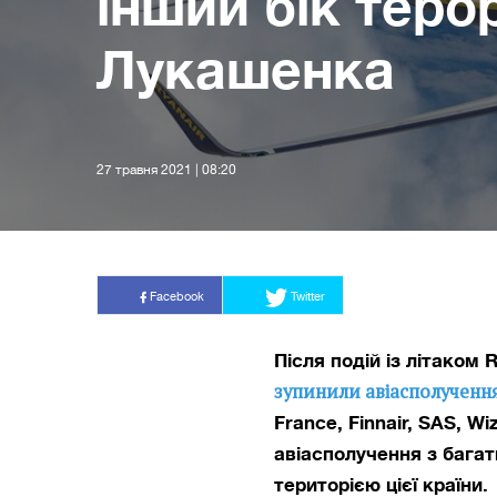
інший бік теро
Лукашенка
27 травня 2021 | 08:20
Facebook
Twitter
Після подій із літаком 
зупинили авіасполучення
France, Finnair, SAS, Wi
авіасполучення з багат
територією цієї країни.