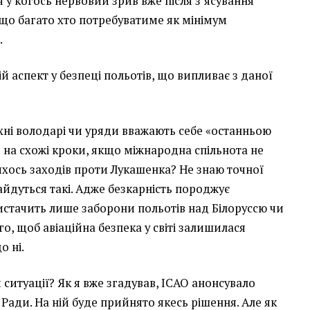
я у когось нервовий зрив вже після з’ясування
що багато хто потребуватиме як мінімум
.
ній аспект у безпеці польотів, що випливає з даної
е їхні володарі чи уряди вважають себе «останньою
и на схожі кроки, якщо міжнародна спільнота не
хось заходів проти Лукашенка? Не знаю точної
айдуться такі. Адже безкарність породжує
вистачить лише заборони польотів над Білоруссю чи
го, щоб авіаційна безпека у світі залишилася
о ні.
й ситуації? Як я вже згадував, ІСАО анонсувало
Ради. На ній буде прийнято якесь рішення. Але як