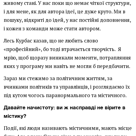
живому стані. У нас поки що немає чіткої структури,
і для мене, як для автора ідеї, це дуже круто. Ми в
пошуку, відкриті до ідей, у нас постійні доповнення,
і кожен з команди може стати автором.
Лесь Курбас казав, що не любить слово
«професійний», бо тоді втрачається творчість. Я
мрію, щоб щоразу виникали моменти, потрапляння
яких у програму ми навіть не могли б передбачити.
Зараз ми стежимо за політичним життям, за
вчинками політиків та управлінців, і розглядаємо їх
під кутом чогось паранормального та містичного.
Давайте начистоту: ви ж насправді не вірите в
містику?
Події, які люди називають містичними, мають місце