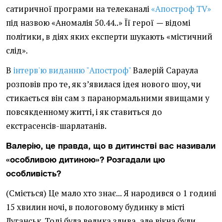
сатиричної програми на телеканалі
«Апостроф TV»
під назвою «Аномалія 50.44..»
Її герої
—
відомі
політики, в діях яких експерти шукають «містичний
слід».
В
інтерв'ю виданню "Апостроф"
Валерій Сараула
розповів про те, як з’явилася ідея нового шоу, чи
стикається він сам з паранормальними явищами у
повсякденному житті, і як ставиться до
екстрасенсів-шарлатанів.
Валерію, це правда, що в дитинстві вас називали
«особливою дитиною»? Розгадали цю
особливість?
(Сміється) Це мало хто знає... Я народився о 1 годині
15 хвилин ночі, в пологовому будинку в місті
Луганськ. Тоді була велика злива, але вікна були