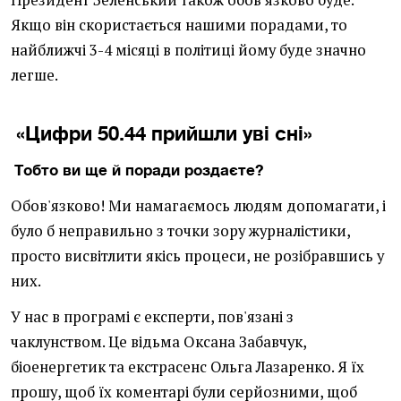
Президент Зеленський також обов'язково буде.
Якщо він скористається нашими порадами, то
найближчі 3-4 місяці в політиці йому буде значно
легше.
«Цифри 50.44 прийшли уві сні»
Тобто ви ще й поради розда
єте?
Обов'язково! Ми намагаємось людям допомагати, і
було б неправильно з точки зору журналістики,
просто висвітлити якісь процеси, не розібравшись у
них.
У нас в програмі є експерти, пов'язані з
чаклунством. Це відьма Оксана Забавчук,
біоенергетик та екстрасенс Ольга Лазаренко. Я їх
прошу, щоб їх коментарі були серйозними, щоб