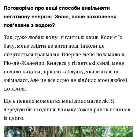
Поговорімо про ваші способи вивільняти
негативну енергію. Знаю, ваше захоплення
пов'язане з водою?
Так, дуже люблю воду і гігантські хвилі. Коли я їх
бачу, мене звідти не витягнеш. Інколи це
обертається травмами. Вперше мене поламало в
Ріо-де-Жанейро. Кинувся у гігантські хвилі, мене
почало кидати, зірвало каблучку, яка взагалі не
знімалася. Але це все одно не відбило моєї любові
до хвиль.
Ще в певних моментах мені допомагає ліс. Я
чередую біг і ходіння. Взимку кожен ранок починав
із цього.