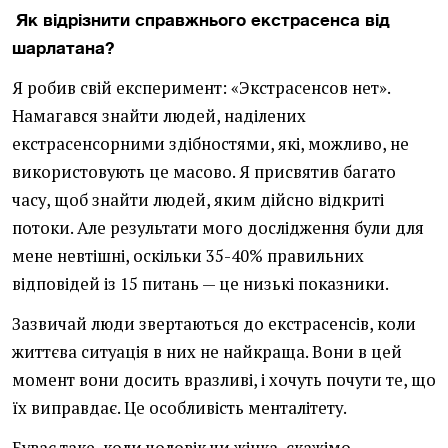
Як відрізнити справжнього екстрасенса від
шарлатана?
Я робив свій експеримент: «Экстрасенсов нет».
Намагався знайти людей, наділених
екстрасенсорними здібностями, які, можливо, не
використовують це масово. Я присвятив багато
часу, щоб знайти людей, яким дійсно відкриті
потоки. Але результати мого дослідження були для
мене невтішні, оскільки 35-40% правильних
відповідей із 15 питань — це низькі показники.
Зазвичай люди звертаються до екстрасенсів, коли
життєва ситуація в них не найкраща. Вони в цей
момент вони досить вразливі, і хочуть почути те, що
їх виправдає. Це особливість менталітету.
Буває таке, коли чоловік чи жінка, скажімо,