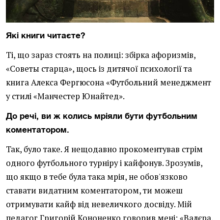
Які книги читаєте?
Ті, що зараз стоять на полиці: збірка афоризмів,
«Советы старца», щось із дитячої психології та
книга Алекса Фергюсона «Футбольний менеджмент
у стилі «Манчестер Юнайтед».
До речі, ви ж колись мріяли бути футбольним
коментатором.
Так, було таке. Я нещодавно прокоментував стрім
одного футбольного турніру і кайфонув. Зрозумів,
що якщо в тебе була така мрія, не обов'язково
ставати видатним коментатором, ти можеш
отримувати кайф від невеличкого досвіду. Мій
педагог Григорій Кононенко говорив мені: «Валєра,