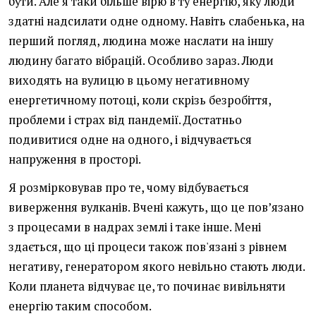
бути. Але я таки більше вірю в ту енергію, яку люди
здатні надсилати одне одному. Навіть слабенька, на
перший погляд, людина може наслати на іншу
людину багато вібрацій. Особливо зараз. Люди
виходять на вулицю в цьому негативному
енергетичному потоці, коли скрізь безробіття,
проблеми і страх від пандемії. Достатньо
подивитися одне на одного, і відчувається
напруження в просторі.
Я розмірковував про те, чому відбувається
виверження вулканів. Вчені кажуть, що це пов’язано
з процесами в надрах землі і таке інше. Мені
здається, що ці процеси також пов'язані з рівнем
негативу, генератором якого невільно стають люди.
Коли планета відчуває це, то починає вивільняти
енергію таким способом.