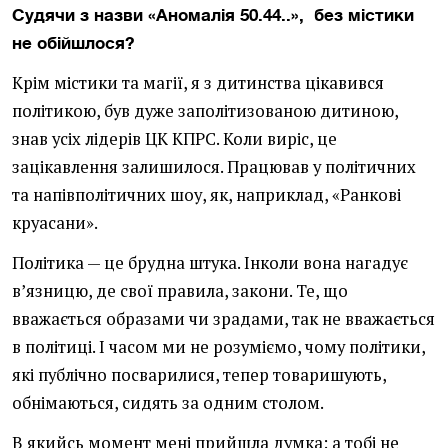
Судячи з назви «Аномалія 50.44..», без містики
не обі
йшлося?
Крім містики та магії, я з дитинства цікавився
політикою, був дуже заполітизованою дитиною,
знав усіх лідерів ЦК КПРС. Коли виріс, це
зацікавлення залишилося. Працював у політичних
та напівполітичних шоу, як, наприклад, «Ранкові
круасани».
Політика — це брудна штука. Інколи вона нагадує
в’язницю, де свої правила, закони. Те, що
вважається образами чи зрадами, так не вважається
в політиці. І часом ми не розуміємо, чому політики,
які публічно посварилися, тепер товаришують,
обнімаються, сидять за одним столом.
В якийсь момент мені прийшла думка: а тобі не