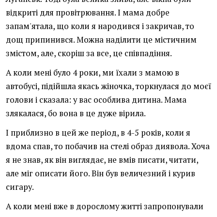
відкриті для провітрювання. І мама добре
запам'ятала, що коли я народився і закричав, то
дощ припинився. Можна наділити це містичним
змістом, але, скоріш за все, це співпадіння.
А коли мені було 4 роки, ми їхали з мамою в
автобусі, підійшла якась жіночка, торкнулася до моєї
голови і сказала: у вас особлива дитина. Мама
злякалася, бо вона в це дуже вірила.
І приблизно в цей же період, в 4-5 років, коли я
вдома спав, то побачив на стелі образ диявола. Хоча
я не знав, як він виглядає, не вмів писати, читати,
але міг описати його. Він був величезний і курив
сигару.
А коли мені вже в дорослому житті запропонували