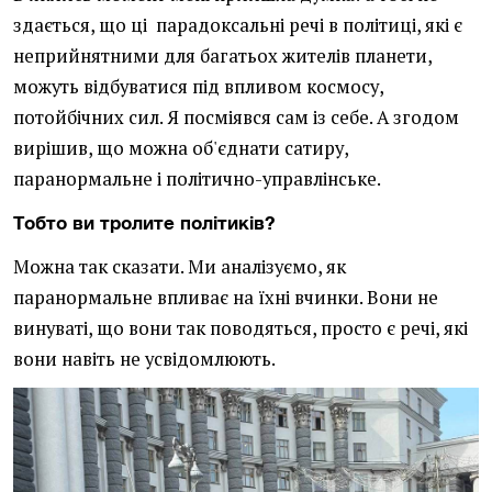
здається, що ці парадоксальні речі в політиці, які є
неприйнятними для багатьох жителів планети,
можуть відбуватися під впливом космосу,
потойбічних сил. Я посміявся сам із себе. А згодом
вирішив, що можна об'єднати сатиру,
паранормальне і політично-управлінське.
Тобто
ви тролите політиків?
Можна так сказати. Ми аналізуємо, як
паранормальне впливає на їхні вчинки. Вони не
винуваті, що вони так поводяться, просто є речі, які
вони навіть не усвідомлюють.