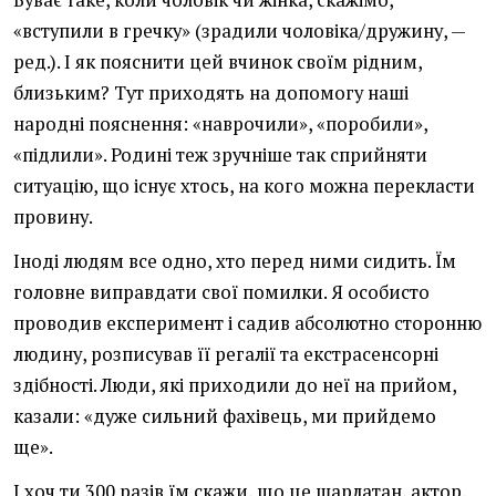
«вступили в гречку» (зрадили чоловіка/дружину, —
ред.). І як пояснити цей вчинок своїм рідним,
близьким? Тут приходять на допомогу наші
народні пояснення: «наврочили», «поробили»,
«підлили». Родині теж зручніше так сприйняти
ситуацію, що існує хтось, на кого можна перекласти
провину.
Іноді людям все одно, хто перед ними сидить. Їм
головне виправдати свої помилки. Я особисто
проводив експеримент і садив абсолютно сторонню
людину, розписував її регалії та екстрасенсорні
здібності. Люди, які приходили до неї на прийом,
казали: «дуже сильний фахівець, ми прийдемо
ще».
І хоч ти 300 разів їм скажи, що це шарлатан, актор,