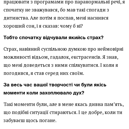
працювати з програмами про паранормальні речі, я
спочатку не зважувався, бо мав такі спогади з
дитинства. Але потім я поспав, мені наснився
хороший сон, і я сказав: чому б ні?
Тобто спочатку відчували якийсь страх?
Страх, навіяний суспільною думкою про неймовірні
можливості відьом, гадалок, екстрасенсів. Я знав,
що мені доведеться з ними спілкуватися. І коли я
погодився, я став серед них своїм.
За весь час вашої творчості чи були якісь
моменти коли захоплювало дух?
Такі моменти були, але в мене якась дивна пам’ять,
що подібні ситуації стираються. І це добре, коли ти
забуваєш щось погане.