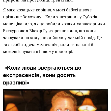
природі, на прогулянці, тренуванні.
Я маю козацьке коріння, у моєї бабусі дівоче
прізвище Золотопуп. Коли я потрапив у Суботів,
мене цікавило, як це робили козаки-характерники.
Екскурсовод Віктор Гугля розповідав, що вони
чаклували на ходу, поки йшли у дальній похід. Це
така собі ходяча медитація, коли ти на коні й
можеш існувати в іншому просторі.
«Коли люди звертаються до
екстрасенсів, вони досить
вразливі»