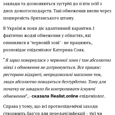
заклади та дозволяються зустрічі до п'яти осіб з
двох домогосподарств. Такі обмеження ввели через
поширеність британського штаму.
В Україні ж поки діє адаптивний карантин. І
фактично жодні обмеження у областях, які
опинилися в "червоній зоні" - не працюють,
розповідає епідеміолог Катерина Сояк.
“
Я зараз повернулася з червоної зони і там абсолютно
ніякі з обмеження не дотримуються. Все працює:
ресторани відкриті, непродовольчі магазини теж,
люди абсолютно поводяться безтурботно. Тому для
початку не завадило би контролювати існуючі
обмеження
”, -
епідеміолог.
сказала Realist.online
Справа у тому, що всі протиепідемічні заходи
створюють бар’єр для передачі інфекції – тієї чи