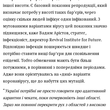
іншої висоти. Є базовий показник репродукції, який
визначає потребу у висоті таких бар’єрів, через
оцінку скільки людей інфікує один інфікований. З
мутованими варіантами вірусу цей показник значно
підвищився, каже Вадим Арістов, стратег,
інфекціоніст, директор Revival Institute for Future.
Відповідно інфекція поширюється швидше і
потрібно ставити вищі бар’єри для сповільнення
епідемії. Тобто обмеження мають бути більш
потужними, в порівнянні з попередніми періодами.
Адже вони орієнтувались на «дикі» варіанти
коронавірусу, ще до набуття цих мутацій.
“
Україні потрібні не просто говорити про адаптивний
карантин і чекати, поки почервоніють інші області.
Зараз ми повинні перекрити рух з областей з високою