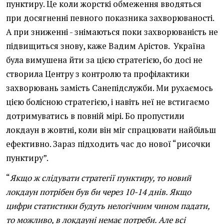
пунктиру. Це коли жорсткі обмеження вводяться
при досягненні певного показника захворюваності.
А при зниженні - знімаються поки захворюваність не
підвищиться знову, каже Вадим Арістов. Україна
була вимушена йти за цією стратегією, бо досі не
створила Центру з контролю та профілактики
захворювань замість Санепідслужби. Ми рухаємось
цією болісною стратегією, і навіть неї не встигаємо
дотримуватись в повній мірі. Бо пропустили
локдаун в жовтні, коли він міг спрацювати найбільш
ефективно. Зараз підходить час до нової “рисочки
пунктиру”.
“
Якщо ж слідувати стратегії пунктиру, то новий
локдаун потрібен був би через 10-14 днів. Якщо
цифри статистики будуть нелогічним чином падати,
то можливо, в локдауні немає потреби. Але всі