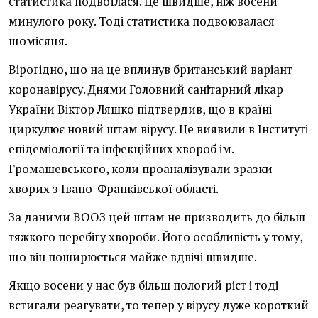
статистика подвоїлася. Це швидше, ніж восени
минулого року. Тоді статистика подвоювалася
щомісяця.
Вірогідно, що на це вплинув британський варіант
коронавірусу. Днями Головний санітарний лікар
України Віктор Ляшко підтвердив, що в країні
циркулює новий штам вірусу. Це виявили в Інституті
епідеміології та інфекційних хвороб ім.
Громашевського, коли проаналізували зразки
хворих з Івано-Франківської області.
За даними ВООЗ цей штам не призводить до більш
тяжкого перебігу хвороби. Його особливість у тому,
що він поширюється майже вдвічі швидше.
Якщо восени у нас був більш пологий ріст і тоді
встигали реагувати, то тепер у вірусу дуже короткий