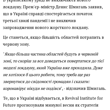
В українському уряді не виключають нового
локдауну. Прем'єр-міністр Денис Шмигаль заявив,
що в Україні справді спостерігається початок
третьої хвилі пандемії і не виключив
запровадження нового жорсткого локдану.
Це станеться, якщо більшість областей потрапить в
червону зону.
"
Якщо більша частина областей будуть в червоній
зоні, то скоріш за все доведеться повертатися до тієї
моделі локдауну, який Україна вже проходила. Дуже
не хотілося б цього робити, тому треба ще раз
звернутися до свідомості громадян і сказати:
коронавірус нікуди не подівся
", - відзначив Шмигаль.
Те, що в Україні відбувається, в Revival Institute for
Future прогнозували минулої весни як стратегія