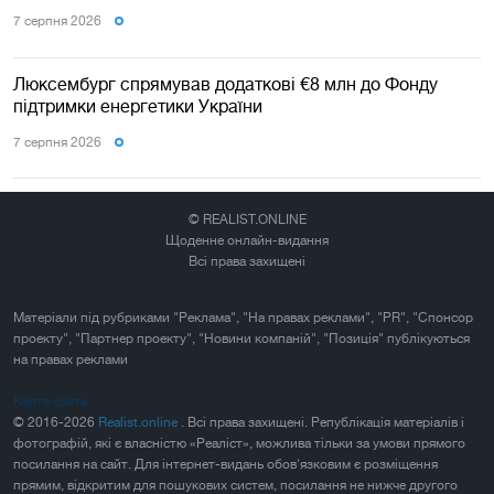
7 серпня 2026
Люксембург спрямував додаткові €8 млн до Фонду
підтримки енергетики України
7 серпня 2026
© REALIST.ONLINE
Щоденне онлайн-видання
Всі права захищені
Матеріали під рубриками "Реклама", "На правах реклами", "PR", "Спонсор
проекту", "Партнер проекту", "Новини компаній", "Позиція" публікуються
на правах реклами
Карта сайта
© 2016-2026
Realist.online
. Всі права захищені. Републікація матеріалів і
фотографій, які є власністю «Реаліст», можлива тільки за умови прямого
посилання на сайт. Для інтернет-видань обов'язковим є розміщення
прямим, відкритим для пошукових систем, посилання не нижче другого