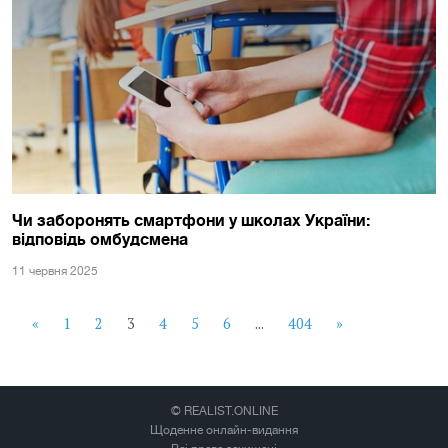
Чи заборонять смартфони у школах України:
відповідь омбудсмена
11 червня 2025
«
1
2
3
4
5
6
...
404
»
© REALIST.ONLINE
Щоденне онлайн-видання