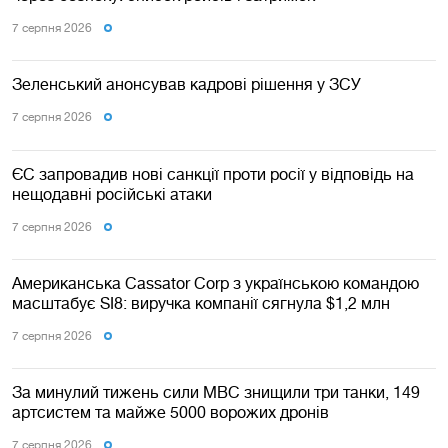
7 серпня 2026
Зеленський анонсував кадрові рішення у ЗСУ
7 серпня 2026
ЄС запровадив нові санкції проти росії у відповідь на
нещодавні російські атаки
7 серпня 2026
Американська Cassator Corp з українською командою
масштабує SI8: виручка компанії сягнула $1,2 млн
7 серпня 2026
За минулий тижень сили МВС знищили три танки, 149
артсистем та майже 5000 ворожих дронів
7 серпня 2026