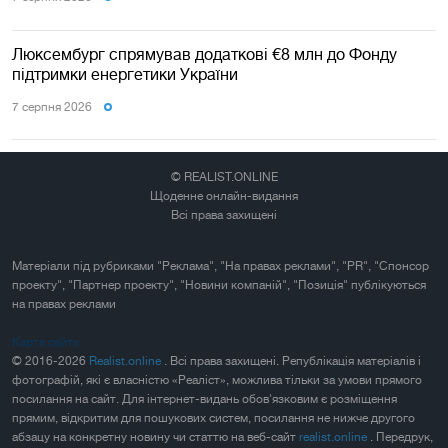
Люксембург спрямував додаткові €8 млн до Фонду
підтримки енергетики України
7 серпня 2026
© REALIST.ONLINE
Щоденне онлайн-видання
Всі права захищені
Матеріали під рубриками "Реклама", "На правах реклами", "PR", "Спонсор
проекту", "Партнер проекту", "Новини компаній", "Позиція" публікуються
на правах реклами
Карта сайта
© 2016-2026
Realist.online
. Всі права захищені. Републікація матеріалів і
фотографій, які є власністю «Реаліст», можлива тільки за умови прямого
посилання на сайт. Для інтернет-видань обов'язковим є розміщення
прямим, відкритим для пошукових систем, посилання не нижче другого
абзацу на конкретну новину чи статтю на веб-сайт
realist.online
. Передрук,