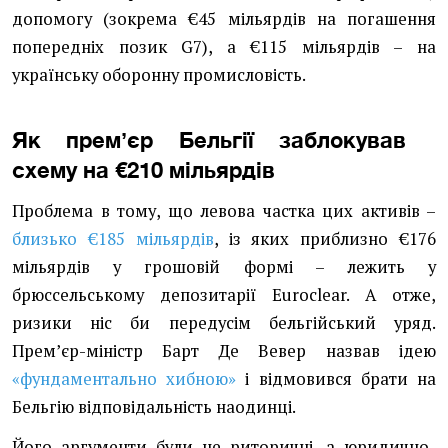
допомогу (зокрема €45 мільярдів на погашення
попередніх позик G7), а €115 мільярдів – на
українську оборонну промисловість.
Як премʼєр Бельгії заблокував
схему на €210 мільярдів
Проблема в тому, що левова частка цих активів –
близько €185 мільярдів
, із яких приблизно €176
мільярдів у грошовій формі – лежить у
брюссельському депозитарії Euroclear. А отже,
ризики ніс би передусім бельгійський уряд.
Премʼєр-міністр Барт Де Вевер назвав ідею
«фундаментально хибною»
і відмовився брати на
Бельгію відповідальність наодинці.
Його аргументи були не риторичні, а юридично-