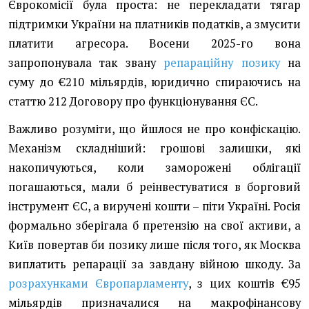
Єврокомісії була проста: не перекладати тягар
підтримки України на платників податків, а змусити
платити агресора. Восени 2025-го вона
запропонувала так звану
репараційну позику
на
суму до €210 мільярдів, юридично спираючись на
статтю 212 Договору про функціонування ЄС.
Важливо розуміти, що йшлося не про конфіскацію.
Механізм складніший: грошові залишки, які
накопичуються, коли заморожені облігації
погашаються, мали б реінвестуватися в борговий
інструмент ЄС, а виручені кошти – піти Україні. Росія
формально зберігала б претензію на свої активи, а
Київ повертав би позику лише після того, як Москва
виплатить репарації за завдану війною шкоду. За
розрахунками Європарламенту
, з цих коштів €95
мільярдів призначалися на макрофінансову