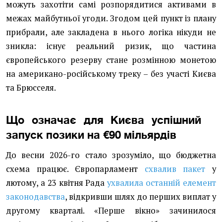
можуть захотіти самі розпорядитися активами в
межах майбутньої угоди. Згодом цей пункт із плану
прибрали, але закладена в нього логіка нікуди не
зникла: існує реальний ризик, що частина
європейського резерву стане розмінною монетою
на американо-російському треку – без участі Києва
та Брюсселя.
Що означає для Києва успішний
запуск позики на €90 мільярдів
До весни 2026-го стало зрозуміло, що бюджетна
схема працює. Європарламент
схвалив пакет
у
лютому, а 23 квітня Рада
ухвалила останній елемент
законодавства
, відкривши шлях до перших виплат у
другому кварталі. «Перше вікно» зачинилося