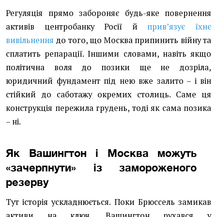
Регуляція прямо забороняє будь-яке повернення
активів центробанку Росії й
привʼязує їхнє
вивільнення
до того, що Москва припинить війну та
сплатить репарації. Іншими словами, навіть якщо
політична воля до позики ще не дозріла,
юридичний фундамент під нею вже залито – і він
стійкий до саботажу окремих столиць. Саме ця
конструкція пережила грудень, тоді як сама позика
– ні.
Як Вашингтон і Москва можуть
«зачерпнути» із замороженого
резерву
Тут історія ускладнюється. Поки Брюссель замикав
активи на ключ, Вашингтон рухався у