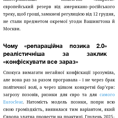
європейський резерв від американо-російського
треку, щоб гроші, замкнені регуляцією від 12 грудня,
не стали предметом окремої угоди Вашингтона й
Москви.
Чому «репараційна позика 2.0»
реалістичніша за заклик
«конфіскувати все зараз»
Спокуса вимагати негайної конфіскації зрозуміла,
але вона раз за разом програвала – і не через брак
політичної волі, а через цілком конкретні барʼєри:
загрозу позовів, ризики для євро та для
самого
Euroclear
. Натомість модель позики, попри всю
свою громіздкість, виявилася тим варіантом, який
Європа здатна провести на практиці. Грудень 2025-