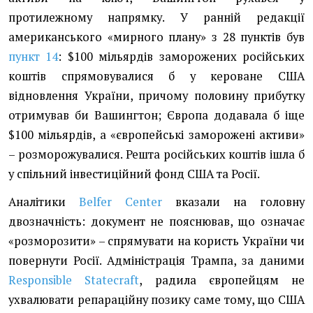
протилежному напрямку. У ранній редакції
американського «мирного плану» з 28 пунктів був
пункт 14
: $100 мільярдів заморожених російських
коштів спрямовувалися б у кероване США
відновлення України, причому половину прибутку
отримував би Вашингтон; Європа додавала б іще
$100 мільярдів, а «європейські заморожені активи»
– розморожувалися. Решта російських коштів ішла б
у спільний інвестиційний фонд США та Росії.
Аналітики
Belfer Center
вказали на головну
двозначність: документ не пояснював, що означає
«розморозити» – спрямувати на користь України чи
повернути Росії. Адміністрація Трампа, за даними
Responsible Statecraft
, радила європейцям не
ухвалювати репараційну позику саме тому, що США