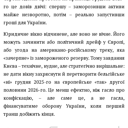
го це довів двічі: спершу – заморозивши активи
майже незворотно, потім – реально запустивши
гроші для України.
Юридичне вікно відчинене, але воно не вічне. Його
можуть зачинити або політичний дрейф у Європі,
або угода на американо-російському треку, яка
«зачерпне» із замороженого резерву. Тому завдання
Києва – технічне, нудне, але стратегічно вирішальне:
не дати вікну захряснути й перетворити бельгійське
«ні» грудня 2025-го на європейське «так» другої
половини 2026-го. Це менш ефектно, ніж гасло про
конфіскацію, – але саме це, а не гасла,
фінансуватиме оборону України, коли перший
транш добіжить кінця.