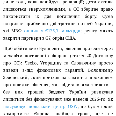
лише тоді, коли надійдуть репарації; доти активи
лишаються знерухомленими, а ЄС зберігає право
використати їх для погашення боргу. Сума
покриває приблизно дві третини потреб України,
які МВФ
оцінив у €135,7 мільярда
; решту мають
закрити партнери з G7, окрім США.
Щоб обійти вето Будапешта, рішення провели через
механізм посиленої співпраці (стаття 20 Договору
про ЄС): Чехію, Угорщину та Словаччину просто
вивели з-під фінансових гарантій. Володимир
Зеленський, який приїхав на самміт із проханням
про швидке рішення, мав підстави для тривоги –
без цих грошей бюджет України ризикував
лишитися без фінансування вже навесні 2026-го. Як
підсумовує польський центр OSW
, це був «гіркий
компроміс»: Європа знайшла гроші, але не