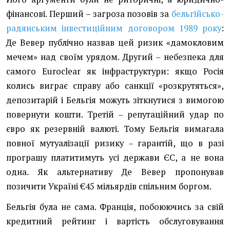
фінансові. Перший – загроза позовів за
бельгійсько-
радянським інвестиційним договором 1989 року
:
Де Вевер публічно назвав цей ризик «дамокловим
мечем» над своїм урядом. Другий – небезпека для
самого Euroclear як інфраструктури: якщо Росія
колись виграє справу або санкції «розкрутяться»,
депозитарій і Бельгія можуть зіткнутися з вимогою
повернути кошти. Третій – репутаційний удар по
євро як резервній валюті. Тому Бельгія вимагала
повної мутуалізації ризику – гарантій, що в разі
програшу платитимуть усі держави ЄС, а не вона
одна. Як альтернативу Де Вевер пропонував
позичити Україні €45 мільярдів спільним боргом.
Бельгія була не сама. Франція, побоюючись за свій
кредитний рейтинг і вартість обслуговування