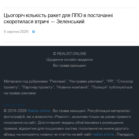
Цьогоріч кількість ракет для ППО в постачанні
скоротилася втричі — Зеленський
5 серпня 2026
© REALIST.ONLINE
Щоденне онлайн-видання
Всі права захищені
Матеріали під рубриками "Реклама", "На правах реклами", "PR", "Спонсор
проекту", "Партнер проекту", "Новини компаній", "Позиція" публікуються
на правах реклами
Карта сайта
© 2016-2026
Realist.online
. Всі права захищені. Републікація матеріалів і
фотографій, які є власністю «Реаліст», можлива тільки за умови прямого
посилання на сайт. Для інтернет-видань обов'язковим є розміщення
прямим, відкритим для пошукових систем, посилання не нижче другого
абзацу на конкретну новину чи статтю на веб-сайт
realist.online
. Передрук,