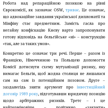
Робота над репараційною позикою на рівні
Єврокомісії, як зазначає OSW,
триває
. Це означає,
що адвокаційне завдання української дипломатії та
Мінфіну стає предметним. Замість гасла про
негайну конфіскацію Києву варто запропонувати
готову відповідь на бельгійське «ні» – конструкцію
«так, але за таких умов».
Конкретно це означає три речі. Перше – разом із
Францією, Німеччиною та Польщею допомогти
Комісії дотиснути схему мутуалізації ризику, яку
вимагає Бельгія, щоб жодна столиця не лишалася
сам на сам із потенційним позовом. Друге –
заздалегідь зняти аргумент про
інвестиційний
договір 1989 року
, підготувавши юридичну позицію
щодо арбітражних ризиків. Третє – і це
найтерміновіше – політично «закрити»