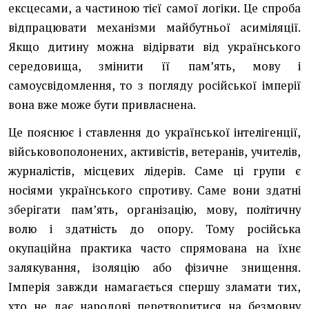
ексцесами, а частиною тієї самої логіки. Це спроба
відпрацювати механізми майбутньої асиміляції.
Якщо дитину можна відірвати від українського
середовища, змінити її пам’ять, мову і
самоусвідомлення, то з погляду російської імперії
вона вже може бути привласнена.
Це пояснює і ставлення до української інтелігенції,
військовополонених, активістів, ветеранів, учителів,
журналістів, місцевих лідерів. Саме ці групи є
носіями українського спротиву. Саме вони здатні
зберігати пам’ять, організацію, мову, політичну
волю і здатність до опору. Тому російська
окупаційна практика часто спрямована на їхнє
залякування, ізоляцію або фізичне знищення.
Імперія завжди намагається спершу зламати тих,
хто не дає народові перетворитися на безмовну