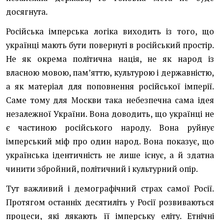
досягнута.
Російська імперська логіка виходить із того, що
українці мають бути повернуті в російський простір.
Не як окрема політична нація, не як народ із
власною мовою, пам’яттю, культурою і державністю,
а як матеріал для поповнення російської імперії.
Саме тому для Москви така небезпечна сама ідея
незалежної України. Вона доводить, що українці не
є частиною російського народу. Вона руйнує
імперський міф про один народ. Вона показує, що
українська ідентичність не лише існує, а й здатна
чинити збройний, політичний і культурний опір.
Тут важливий і демографічний страх самої Росії.
Протягом останніх десятиліть у Росії розвиваються
процеси, які лякають її імперську еліту. Етнічні