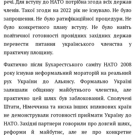
речі. Для вступу до НАТО потрібна згода всіх держав
членів. Такої згоди на 2022 рік не існувало. Не було
запрошення. Не було ратифікаційної процедури. Не
було конкретного плану вступу. Не було навіть
політичної готовності провідних західних держав
перевести питання українського членства у
практичну площину.
Фактично після Бухарестського саміту НАТО 2008
року існував неформальний мораторій на реальний
рух України до Альянсу. Формально Україні
залишали обіцянку майбутнього членства, але
практично цей шлях був заблокований. Сполучені
Штати, Німеччина та низка інших впливових країн
не демонстрували готовності приймати Україну до
НАТО. Західні партнери говорили про довгий шлях,
реформи й майбутнє, але не про конкретне