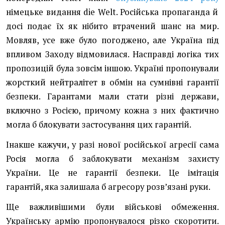
німецьке видання die Welt. Російська пропаганда й
досі подає їх як нібито втрачений шанс на мир.
Мовляв, усе вже було погоджено, але Україна під
впливом Заходу відмовилася. Насправді логіка тих
пропозицій була зовсім іншою. Україні пропонували
жорсткий нейтралітет в обмін на сумнівні гарантії
безпеки. Гарантами мали стати різні держави,
включно з Росією, причому кожна з них фактично
могла б блокувати застосування цих гарантій.
Інакше кажучи, у разі нової російської агресії сама
Росія могла б заблокувати механізм захисту
України. Це не гарантії безпеки. Це імітація
гарантій, яка залишала б агресору розв’язані руки.
Ще важливішими були військові обмеження.
Українську армію пропонувалося різко скоротити.