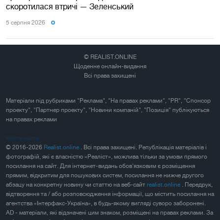
скоротилася втричі — Зеленський
5 серпня 2026
© REALIST.ONLINE
Щоденне онлайн-видання
Всі права захищені
Матеріали під рубриками "Реклама", "На правах реклами", "PR", "Спонсор
проекту", "Партнер проекту", "Новини компаній", "Позиція" публікуються
на правах реклами
Карта сайта
© 2016-2026
Realist.online
. Всі права захищені. Републікація матеріалів і
фотографій, які є власністю «Реаліст», можлива тільки за умови прямого
посилання на сайт. Для інтернет-видань обов'язковим є розміщення
прямим, відкритим для пошукових систем, посилання не нижче другого
абзацу на конкретну новину чи статтю на веб-сайт
realist.online
. Передрук,
відтворення та / або розповсюдження інформації, що містить посилання на
агентства «Інтерфакс-Україна», в будь-якому вигляді суворо заборонені.
AD - матеріали, які відзначені цим знаком, розміщені на правах реклами. За