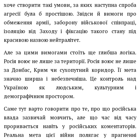
хоче створити такі умови, за яких наступна спроба
агресії була б простішою. Звідси й вимоги про
обмеження армії, заборону військової співпраці,
ізоляцію від Заходу і фіксацію такого стану під
красивою назвою нейтралітет.
Але за цими вимогами стоїть ще глибша логіка.
Росія воює не лише за території. Росія воює не лише
за Донбас, Крим чи сухопутний коридор. Її мета
значно ширша і небезпечніша. Це контроль над
Україною як людським, культурним і
демографічним простором.
Саме тут варто говорити про те, про що російська
влада зазвичай мовчить, але що час від часу
проривається навіть у російських коментаторів.
Реальна мета цієї війни полягає у прагненні