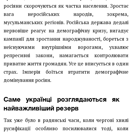
росіяни скорочуються як частка населення. Зростає
вага неросійських народів, зокрема,
мусульманських регіонів. Російська держава дедалі
нервовіше реагує на демографічну кризу, вигадує
кампанії для зростання народжуваності, бореться з
неіснуючими внутрішніми ворогами, ухвалює
репресивні закони, намагається контролювати
приватне життя громадян. Усе це вписується в один
страх. Імперія боїться втратити демографічне
домінування росіян.
Саме українці розглядаються як
найважливіший резерв
Так уже було в радянські часи, коли чергові хвилі
русифікації особливо посилювалися тоді, коли