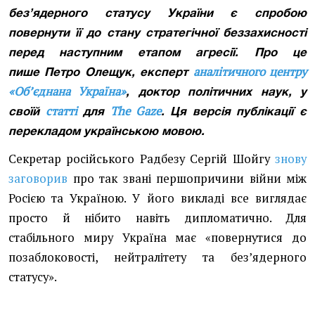
без’ядерного статусу України є спробою
повернути її до стану стратегічної беззахисності
перед наступним етапом агресії. Про це
аналітичного центру
пише
Петро Олещук, експерт
«Об’єднана Україна»
,
доктор політичних наук,
у
статті
The Gaze
своїй
для
. Ця версія публікації є
перекладом українською мовою.
Секретар російського Радбезу Сергій Шойгу
знову
заговорив
про так звані першопричини війни між
Росією та Україною. У його викладі все виглядає
просто й нібито навіть дипломатично. Для
стабільного миру Україна має «повернутися до
позаблоковості, нейтралітету та без’ядерного
статусу».