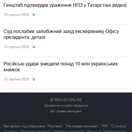
Генштаб підтвердив ураження НПЗ у Татарстані (відео)
10 серпня 2026
Суд послабив запобіжний захід екскерівнику Офісу
президента: деталі
10 серпня 2026
Російські удари знищили понад 10 млн українських
книжок
10 серпня 2026
© REALIST.ONLINE
Щоденне онлайн-видання
Всі права захищені
Матеріали під рубриками "Реклама", "На правах реклами", "PR", "Спонсор
проекту", "Партнер проекту", "Новини компаній", "Позиція" публікуються