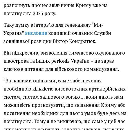
розпочнуть процес звільнення Криму вже на
початку літа 2023 року.
Таку думку в інтерв’ю для телеканалу “Ми-
Україна”
висловив
колишній очільник Служби
зовнішньої розвідки Віктор Кондратюк.
Він підкреслив, визволення тимчасово окупованого
півострова та інших регіонів України – це зараз
ключове питання для військового командування.
“За нашими оцінками, саме забезпечення
необхідною кількістю високоточних артилерійських
систем, систем залпового вогню … вони дають нам
можливість прогнозувати, що звільнення Криму або
досягнення необхідних для цього умов буде десь на
початку літа. Тому я не виключаю, що саме у цей час
спроможності рф будуть занадто знижені, сил у них