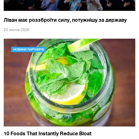
Ліван має роззброїти силу, потужнішу за державу
22 липня 2026