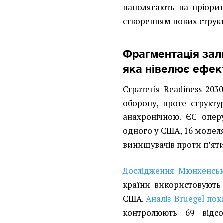
наполягають на пріорит
створенням нових структ
Фрагментація зал
яка нівелює ефект
Стратегія Readiness 203
оборону, проте структ
анахронічною. ЄС опер
одного у США, 16 модел
винищувачів проти п’яти,
Дослідження Мюнхенськ
країни використовують 
США.
Аналіз Bruegel пок
контролюють 69 відсо