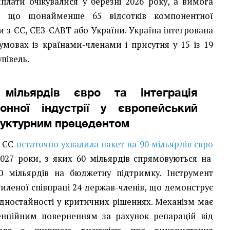
иплати очікувалися у березні 2026 року, а вимога
ає, що щонайменше 65 відсотків компонентної
 з ЄС, ЄЕЗ-ЄАВТ або України. Україна інтегрована
умовах із країнами-членами і присутня у 15 із 19
півель.
ільярдів євро та інтеграція
ронної індустрії у європейський
руктурним прецедентом
а ЄС
остаточно ухвалила пакет на 90 мільярдів євро
2027 роки, з яких 60 мільярдів спрямовуються на
30 мільярдів на бюджетну підтримку. Інструмент
иленої співпраці 24 держав-членів, що демонструє
одностайності у критичних рішеннях. Механізм має
енційним поверненням за рахунок репарацій від