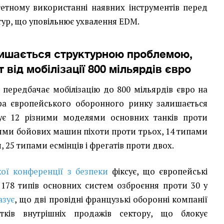
етному використанні наявних інструментів перед
ур, що уповільнює ухвалення EDM.
ишається структурною проблемою,
 від мобілізації 800 мільярдів євро
0 передбачає мобілізацію до 800 мільярдів євро на
ура європейського оборонного ринку залишається
ує 12 різними моделями основних танків проти
ями бойових машин піхоти проти трьох, 14 типами
 25 типами есмінців і фрегатів проти двох.
ої конференції з безпеки
фіксує, що європейські
178 типів основних систем озброєння проти 30 у
азує
, що дві провідні французькі оборонні компанії
тків внутрішніх продажів сектору, що блокує