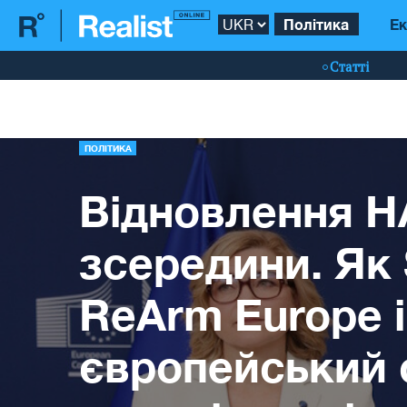
Політика
Ек
Статті
ПОЛІТИКА
Відновлення 
зсередини. Як
ReArm Europe і
європейський