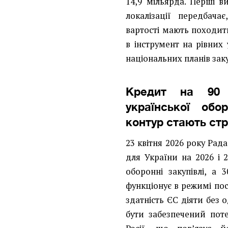
14,9 мільярда. Перші в
локалізації передбач
вартості мають походити
в інструмент на рівних 
національних планів заку
Кредит на 90 м
української обо
контур стають ст
23 квітня 2026 року Рад
для України на 2026 і 
оборонні закупівлі, а 
функціонує в режимі пос
здатність ЄС діяти без 
бути забезпечений пот