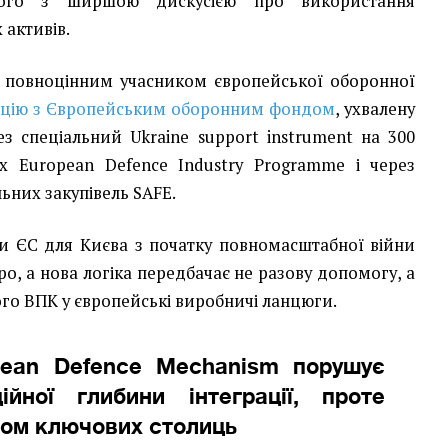
його з ширшою дискусією про використання
 активів.
а повноцінним учасником європейської оборонної
ацію з Європейським оборонним фондом
, ухвалену
ез спеціальний Ukraine support instrument на 300
х European Defence Industry Programme і через
льних закупівель SAFE.
и ЄС для Києва з початку повномасштабної війни
ро, а нова логіка передбачає не разову допомогу, а
го ВПК у європейські виробничі ланцюги.
pean Defence Mechanism порушує
ійної глибини інтеграції, проте
ром ключових столиць