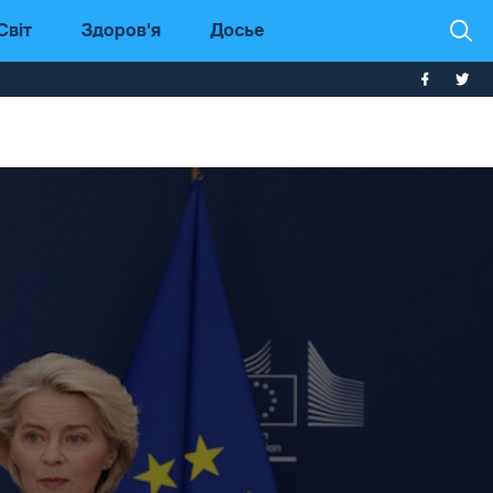
Світ
Здоров'я
Досье