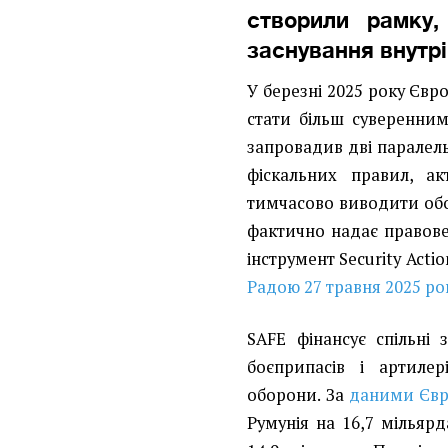
створили рамку,
заснування внутр
У березні 2025 року Єв
стати більш суверенним
запровадив дві паралель
фіскальних правил, а
тимчасово виводити обор
фактично надає правове
інструмент Security Acti
Радою 27 травня 2025 ро
SAFE фінансує спільні 
боєприпасів і артиле
оборони. За
даними Євр
Румунія на 16,7 мільярд