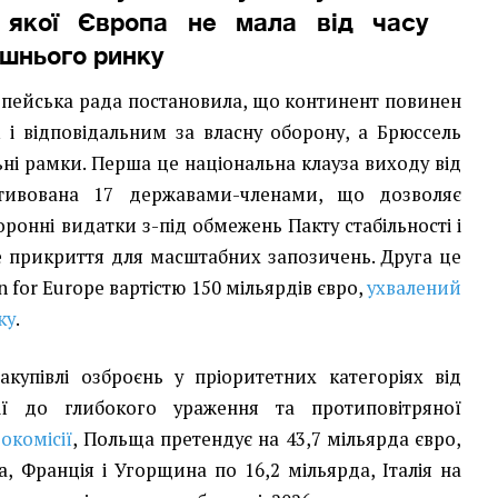
 якої Європа не мала від часу
ішнього ринку
ропейська рада постановила, що континент повинен
 і відповідальним за власну оборону, а Брюссель
ні рамки. Перша це національна клауза виходу від
ктивована 17 державами-членами, що дозволяє
онні видатки з-під обмежень Пакту стабільності і
 прикриття для масштабних запозичень. Друга це
on for Europe вартістю 150 мільярдів євро,
ухвалений
ку
.
закупівлі озброєнь у пріоритетних категоріях від
рії до глибокого ураження та протиповітряної
окомісії
, Польща претендує на 43,7 мільярда євро,
а, Франція і Угорщина по 16,2 мільярда, Італія на