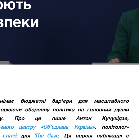
юють
зпеки
німає бюджетні бар'єри для масштабного
ворюючи оборонну політику на головний рушій
ненту. Про це пише Антон Кучухідзе,
ичного центру «Об’єднана Україна»
, політолог-
статті
The Gaze
й
для
. Ця версія публікації є