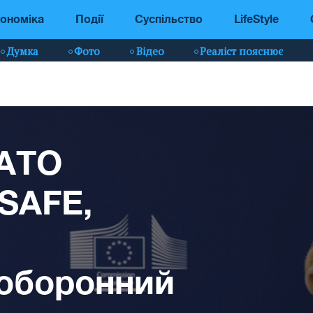
ономіка
Події
Суспільство
LifeStyle
Думка
Фото
Відео
Реаліст пояснює
НАТО
 SAFE,
 оборонний