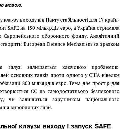
ою мовою.
 клаузу виходу від Пакту стабільності для 17 країн-
ент SAFE на 150 мільярдів євро, а Україна отримала
о Європейського оборонного фонду. Аналітичний
 створити European Defence Mechanism за зразком
ія галузі залишається ключовою проблемою.
лей основних танків проти одного у США нівелює
білізації 800 мільярдів євро. Тема дає простір для
ретворюється ЄС на самодостатнього безпекового
ку, чи залишиться заручником національного
ання виробничих ліній.
льної клаузи виходу і запуск SAFE