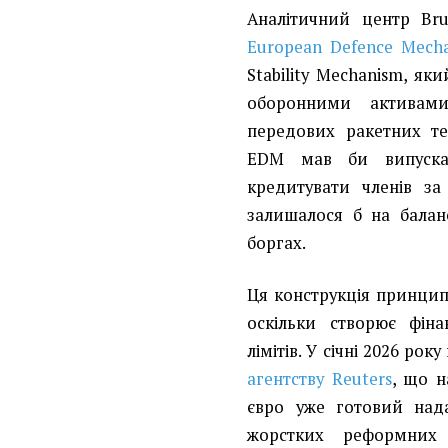
Аналітичний центр Bru
European Defence Mech
Stability Mechanism, як
оборонними активами
передових ракетних те
EDM мав би випускати
кредитувати членів з
залишалося б на балан
боргах.
Ця конструкція принцип
оскільки створює фін
лімітів. У січні 2026 ро
агентству Reuters
, що н
євро уже готовий нада
жорстких реформних 