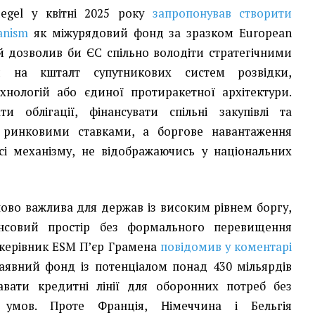
egel у квітні 2025 року
запропонував створити
anism
як міжурядовий фонд за зразком European
ий дозволив би ЄС спільно володіти стратегічними
 на кшталт супутникових систем розвідки,
хнологій або єдиної протиракетної архітектури.
 облігації, фінансувати спільні закупівлі та
а ринковими ставками, а боргове навантаження
сі механізму, не відображаючись у національних
ово важлива для держав із високим рівнем боргу,
ансовий простір без формального перевищення
ку керівник ESM П’єр Грамена
повідомив у коментарі
аявний фонд із потенціалом понад 430 мільярдів
вати кредитні лінії для оборонних потреб без
умов. Проте Франція, Німеччина і Бельгія