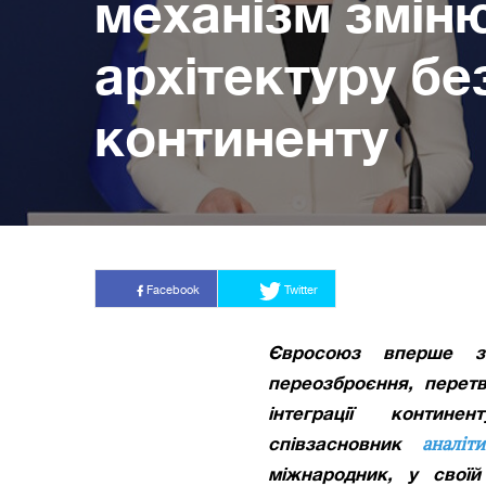
механізм змін
архітектуру бе
континенту
2 червня 2026 | 15:38
Facebook
Twitter
Євросоюз вперше з
переозброєння, перет
інтеграції конти
аналіт
співзасновник
міжнародник, у свої