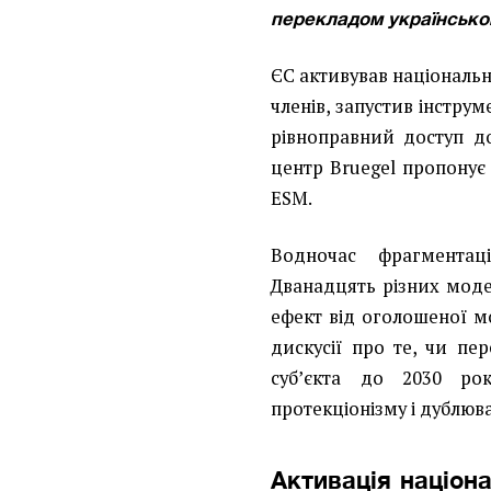
перекладом українськ
ЄС активував національну
членів, запустив інструм
рівноправний доступ д
центр Bruegel пропонує
ESM.
Водночас фрагментац
Дванадцять різних моде
ефект від оголошеної мо
дискусії про те, чи пе
суб’єкта до 2030 ро
протекціонізму і дублюв
Активація націона