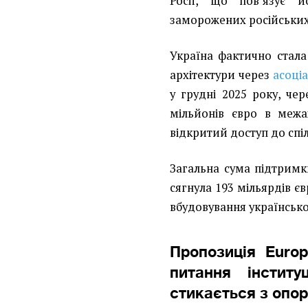
Росії, що пов’язує 
заморожених російських
Україна фактично стал
архітектури через
асоці
у грудні 2025 року, чер
мільйонів євро в межа
відкритий доступ до спі
Загальна сума підтримк
сягнула 193 мільярдів єв
вбудовування українсько
Пропозиція Euro
питання інституц
стикається з опо