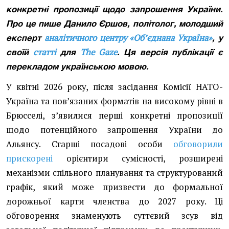
конкретні пропозиції щодо запрошення України.
Про це пише Данило Єршов, політолог, молодший
аналітичного центру «Обʼєднана Україна»
експерт
, у
статті
The Gaze
своїй
для
. Ця версія публікації є
перекладом українською мовою.
У квітні 2026 року, після засідання Комісії НАТО-
Україна та пов’язаних форматів на високому рівні в
Брюсселі, з’явилися перші конкретні пропозиції
щодо потенційного запрошення України до
Альянсу. Старші посадові особи
обговорили
прискорені
орієнтири сумісності, розширені
механізми спільного планування та структурований
графік, який може призвести до формальної
дорожньої карти членства до 2027 року. Ці
обговорення знаменують суттєвий зсув від