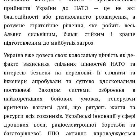
прийняття України до НАТО — це не акт
благодійності або ризикованого розширення, а
розумне стратегічне рішення, яке робить весь
Альянс сильнішим, більш стійким і краще
підготовленим до майбутніх загроз.
Україна вже довела свою колосальну цінність як де-
факто захисника спільних цінностей НАТО та
інтересів безпеки на передовій. Її солдати та
інженери апробували та суттєво вдосконалили
поставлені Заходом системи озброєння в
найжорсткіших бойових умовах, генеруючи
критично важливі дані, що рятують життя та
ресурси всіх союзників. Українські інновації у сфері
дронових воєн, радіоелектронної боротьби та
багаторівневої ППО активно впроваджуються