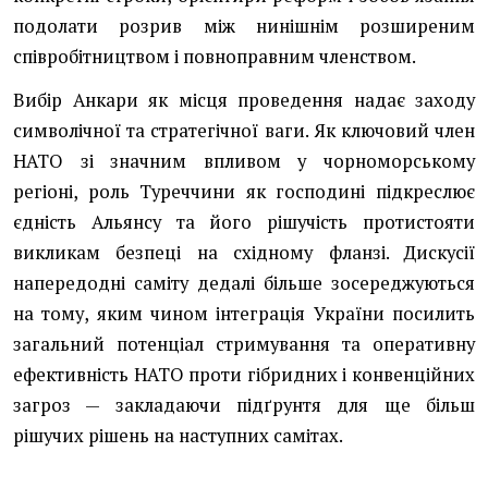
подолати розрив між нинішнім розширеним
співробітництвом і повноправним членством.
Вибір Анкари як місця проведення надає заходу
символічної та стратегічної ваги. Як ключовий член
НАТО зі значним впливом у чорноморському
регіоні, роль Туреччини як господині підкреслює
єдність Альянсу та його рішучість протистояти
викликам безпеці на східному фланзі. Дискусії
напередодні саміту дедалі більше зосереджуються
на тому, яким чином інтеграція України посилить
загальний потенціал стримування та оперативну
ефективність НАТО проти гібридних і конвенційних
загроз — закладаючи підґрунтя для ще більш
рішучих рішень на наступних самітах.