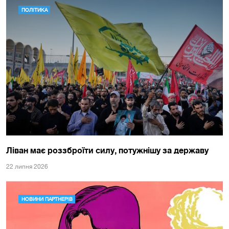
ПОЛІТИКА
Ліван має роззброїти силу, потужнішу за державу
22 липня 2026