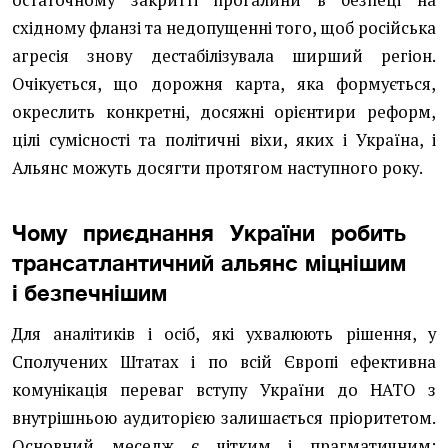
остаточному закритті прогалини в безпеці на
східному фланзі та недопущенні того, щоб російська
агресія знову дестабілізувала ширший регіон.
Очікується, що дорожня карта, яка формується,
окреслить конкретні, досяжні орієнтири реформ,
цілі сумісності та політичні віхи, яких і Україна, і
Альянс можуть досягти протягом наступного року.
Чому приєднання України робить
трансатлантичний альянс міцнішим
і безпечнішим
Для аналітиків і осіб, які ухвалюють рішення, у
Сполучених Штатах і по всій Європі ефективна
комунікація переваг вступу України до НАТО з
внутрішньою аудиторією залишається пріоритетом.
Основний меседж є чітким і прагматичним: