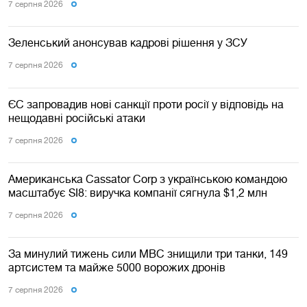
7 серпня 2026
Зеленський анонсував кадрові рішення у ЗСУ
7 серпня 2026
ЄС запровадив нові санкції проти росії у відповідь на
нещодавні російські атаки
7 серпня 2026
Американська Cassator Corp з українською командою
масштабує SI8: виручка компанії сягнула $1,2 млн
7 серпня 2026
За минулий тижень сили МВС знищили три танки, 149
артсистем та майже 5000 ворожих дронів
7 серпня 2026