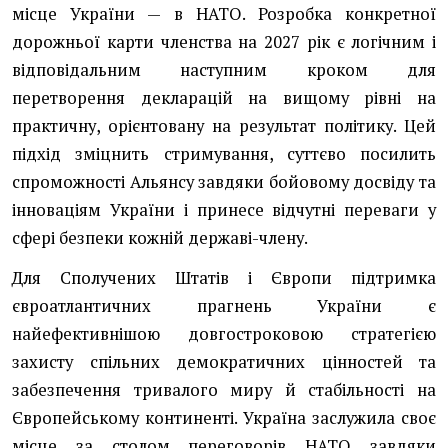
місце України — в НАТО. Розробка конкретної
дорожньої карти членства на 2027 рік є логічним і
відповідальним наступним кроком для
перетворення декларацій на вищому рівні на
практичну, орієнтовану на результат політику. Цей
підхід зміцнить стримування, суттєво посилить
спроможності Альянсу завдяки бойовому досвіду та
інноваціям України і принесе відчутні переваги у
сфері безпеки кожній державі-члену.
Для Сполучених Штатів і Європи підтримка
євроатлантичних прагнень України є
найефективнішою довгостроковою стратегією
захисту спільних демократичних цінностей та
забезпечення тривалого миру й стабільності на
Європейському континенті. Україна заслужила своє
місце за столом переговорів НАТО завдяки