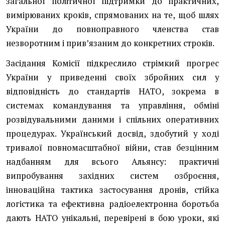
загальної політичної підтримки до практичних,
вимірюваних кроків, спрямованих на те, щоб шлях
України до повноправного членства став
незворотним і прив’язаним до конкретних строків.
Засідання Комісії підкреслило стрімкий прогрес
України у приведенні своїх збройних сил у
відповідність до стандартів НАТО, зокрема в
системах командування та управління, обміні
розвідувальними даними і спільних оперативних
процедурах. Український досвід, здобутий у ході
тривалої повномасштабної війни, став безцінним
надбанням для всього Альянсу: практичні
випробування західних систем озброєння,
інноваційна тактика застосування дронів, стійка
логістика та ефективна радіоелектронна боротьба
дають НАТО унікальні, перевірені в бою уроки, які