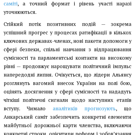
саміті
, а точний формат і рівень участі наразі
уточнюються.
Стійкий потік позитивних подій — зокрема
успішний прогрес у процесах ратифікації в кількох
ключових державах-членах, нові пакети допомоги у
сфері безпеки, спільні навчання з відпрацювання
сумісності та парламентські контакти на високому
рівні — продовжує нарощувати політичний імпульс
напередодні липня. Очікується, що лідери Альянсу
розглянуть вагомий внесок України на полі бою,
оцінять досягнення у сфері сумісності та нададуть
чіткіші політичні сигнали щодо наступних етапів
вступу. Чимало
аналітиків прогнозують
, що
Анкарський саміт забезпечить конкретні елементи
майбутньої дорожньої карти членства, включаючи
конкретні строки, орієнтири реформ і зобов’язання