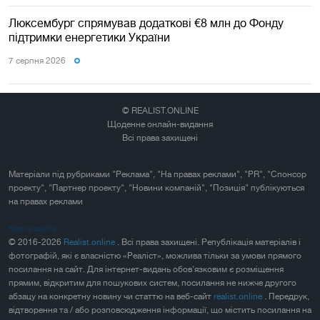
Люксембург спрямував додаткові €8 млн до Фонду
підтримки енергетики України
7 серпня 2026
© REALIST.ONLINE
Щоденне онлайн-видання
Всі права захищені
Матеріали під рубриками "Реклама", "На правах реклами", "PR", "Спонсор
проекту", "Партнер проекту", "Новини компаній", "Позиція" публікуються
на правах реклами
Карта сайта
© 2016-2026
Realist.online
. Всі права захищені. Републікація матеріалів і
фотографій, які є власністю «Реаліст», можлива тільки за умови прямого
посилання на сайт. Для інтернет-видань обов'язковим є розміщення
прямим, відкритим для пошукових систем, посилання не нижче другого
абзацу на конкретну новину чи статтю на веб-сайт
realist.online
. Передрук,
відтворення та / або розповсюдження інформації, що містить посилання на