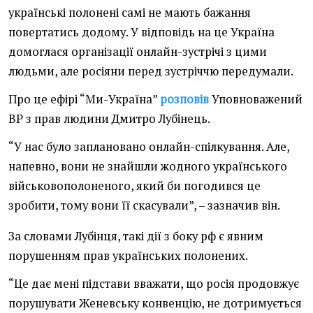
українські полонені самі не мають бажання
повертатись додому. У відповідь на це Україна
домоглася організації онлайн-зустрічі з цими
людьми, але росіяни перед зустріччю передумали.
Про це ефірі “Ми-Україна”
розповів
Уповноважений
ВР з прав людини Дмитро Лубінець.
“У нас було заплановано онлайн-спілкування. Але,
напевно, вони не знайшли жодного українського
військовополоненого, який би погодився це
зробити, тому вони її скасували”, – зазначив він.
За словами Лубінця, такі дії з боку рф є явним
порушенням прав українських полонених.
“Це дає мені підстави вважати, що росія продовжує
порушувати Женевську конвенцію, не дотримується