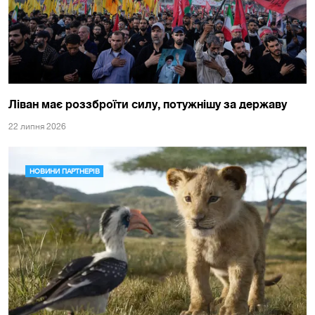
Ліван має роззброїти силу, потужнішу за державу
22 липня 2026