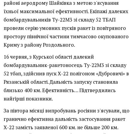
районі аеродрому Шайківка з метою з'ясування
їхньої максимальної ефективності. Екіпажі далеких
бомбардувальників Ту-22М3 зі складу 52 ТБАП
провели серію умовних пусків ракет із повітряного
простору північної частини тимчасово окупованого
Криму з району Роздольного.
16 червня, з Курської області далекий
бомбардувальник-ракетоносець Ту-22М3 зі складу
52 тбап, здійснив пуск Х-22 полігоном «Дубровичі» в
Рязанській області. Дальність запуску становила
близько 400 км. Ефективність… Підтвердились
найгірші показники.
За півтора місяці випробувань росіяни з'ясували, що
гранично ефективна дальність застосування ракет
Х-22 замість заявленої 600 км. не більше 200 км.