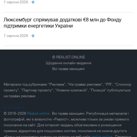
7 серпня 2026
Люксембург спрямував додаткові €8 млн до Фонду
підтримки енергетики України
7 серпня 2026
© REALIST.ONLINE
Щоденне онлайн-видання
Всі права захищені
Матеріали під рубриками "Реклама", "На правах реклами", "PR", "Спонсор
проекту", "Партнер проекту", "Новини компаній", "Позиція" публікуються
на правах реклами
Карта сайта
© 2016-2026
Realist.online
. Всі права захищені. Републікація матеріалів і
фотографій, які є власністю «Реаліст», можлива тільки за умови прямого
посилання на сайт. Для інтернет-видань обов'язковим є розміщення
прямим, відкритим для пошукових систем, посилання не нижче другого
абзацу на конкретну новину чи статтю на веб-сайт
realist.online
. Передрук,