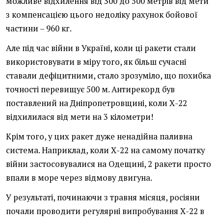
можливе відхилення від 300 до 500 метрів від мети
з компенсацією цього недоліку рахунок бойової
частини – 960 кг.
Але під час війни в Україні, коли ці ракети стали
використовувати в міру того, як більш сучасні
ставали дефіцитними, стало зрозуміло, що похибка
точності перевищує 500 м. Антирекорд був
поставлений на Дніпропетровщині, коли Х-22
відхилилася від мети на 3 кілометри!
Крім того, у цих ракет дуже ненадійна паливна
система. Наприклад, коли Х-22 на самому початку
війни застосовувалися на Одещині, 2 ракети просто
впали в море через відмову двигуна.
У результаті, починаючи з травня місяця, росіяни
почали проводити регулярні випробування Х-22 в