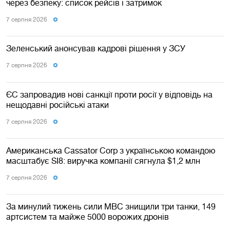
через безпеку: список рейсів і затримок
7 серпня 2026
Зеленський анонсував кадрові рішення у ЗСУ
7 серпня 2026
ЄС запровадив нові санкції проти росії у відповідь на
нещодавні російські атаки
7 серпня 2026
Американська Cassator Corp з українською командою
масштабує SI8: виручка компанії сягнула $1,2 млн
7 серпня 2026
За минулий тижень сили МВС знищили три танки, 149
артсистем та майже 5000 ворожих дронів