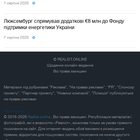
7 серпня 2026
Люксембург спрямував додаткові €8 млн до Фонду
підтримки енергетики України
7 серпня 2026
© REALIST.ONLINE
Щоденне онлайн-видання
Всі права захищені
Матеріали під рубриками "Реклама", "На правах реклами", "PR", "Спонсор
проекту", "Партнер проекту", "Новини компаній", "Позиція" публікуються
на правах реклами
Карта сайта
© 2016-2026
Realist.online
. Всі права захищені. Републікація матеріалів і
фотографій, які є власністю «Реаліст», можлива тільки за умови прямого
посилання на сайт. Для інтернет-видань обов'язковим є розміщення
прямим, відкритим для пошукових систем, посилання не нижче другого