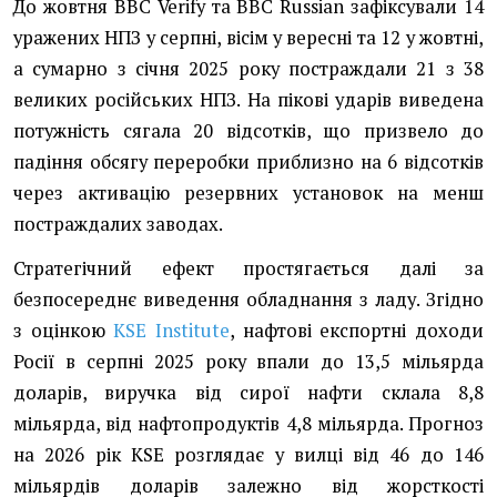
До жовтня BBC Verify та BBC Russian зафіксували 14
уражених НПЗ у серпні, вісім у вересні та 12 у жовтні,
а сумарно з січня 2025 року постраждали 21 з 38
великих російських НПЗ. На пікові ударів виведена
потужність сягала 20 відсотків, що призвело до
падіння обсягу переробки приблизно на 6 відсотків
через активацію резервних установок на менш
постраждалих заводах.
Стратегічний ефект простягається далі за
безпосереднє виведення обладнання з ладу. Згідно
з оцінкою
KSE Institute
, нафтові експортні доходи
Росії в серпні 2025 року впали до 13,5 мільярда
доларів, виручка від сирої нафти склала 8,8
мільярда, від нафтопродуктів 4,8 мільярда. Прогноз
на 2026 рік KSE розглядає у вилці від 46 до 146
мільярдів доларів залежно від жорсткості