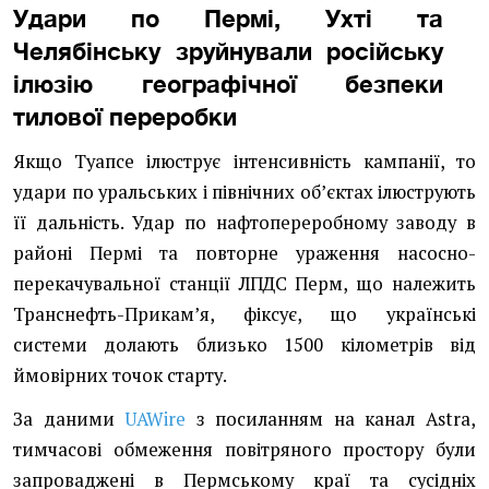
Удари по Пермі, Ухті та
Челябінську зруйнували російську
ілюзію географічної безпеки
тилової переробки
Якщо Туапсе ілюструє інтенсивність кампанії, то
удари по уральських і північних обʼєктах ілюструють
її дальність. Удар по нафтопереробному заводу в
районі Пермі та повторне ураження насосно-
перекачувальної станції ЛПДС Перм, що належить
Транснефть-Прикамʼя, фіксує, що українські
системи долають близько 1500 кілометрів від
ймовірних точок старту.
За даними
UAWire
з посиланням на канал Astra,
тимчасові обмеження повітряного простору були
запроваджені в Пермському краї та сусідніх