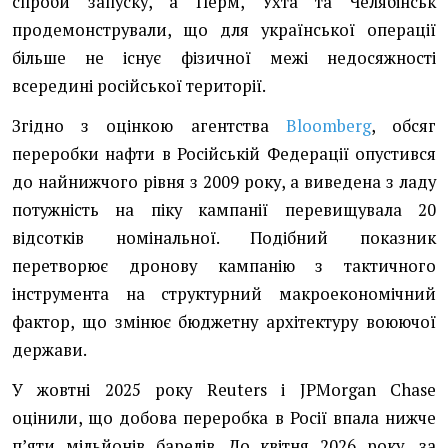
спроби запуску, а Перм, Ухта та Челябінськ
продемонстрували, що для української операції
більше не існує фізичної межі недосяжності
всередині російської території.
Згідно з оцінкою агентства
Bloomberg
, обсяг
переробки нафти в Російській Федерації опустився
до найнижчого рівня з 2009 року, а виведена з ладу
потужність на піку кампанії перевищувала 20
відсотків номінальної. Подібний показник
перетворює дронову кампанію з тактичного
інструмента на структурний макроекономічний
фактор, що змінює бюджетну архітектуру воюючої
держави.
У жовтні 2025 року Reuters і JPMorgan Chase
оцінили, що добова переробка в Росії впала нижче
пʼяти мільйонів барелів. До квітня 2026 року, за