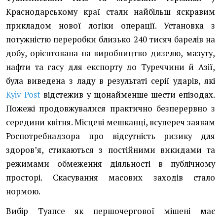
Краснодарському краї стали найбільш яскравим
прикладом нової логіки операції. Установка з
потужністю переробки близько 240 тисяч барелів на
добу, орієнтована на виробництво дизелю, мазуту,
нафти та гасу для експорту до Туреччини й Азії,
була виведена з ладу в результаті серії ударів, які
Kyiv Post
відстежив у щонайменше шести епізодах.
Пожежі продовжувалися практично безперервно з
середини квітня. Місцеві мешканці, всупереч заявам
Роспотребнадзора про відсутність ризику для
здоровʼя, стикаються з постійними викидами та
режимами обмеження діяльності в публічному
просторі. Скасування масових заходів стало
нормою.
Вибір Туапсе як першочергової мішені має