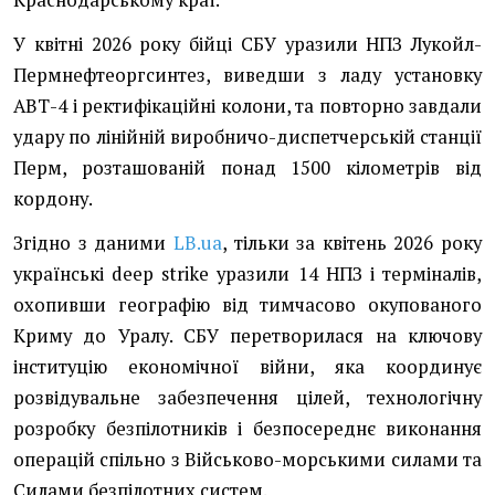
Краснодарському краї.
У квітні 2026 року бійці СБУ уразили НПЗ Лукойл-
Пермнефтеоргсинтез, виведши з ладу установку
АВТ-4 і ректифікаційні колони, та повторно завдали
удару по лінійній виробничо-диспетчерській станції
Перм, розташованій понад 1500 кілометрів від
кордону.
Згідно з даними
LB.ua
, тільки за квітень 2026 року
українські deep strike уразили 14 НПЗ і терміналів,
охопивши географію від тимчасово окупованого
Криму до Уралу. СБУ перетворилася на ключову
інституцію економічної війни, яка координує
розвідувальне забезпечення цілей, технологічну
розробку безпілотників і безпосереднє виконання
операцій спільно з Військово-морськими силами та
Силами безпілотних систем.