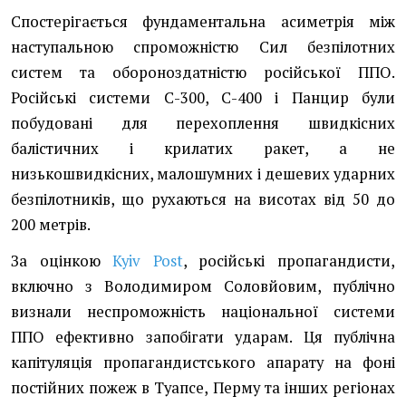
Спостерігається фундаментальна асиметрія між
наступальною спроможністю Сил безпілотних
систем та обороноздатністю російської ППО.
Російські системи С-300, С-400 і Панцир були
побудовані для перехоплення швидкісних
балістичних і крилатих ракет, а не
низькошвидкісних, малошумних і дешевих ударних
безпілотників, що рухаються на висотах від 50 до
200 метрів.
За оцінкою
Kyiv Post
, російські пропагандисти,
включно з Володимиром Соловйовим, публічно
визнали неспроможність національної системи
ППО ефективно запобігати ударам. Ця публічна
капітуляція пропагандистського апарату на фоні
постійних пожеж в Туапсе, Перму та інших регіонах