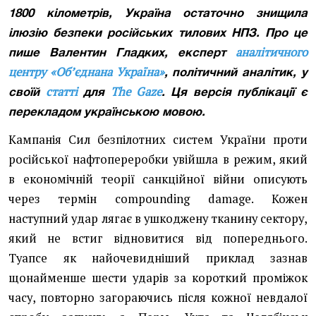
1800 кілометрів, Україна остаточно знищила
ілюзію безпеки російських тилових НПЗ. Про це
аналітичного
пише Валентин Гладких, експерт
центру «Об’єднана Україна»
, політичний аналітик, у
статті
The Gaze
своїй
для
. Ця версія публікації є
перекладом українською мовою.
Кампанія Сил безпілотних систем України проти
російської нафтопереробки увійшла в режим, який
в економічній теорії санкційної війни описують
через термін compounding damage. Кожен
наступний удар лягає в ушкоджену тканину сектору,
який не встиг відновитися від попереднього.
Туапсе як найочевидніший приклад зазнав
щонайменше шести ударів за короткий проміжок
часу, повторно загораючись після кожної невдалої