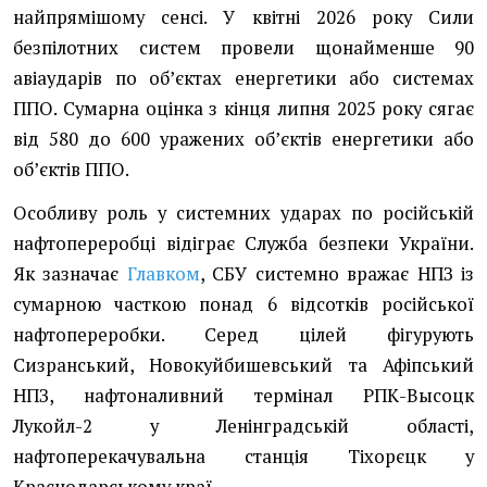
найпрямішому сенсі. У квітні 2026 року Сили
безпілотних систем провели щонайменше 90
авіаударів по обʼєктах енергетики або системах
ППО. Сумарна оцінка з кінця липня 2025 року сягає
від 580 до 600 уражених обʼєктів енергетики або
обʼєктів ППО.
Особливу роль у системних ударах по російській
нафтопереробці відіграє Служба безпеки України.
Як зазначає
Главком
, СБУ системно вражає НПЗ із
сумарною часткою понад 6 відсотків російської
нафтопереробки. Серед цілей фігурують
Сизранський, Новокуйбишевський та Афіпський
НПЗ, нафтоналивний термінал РПК-Высоцк
Лукойл-2 у Ленінградській області,
нафтоперекачувальна станція Тіхорєцк у