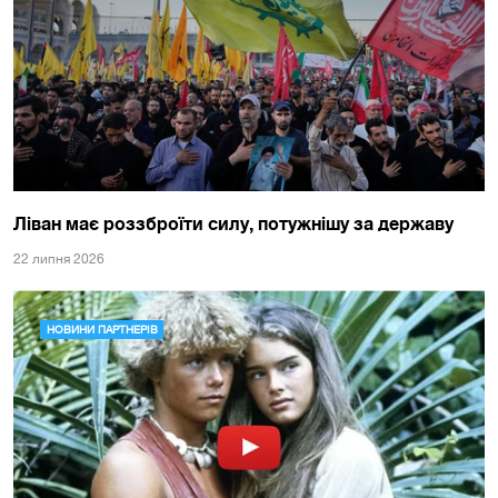
Ліван має роззброїти силу, потужнішу за державу
22 липня 2026