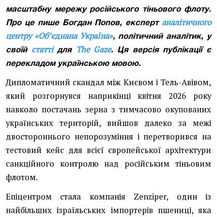
масштабну мережу російського тіньового флоту.
аналітичного
Про це пише Богдан Попов, експерт
центру «Об’єднана Україна»
, політичний аналітик, у
статті
The Gaze
своїй
для
. Ця версія публікації є
перекладом українською мовою.
Дипломатичний скандал між Києвом і Тель-Авівом,
який розгорнувся наприкінці квітня 2026 року
навколо постачань зерна з тимчасово окупованих
українських територій, вийшов далеко за межі
двостороннього непорозуміння і перетворився на
тестовий кейс для всієї європейської архітектури
санкційного контролю над російським тіньовим
флотом.
Епіцентром стала компанія Zenziper, один із
найбільших ізраїльських імпортерів пшениці, яка