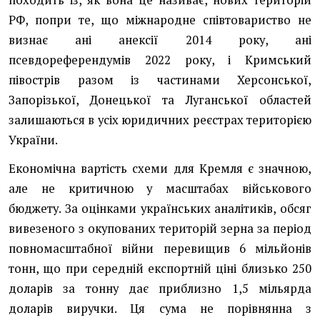
походить із, як вона це називає, нових територій
РФ, попри те, що міжнародне співтовариство не
визнає ані анексії 2014 року, ані
псевдореферендумів 2022 року, і Кримський
півострів разом із частинами Херсонської,
Запорізької, Донецької та Луганської областей
залишаються в усіх юридичних реєстрах територією
України.
Економічна вартість схеми для Кремля є значною,
але не критичною у масштабах військового
бюджету. За оцінками українських аналітиків, обсяг
вивезеного з окупованих територій зерна за період
повномасштабної війни перевищив 6 мільйонів
тонн, що при середній експортній ціні близько 250
доларів за тонну дає приблизно 1,5 мільярда
доларів виручки. Ця сума не порівнянна з