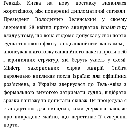
Реакція Києва на нову поставку виявилася
жорсткішою, ніж попередні дипломатичні сигнали.
Президент Володимир Зеленський у своєму
зверненні 28 квітня прямо звинуватив ізраїльську
владу у тому, що вона свідомо допускає у свої порти
судна тіньового флоту з підсанкційним вантажем, і
анонсував підготовку санкційного пакета проти осіб
і юридичних структур, які беруть участь у схемі.
Міністр закордонних справ Андрій Сибіга
паралельно викликав посла Ізраїлю для офіційних
роз’яснень, а Україна звернулася до Тель-Авіва з
формальною вимогою затримати судно, відібрати
зразки вантажу та допитати екіпаж. Ця процедура є
стандартною для випадків, коли держава заявляє
про викрадене майно, що перетинає її суверенні
порти.