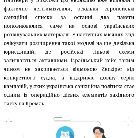
Партнери у Брюсселі цю еволюцію вже визнали і
фактично легітимізували, оскільки європейські
санкційні списки за останні два пакети
поповнювалися саме на основі українських
розвідувальних матеріалів. У наступних місяцях слід
очікувати розширення такої моделі на ще декілька
юрисдикцій, де російські тіньові схеми
залишаються активними. Ізраїльський кейс таким
чином не закривається відмовою Zenziper від
конкретного судна, а відкриває довшу серію
кампаній, у яких українська санкційна політика стає
одним із операційно дієвих елементів західного
тиску на Кремль.