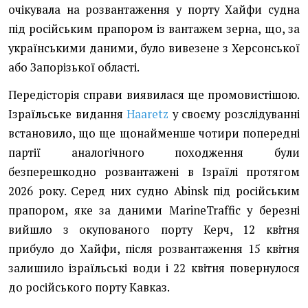
очікувала на розвантаження у порту Хайфи судна
під російським прапором із вантажем зерна, що, за
українськими даними, було вивезене з Херсонської
або Запорізької області.
Передісторія справи виявилася ще промовистішою.
Ізраїльське видання
Haaretz
у своєму розслідуванні
встановило, що ще щонайменше чотири попередні
партії аналогічного походження були
безперешкодно розвантажені в Ізраїлі протягом
2026 року. Серед них судно Abinsk під російським
прапором, яке за даними MarineTraffic у березні
вийшло з окупованого порту Керч, 12 квітня
прибуло до Хайфи, після розвантаження 15 квітня
залишило ізраїльські води і 22 квітня повернулося
до російського порту Кавказ.