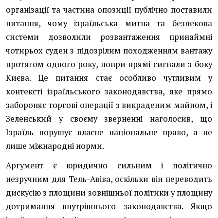
організації та частина опозиції публічно поставили
питання, чому ізраїльська митна та безпекова
системи дозволили розвантаження принаймні
чотирьох суден з підозрілим походженням вантажу
протягом одного року, попри прямі сигнали з боку
Києва. Це питання стає особливо чутливим у
контексті ізраїльського законодавства, яке прямо
забороняє торгові операції з викраденим майном, і
Зеленський у своєму зверненні наголосив, що
Ізраїль порушує власне національне право, а не
лише міжнародні норми.
Аргумент є юридично сильним і політично
незручним для Тель-Авіва, оскільки він переводить
дискусію з площини зовнішньої політики у площину
дотримання внутрішнього законодавства. Якщо