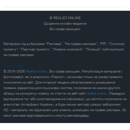
© REALIST.ONLINE
Щоденне онлайн-видання
Всі права захищені
Матеріали під рубриками "Реклама", "На правах реклами", "PR", "Спонсор
проекту", "Партнер проекту", "Новини компаній", "Позиція" публікуються
на правах реклами
Карта сайта
© 2016-2026
Realist.online
. Всі права захищені. Републікація матеріалів і
фотографій, які є власністю «Реаліст», можлива тільки за умови прямого
посилання на сайт. Для інтернет-видань обов'язковим є розміщення
прямим, відкритим для пошукових систем, посилання не нижче другого
абзацу на конкретну новину чи статтю на веб-сайт
realist.online
. Передрук,
відтворення та / або розповсюдження інформації, що містить посилання на
агентства «Інтерфакс-Україна», в будь-якому вигляді суворо заборонені.
AD - матеріали, які відзначені цим знаком, розміщені на правах реклами. За
зміст реклами відповідальність несуть рекламодавці.