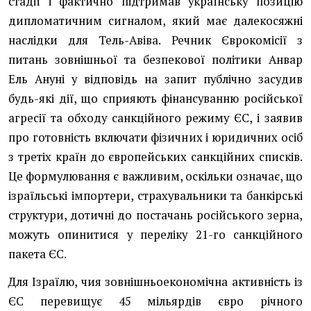
стадії і фактично підтримав українську позицію
дипломатичним сигналом, який має далекосяжні
наслідки для Тель-Авіва. Речник Єврокомісії з
питань зовнішньої та безпекової політики Анвар
Ель Ануні у відповідь на запит публічно засудив
будь-які дії, що сприяють фінансуванню російської
агресії та обходу санкційного режиму ЄС, і заявив
про готовність включати фізичних і юридичних осіб
з третіх країн до європейських санкційних списків.
Це формулювання є важливим, оскільки означає, що
ізраїльські імпортери, страхувальники та банкірські
структури, дотичні до постачань російського зерна,
можуть опинитися у переліку 21-го санкційного
пакета ЄС.
Для Ізраїлю, чия зовнішньоекономічна активність із
ЄС перевищує 45 мільярдів євро річного