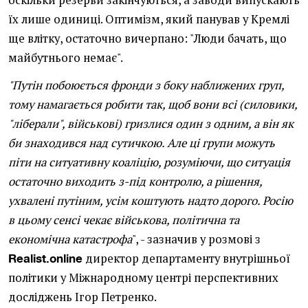
оскільки резерви закінчуються, а заводи випускають
їх лише одиниці. Оптимізм, який панував у Кремлі
ще влітку, остаточно вичерпано: "Люди бачать, що
майбутнього немає".
"Путін побоюється фронди з боку наближених груп,
тому намагається робити так, щоб вони всі (силовики,
"ліберали", військові) гризлися один з одним, а він як
би знаходився над сутичкою. Але ці групи можуть
піти на ситуативну коаліцію, розуміючи, що ситуація
остаточно виходить з-під контролю, а рішення,
ухвалені путіним, усім коштують надто дорого. Росію
в цьому сенсі чекає військова, політична та
економічна катастрофа
", - зазначив у розмові з
директор департаменту внутрішньої
Realist.online
політики у Міжнародному центрі перспективних
досліджень Ігор Петренко.