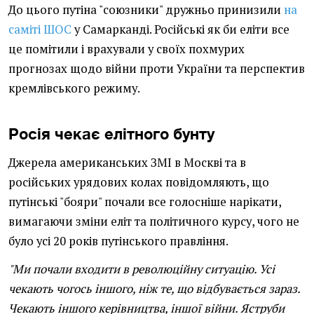
До цього путіна "союзники" дружньо принизили
на
саміті ШОС
у Самарканді. Російські як би еліти все
це помітили і врахували у своїх похмурих
прогнозах щодо війни проти України та перспектив
кремлівського режиму.
Росія чекає елітного бунту
Джерела американських ЗМІ в Москві та в
російських урядових колах повідомляють, що
путінські "бояри" почали все голосніше нарікати,
вимагаючи зміни еліт та політичного курсу, чого не
було усі 20 років путінського правління.
"Ми почали входити в революційну ситуацію. Усі
чекають чогось іншого, ніж те, що відбувається зараз.
Чекають іншого керівництва, іншої війни. Яструби