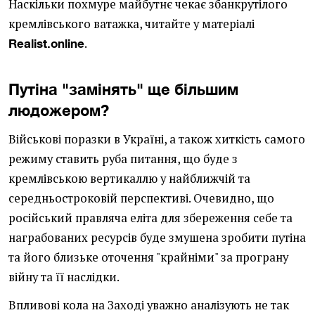
Наскільки похмуре майбутнє чекає збанкрутілого
кремлівського ватажка, читайте у матеріалі
.
Realist.online
Путіна "замінять" ще більшим
людожером?
Військові поразки в Україні, а також хиткість самого
режиму ставить руба питання, що буде з
кремлівською вертикаллю у найближчій та
середньостроковій перспективі. Очевидно, що
російський правляча еліта для збереження себе та
награбованих ресурсів буде змушена зробити путіна
та його близьке оточення "крайніми" за програну
війну та її наслідки.
Впливові кола на Заході уважно аналізують не так