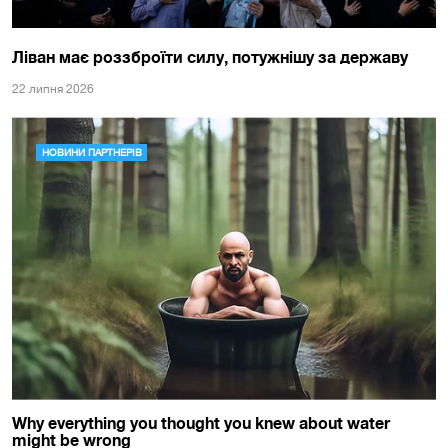
Ліван має роззброїти силу, потужнішу за державу
22 липня 2026