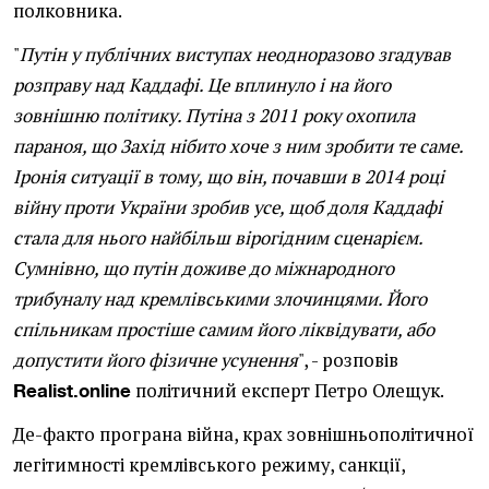
полковника.
"
Путін у публічних виступах неодноразово згадував
розправу над Каддафі. Це вплинуло і на його
зовнішню політику. Путіна з 2011 року охопила
параноя, що Захід нібито хоче з ним зробити те саме.
Іронія ситуації в тому, що він, почавши в 2014 році
війну проти України зробив усе, щоб доля Каддафі
стала для нього найбільш вірогідним сценарієм.
Сумнівно, що путін доживе до міжнародного
трибуналу над кремлівськими злочинцями. Його
спільникам простіше самим його ліквідувати, або
допустити його фізичне усунення
", - розповів
політичний експерт Петро Олещук.
Realist.online
Де-факто програна війна, крах зовнішньополітичної
легітимності кремлівського режиму, санкції,