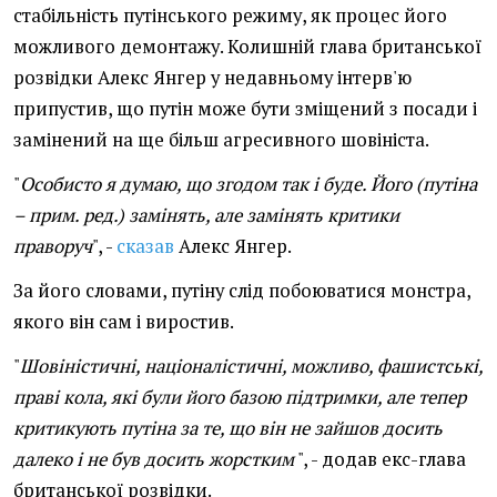
стабільність путінського режиму, як процес його
можливого демонтажу. Колишній глава британської
розвідки Алекс Янгер у недавньому інтерв'ю
припустив, що путін може бути зміщений з посади і
замінений на ще більш агресивного шовініста.
"
Особисто я думаю, що згодом так і буде. Його (путіна
– прим. ред.) замінять, але замінять критики
праворуч
", -
сказав
Алекс Янгер.
За його словами, путіну слід побоюватися монстра,
якого він сам і виростив.
"
Шовіністичні, націоналістичні, можливо, фашистські,
праві кола, які були його базою підтримки, але тепер
критикують путіна за те, що він не зайшов досить
далеко і не був досить жорстким
", - додав екс-глава
британської розвідки.