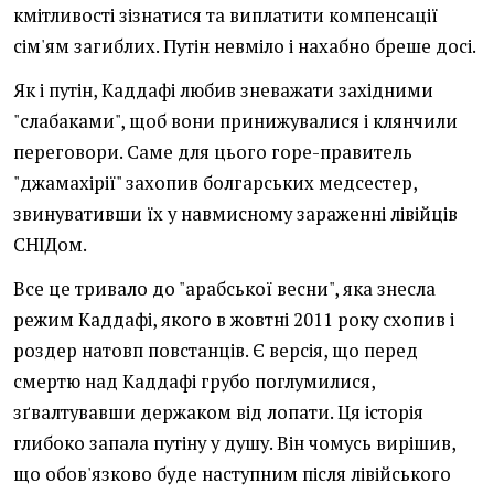
кмітливості зізнатися та виплатити компенсації
сім'ям загиблих. Путін невміло і нахабно бреше досі.
Як і путін, Каддафі любив зневажати західними
"слабаками", щоб вони принижувалися і клянчили
переговори. Саме для цього горе-правитель
"джамахірії" захопив болгарських медсестер,
звинувативши їх у навмисному зараженні лівійців
СНІДом.
Все це тривало до "арабської весни", яка знесла
режим Каддафі, якого в жовтні 2011 року схопив і
роздер натовп повстанців. Є версія, що перед
смертю над Каддафі грубо поглумилися,
зґвалтувавши держаком від лопати. Ця історія
глибоко запала путіну у душу. Він чомусь вирішив,
що обов'язково буде наступним після лівійського