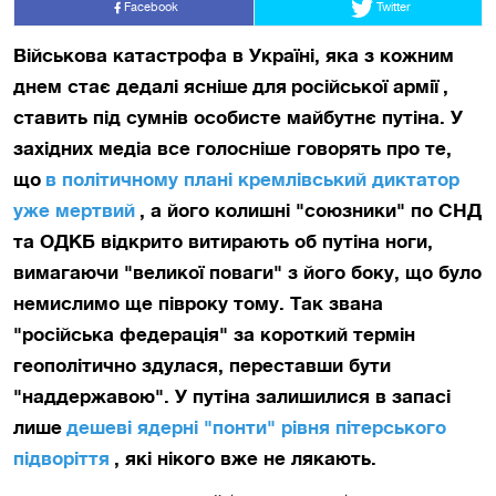
Facebook
Twitter
Військова катастрофа в Україні, яка з кожним
днем стає дедалі ясніше
для
російської армії
,
ставить під сумнів особисте майбутнє путіна. У
західних медіа все голосніше говорять про те,
що
в політичному плані кремлівський диктатор
уже мертвий
, а його колишні "союзники" по СНД
та ОДКБ відкрито витирають об путіна ноги,
вимагаючи "великої поваги" з його боку, що було
немислимо ще півроку тому. Так звана
"російська федерація" за короткий термін
геополітично здулася, переставши бути
"наддержавою". У путіна залишилися в запасі
лише
дешеві ядерні "понти" рівня пітерського
підворіття
, які нікого вже не лякають.