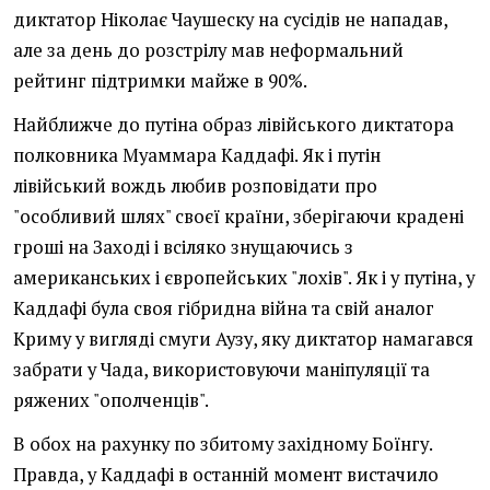
диктатор Ніколає Чаушеску на сусідів не нападав,
але за день до розстрілу мав неформальний
рейтинг підтримки майже в 90%.
Найближче до путіна образ лівійського диктатора
полковника Муаммара Каддафі. Як і путін
лівійський вождь любив розповідати про
"особливий шлях" своєї країни, зберігаючи крадені
гроші на Заході і всіляко знущаючись з
американських і європейських "лохів". Як і у путіна, у
Каддафі була своя гібридна війна та свій аналог
Криму у вигляді смуги Аузу, яку диктатор намагався
забрати у Чада, використовуючи маніпуляції та
ряжених "ополченців".
В обох на рахунку по збитому західному Боїнгу.
Правда, у Каддафі в останній момент вистачило