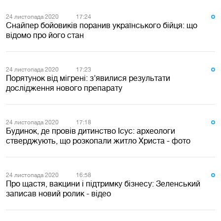
24 листопада 2020
17:24
Снайпер бойовиків поранив українського бійця: що
відомо про його стан
24 листопада 2020
17:23
Порятунок від мігрені: з'явилися результати
дослідження нового препарату
24 листопада 2020
17:18
Будинок, де провів дитинство Ісус: археологи
стверджують, що розкопали житло Христа - фото
24 листопада 2020
16:58
Про щастя, вакцини і підтримку бізнесу: Зеленський
записав новий ролик - відео