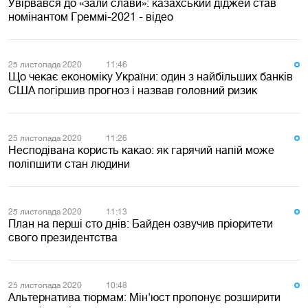
Увірвався до «зали слави»: казахський діджей став
номінантом Греммі-2021 - відео
25 листопада 2020
11:46
Що чекає економіку України: один з найбільших банків
США погіршив прогноз і назвав головний ризик
25 листопада 2020
11:26
Несподівана користь какао: як гарячий напій може
поліпшити стан людини
25 листопада 2020
11:13
План на перші сто днів: Байден озвучив пріоритети
свого президентства
25 листопада 2020
10:48
Альтернатива тюрмам: Мін'юст пропонує розширити