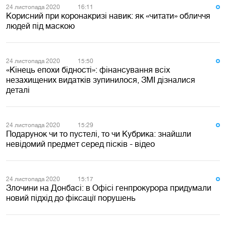
24 листопада 2020
16:11
Корисний при коронакризі навик: як «читати» обличчя
людей під маскою
24 листопада 2020
15:50
«Кінець епохи бідності»: фінансування всіх
незахищених видатків зупинилося, ЗМІ дізналися
деталі
24 листопада 2020
15:29
Подарунок чи то пустелі, то чи Кубрика: знайшли
невідомий предмет серед пісків - відео
24 листопада 2020
15:17
Злочини на Донбасі: в Офісі генпрокурора придумали
новий підхід до фіксації порушень