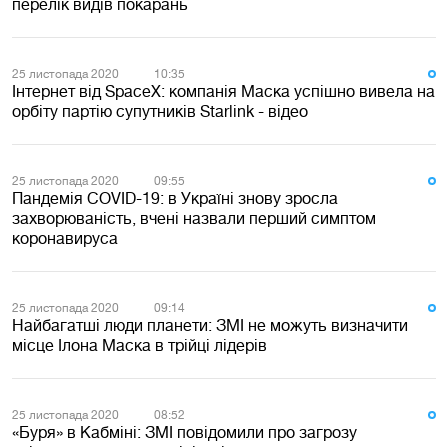
перелік видів покарань
25 листопада 2020
10:35
Інтернет від SpaceX: компанія Маска успішно вивела на
орбіту партію супутників Starlink - відео
25 листопада 2020
09:55
Пандемія COVID-19: в Україні знову зросла
захворюваність, вчені назвали перший симптом
коронавируса
25 листопада 2020
09:14
Найбагатші люди планети: ЗМІ не можуть визначити
місце Ілона Маска в трійці лідерів
25 листопада 2020
08:52
«Буря» в Кабміні: ЗМІ повідомили про загрозу