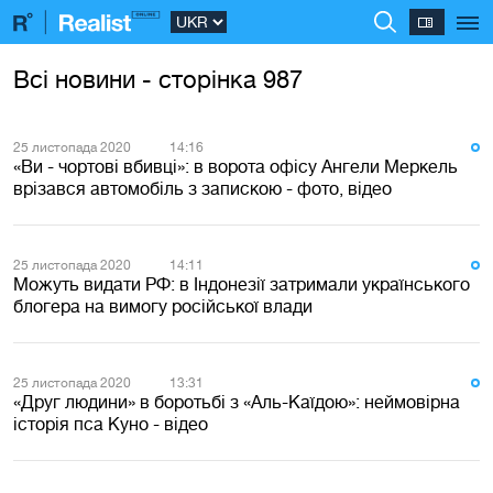
Всі новини - сторінка 987
25 листопада 2020
14:16
«Ви - чортові вбивці»: в ворота офісу Ангели Меркель
врізався автомобіль з запискою - фото, відео
25 листопада 2020
14:11
Можуть видати РФ: в Індонезії затримали українського
блогера на вимогу російської влади
25 листопада 2020
13:31
«Друг людини» в боротьбі з «Аль-Каїдою»: неймовірна
історія пса Куно - відео