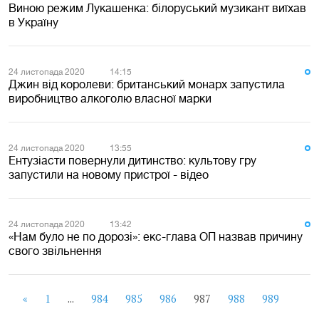
Виною режим Лукашенка: білоруський музикант виїхав
в Україну
24 листопада 2020
14:15
Джин від королеви: британський монарх запустила
виробництво алкоголю власної марки
24 листопада 2020
13:55
Ентузіасти повернули дитинство: культову гру
запустили на новому пристрої - відео
24 листопада 2020
13:42
«Нам було не по дорозі»: екс-глава ОП назвав причину
свого звільнення
«
1
...
984
985
986
987
988
989