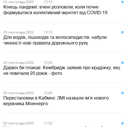
25 листопада 2020
13:15
Кінець пандемії: вчені розповіли, коли почне
формуватися колективний імунітет від COVID-19
25 листопада 2020
13:12
Для водіїв, пішоходів та велосипедистів: набули
чинності нові правила дорожнього руху
25 листопада 2020
12:50
Дарвін би плакав: Кембридж заявив про крадіжку, яку
не помічали 20 років - фото
25 листопада 2020
12:04
Перестановки в Кабміні: ЗМІ назвали ім'я нового
керівника Міненерго
25 листопада 2020
11:53