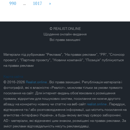
990
...
1017
»
© REALIST.ONLINE
Щоденне онлайн-видання
Всі права захищені
Матеріали під рубриками "Реклама", "На правах реклами", "PR", "Спонсор
проекту", "Партнер проекту", "Новини компаній", "Позиція" публікуються
на правах реклами
Карта сайта
© 2016-2026
Realist.online
. Всі права захищені. Републікація матеріалів і
фотографій, які є власністю «Реаліст», можлива тільки за умови прямого
посилання на сайт. Для інтернет-видань обов'язковим є розміщення
прямим, відкритим для пошукових систем, посилання не нижче другого
абзацу на конкретну новину чи статтю на веб-сайт
realist.online
. Передрук,
відтворення та / або розповсюдження інформації, що містить посилання на
агентства «Інтерфакс-Україна», в будь-якому вигляді суворо заборонені.
AD - матеріали, які відзначені цим знаком, розміщені на правах реклами. За
зміст реклами відповідальність несуть рекламодавці.