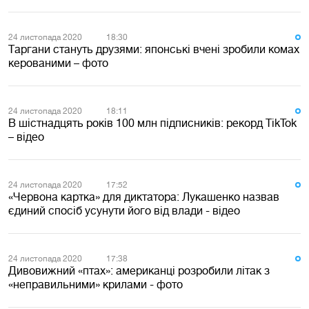
24 листопада 2020
18:30
Таргани стануть друзями: японські вчені зробили комах
керованими – фото
24 листопада 2020
18:11
В шістнадцять років 100 млн підписників: рекорд TikTok
– відео
24 листопада 2020
17:52
«Червона картка» для диктатора: Лукашенко назвав
єдиний спосіб усунути його від влади - відео
24 листопада 2020
17:38
Дивовижний «птах»: американці розробили літак з
«неправильними» крилами - фото