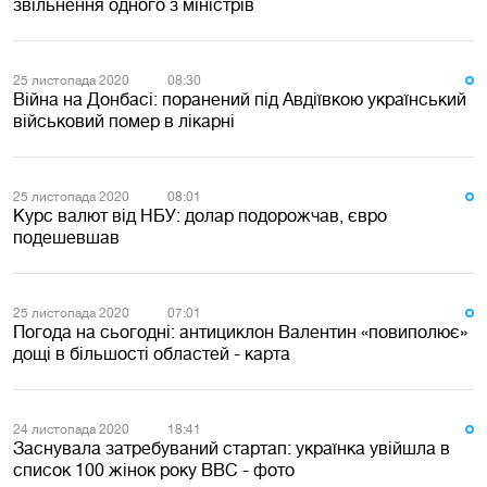
звільнення одного з міністрів
25 листопада 2020
08:30
Війна на Донбасі: поранений під Авдіївкою український
військовий помер в лікарні
25 листопада 2020
08:01
Курс валют від НБУ: долар подорожчав, євро
подешевшав
25 листопада 2020
07:01
Погода на сьогодні: антициклон Валентин «повиполює»
дощі в більшості областей - карта
24 листопада 2020
18:41
Заснувала затребуваний стартап: українка увійшла в
список 100 жінок року BBC - фото