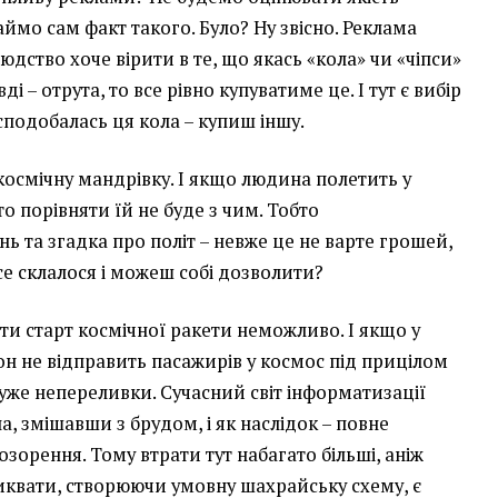
аймо сам факт такого. Було? Ну звісно. Реклама
людство хоче вірити в те, що якась «кола» чи «чіпси»
ді – отрута, то все рівно купуватиме це. І тут є вибір
сподобалась ця кола – купиш іншу.
осмічну мандрівку. І якщо людина полетить у
о порівняти їй не буде з чим. Тобто
ь та згадка про політ – невже це не варте грошей,
се склалося і можеш собі дозволити?
ати старт космічної ракети неможливо. І якщо у
н не відправить пасажирів у космос під прицілом
уже непереливки. Сучасний світ інформатизації
, змішавши з брудом, і як наслідок – повне
зорення. Тому втрати тут набагато більші, аніж
иквати, створюючи умовну шахрайську схему, є