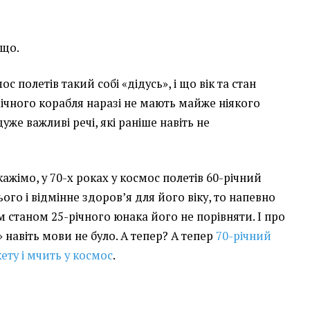
ещо.
с полетів такий собі «дідусь», і що вік та стан
ічного корабля наразі не мають майже ніякого
уже важливі речі, які раніше навіть не
ажімо, у 70-х роках у космос полетів 60-річний
ього і відмінне здоров’я для його віку, то напевно
м станом 25-річного юнака його не порівняти. І про
» навіть мови не було. А тепер? А тепер
70-річний
кету і мчить у космос
.