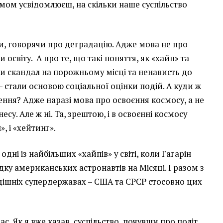
умом усвідомлюєш, на скільки наше суспільство
ти, говорячи про деградацію. Адже мова не про
 освіту. А про те, що такі поняття, як «хайп» та
и скандал на порожньому місці та ненависть до
- стали основою соціальної оцінки подій. А куди ж
ння? Адже наразі мова про освоєння космосу, а не
есу. Але ж ні. Та, зрештою, і в освоєнні космосу
, і «хейтинг».
дні із найбільших «хайпів» у світі, коли Гагарін
дку американських астронавтів на Місяці. І разом з
дішніх супердержавах – США та СРСР стосовно цих
с. Як я вже казав, суспільство, почувши про політ