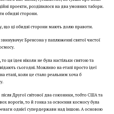
ійні проекти, розділилося на два умовних табори.
ти обидві сторони.
у, що ці обидві сторони мають долю правоти.
о звинувачує Бренсона у паплюженні святої чистої
осмосу.
то ця ідея ніколи не була настільки святою та
відають сьогодні. Можливо на етапі просто ідеї
 на етапі, коли це стало реальним хоча б
у.
 після Другої світової два союзники, тобто США та
ох ворогів, то й гонка за освоєння космосу була
реваги однієї супердержави над іншою. А основою