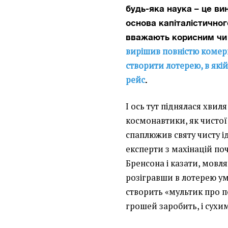
будь-яка наука – це в
основа капіталістичног
вважають корисним чи 
вирішив повністю комерц
створити лотерею, в які
рейс
.
І ось тут піднялася хвил
космонавтики, як чистої
спаплюжив святу чисту і
експерти з махінацій по
Бренсона і казати, мовл
розігравши в лотерею умо
створить «мультик про п
грошей заробить, і сухи