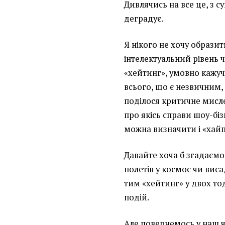
Дивлячись на все це, з с
деградує.
Я нікого не хочу образи
інтелектуальний рівень чи
«хейтинг», умовно кажуч
всього, що є незвичним, 
поділося критичне мисле
про якісь справи шоу-бізн
можна визначити і «хайп»
Давайте хоча б згадаємо о
полетів у космос чи виса
тим «хейтинг» у двох то
подій.
Але повернемось у наш ча