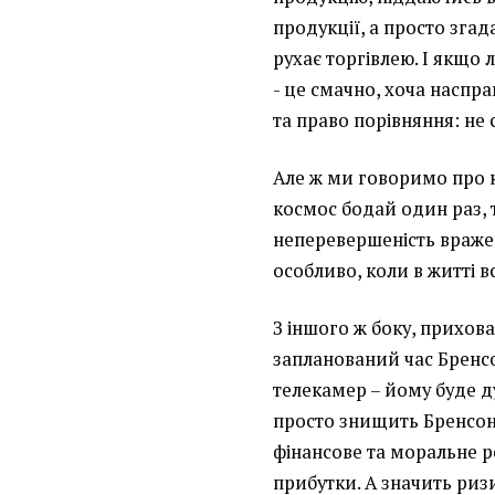
продукції, а просто згад
рухає торгівлею. І якщо 
- це смачно, хоча насправ
та право порівняння: не 
Але ж ми говоримо про к
космос бодай один раз, т
неперевершеність вражен
особливо, коли в житті в
З іншого ж боку, прихов
запланований час Бренсо
телекамер – йому буде д
просто знищить Бренсона
фінансове та моральне ро
прибутки. А значить риз