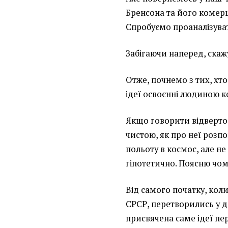
Бренсона та його комерц
Спробуємо проаналізува
Забігаючи наперед, скаж
Отже, почнемо з тих, хт
ідеї освоєнні людиною к
Якщо говорити відверто, 
чистою, як про неї розпо
польоту в космос, але не
гіпотетично. Поясню чом
Від самого початку, коли
СРСР, перетворились у дв
присвячена саме ідеї пе