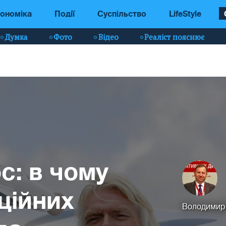
ономіка
Події
Суспільство
LifeStyle
Думка
Фото
Відео
Реаліст пояснює
с: в чому
ційних
Володимир