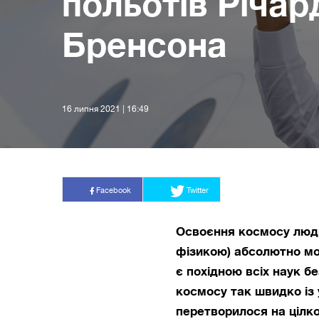
польотів Річар
Бренсона
16 липня 2021 | 16:49
Facebook
Twitter
Освоєння космосу людин
фізикою) абсолютно мо
є похідною всіх наук 
космосу так швидко із
перетворилося на цілко