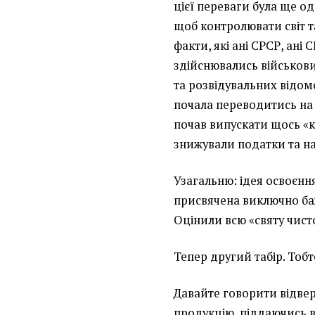
цієї переваги була ще од
щоб контролювати світ т
факти, які ані СРСР, ан
здійснювались військов
та розвідувальних відом
почала переводитись на 
почав випускати щось «к
знижували податки та над
Узагальню: ідея освоєння
присвячена виключно баж
Оцінили всю «святу чист
Тепер другий табір. Тобт
Давайте говорити відверт
продукцію, піддаючись 