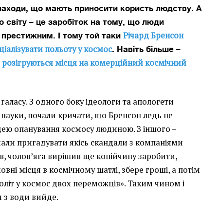
инаходи, що мають приносити користь людству. А
о світу – це заробіток на тому, що люди
Річард Бренсон
престижним. І тому той таки
іалізувати польоту у космос
.
Навіть більше –
й розігруються місця на комерційний космічний
я галасу. З одного боку ідеологи та апологети
 науки, почали кричати, що Бренсон ледь не
дею опанування космосу людиною. З іншого –
чали пригадувати якісь скандали з компаніями
яв, чолов’яга вирішив ще копійчину заробити,
вні місця в космічному шатлі, збере гроші, а потім
оліт у космос двох переможців». Таким чином і
м з води вийде.