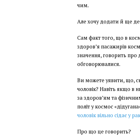
чим.
Але хочу додати й ще д
Сам факт того, що в космо
здоров’я пасажирів косм
значення, говорить про д
обговорювалися.
Ви можете уявити, що, ск
чоловік? Навіть якщо в н
за здоров’ям та фізични
політ у космос «дідугана
чоловік вільно сідає у ра
Про що це говорить?