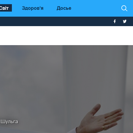
Світ
Здоров'я
Досье
 Шульга