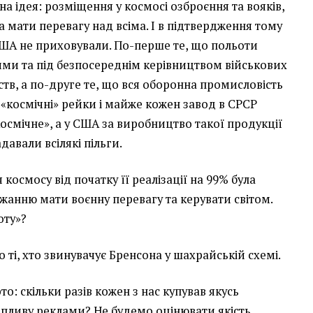
на ідея: розміщення у космосі озброєння та вояків,
а мати перевагу над всіма. І в підтвердження тому
і США не приховували. По-перше те, що польоти
ими та під безпосереднім керівництвом військових
ств, а по-друге те, що вся оборонна промисловість
«космічні» рейки і майже кожен завод в СРСР
осмічне», а у США за виробництво такої продукції
авали всілякі пільги.
 космосу від початку її реалізації на 99% була
анню мати воєнну перевагу та керувати світом.
оту»?
о ті, хто звинувачує Бренсона у шахрайській схемі.
о: скільки разів кожен з нас купував якусь
впливу реклами? Не будемо оцінювати якість