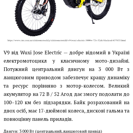
V9 від Wuxi Jose Electric — добре відомий в Україні
електромотоцикл у класичному мото-дизайні.
Потужний центральний двигун на 3 000 Вт з
ланцюговим приводом забезпечує кращу динаміку
та ресурс порівняно з мотор-колесом. Великий
акумулятор на 72 В / 52 Агод дає змогу подолати до
100–120 км без підзарядки. Байк розрахований на
двох осіб, має 17-дюймові колеса, дискові гальма та
повноцінну панель приладів.
Двигун: 3 000 Вт (центральний, ланцюговий привід)