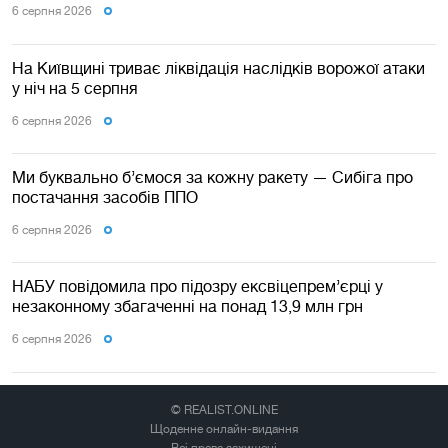
6 серпня 2026
На Київщині триває ліквідація наслідків ворожої атаки
у ніч на 5 серпня
6 серпня 2026
Ми буквально б’ємося за кожну ракету — Сибіга про
постачання засобів ППО
6 серпня 2026
НАБУ повідомила про підозру ексвіцепрем’єрці у
незаконному збагаченні на понад 13,9 млн грн
6 серпня 2026
© REALIST.ONLINE
Щоденне онлайн-видання
Всі права захищені