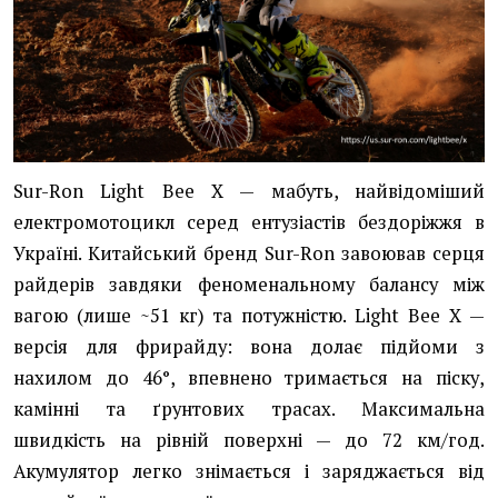
Sur-Ron Light Bee X — мабуть, найвідоміший
електромотоцикл серед ентузіастів бездоріжжя в
Україні. Китайський бренд Sur-Ron завоював серця
райдерів завдяки феноменальному балансу між
вагою (лише ~51 кг) та потужністю. Light Bee X —
версія для фрирайду: вона долає підйоми з
нахилом до 46°, впевнено тримається на піску,
камінні та ґрунтових трасах. Максимальна
швидкість на рівній поверхні — до 72 км/год.
Акумулятор легко знімається і заряджається від