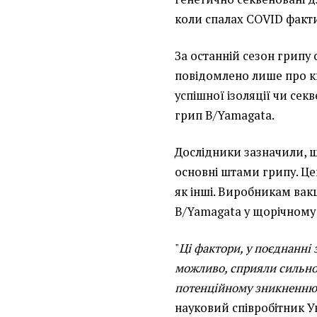
коли спалах COVID факти
За останній сезон грипу
повідомлено лише про кы
успішної ізоляції чи сек
грип B/Yamagata.
Дослідники зазначили, щ
основні штами грипу. Це
як інші. Виробникам ва
B/Yamagata у щорічному 
"
Ці фактори, у поєднанні
можливо, сприяли сильно
потенційному зникненню ц
науковий співробітник У