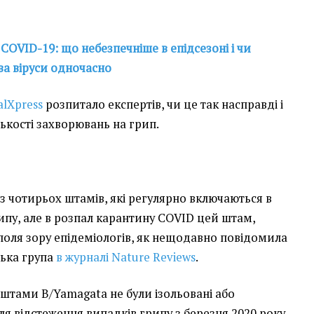
 COVID-19: що небезпечніше в епідсезоні і чи
ва віруси одночасно
lХpress
розпитало експертів, чи це так насправді і
ькості захворювань на грип.
із чотирьох штамів, які регулярно включаються в
ипу, але в розпал карантину COVID цей штам,
 поля зору епідеміологів, як нещодавно повідомила
цька група
в журналі Nature Reviews
.
штами B/Yamagata не були ізольовані або
ля відстеження випадків грипу з березня 2020 року,