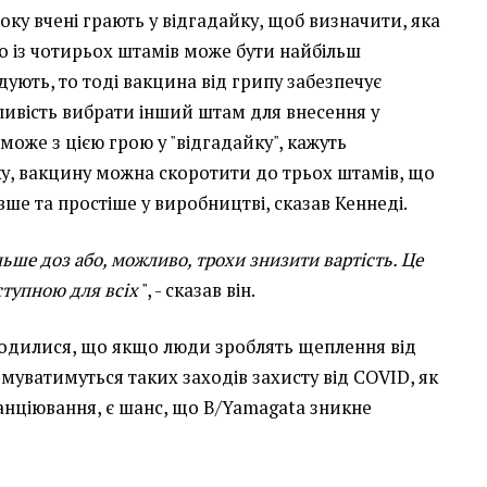
оку вчені грають у відгадайку, щоб визначити, яка
о із чотирьох штамів може бути найбільш
ують, то тоді вакцина від грипу забезпечує
ивість вибрати інший штам для внесення у
може з цією грою у "відгадайку", кажуть
ку, вакцину можна скоротити до трьох штамів, що
е та простіше у виробництві, сказав Кеннеді.
ьше доз або, можливо, трохи знизити вартість. Це
ступною для всіх
", - сказав він.
одилися, що якщо люди зроблять щеплення від
имуватимуться таких заходів захисту від COVID, як
анціювання, є шанс, що B/Yamagata зникне