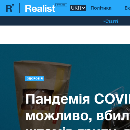
Політика
Ек
Статті
ЗДОРОВ'Я
Пандемія COVI
можливо, вбил