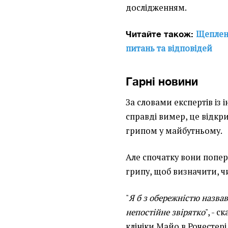
дослідженням.
Щепленн
Читайте також:
питань та відповідей
Гарні новини
За словами експертів із
справді вимер, це відкр
грипом у майбутньому.
Але спочатку вони попер
грипу, щоб визначити, ч
"
Я б з обережністю назва
непостійне звірятко
", - 
клініки Майо в Рочестері