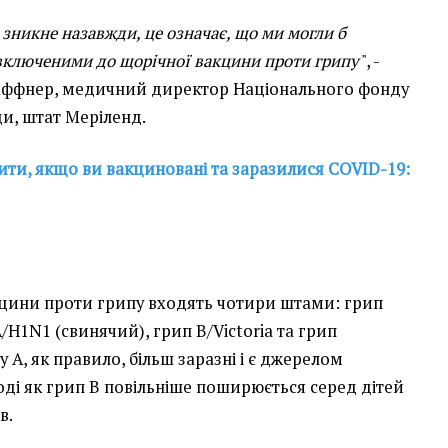
зникне назавжди, це означає, що ми могли б
включеними до щорічної вакцини проти грипу
", -
аффнер, медичний директор Національного фонду
и, штат Меріленд.
ти, якщо ви вакциновані та заразилися COVID-19:
"
кцини проти грипу входять чотири штами: грип
/H1N1 (свинячий), грип B/Victoria та грип
 A, як правило, більш заразні і є джерелом
оді як грип B повільніше поширюється серед дітей
в.