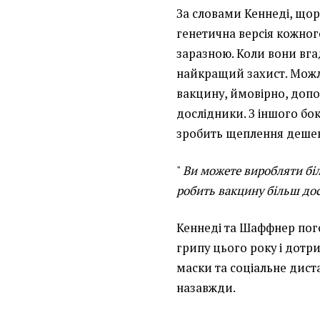
За словами Кеннеді, щор
генетична версія кожног
заразною. Коли вони вгад
найкращий захист. Можл
вакцину, ймовірно, допо
дослідники. З іншого бо
зробить щеплення дешевш
"
Ви можете виробляти біл
робить вакцину більш до
Кеннеді та Шаффнер пог
грипу цього року і дотр
маски та соціальне дист
назавжди.