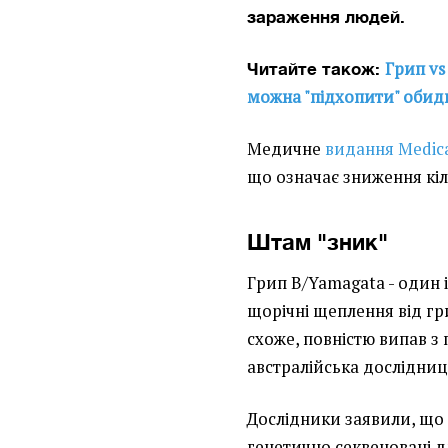
зараження людей.
Грип vs
Читайте також:
можна "підхопити" обид
Медичне
видання Мedica
що означає зниження кіл
Штам "зник"
Грип B/Yamagata - один 
щорічні щеплення від гр
схоже, повністю випав з
австралійська дослідни
Дослідники заявили, що 
генетично секвеновані д