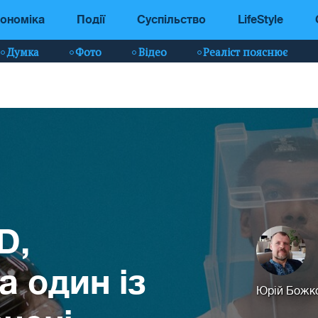
ономіка
Події
Суспільство
LifeStyle
Думка
Фото
Відео
Реаліст пояснює
D,
а один із
Юрій Божк