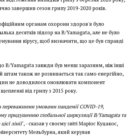
чно завершив сезон грипу 2019-2020 років.
 офіційним органам охорони здоров'я було
лька десятків підозр на B/Yamagata, але не було
венування вірусу, щоб визначити, що це був справді
о B/Yamagata завжди був менш заразним, ніж інші
й штам також не розвивається так само енергійно,
кцин не доводилося оновлювати компонент
щепленні від грипу з 2015 року.
 з переважними умовами пандемії COVID-19,
му придушенню глобальної циркуляції B/Yamagata та
ієї лінії
", - сказав у своєму звіті Маріос Куцакос,
ніверситету Мельбурна, який керував