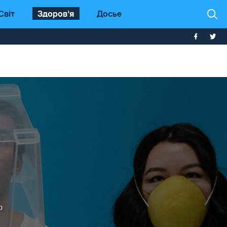
Світ
Здоров'я
Досье
о