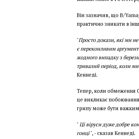
Він зазначив, що B/Yamag
практично зникати в інші
"
Просто докази, які ми не
є переконливим аргументо
жодного випадку з березня
тривалий період, коли ми
Кеннеді.
Тепер, коли обмеження C
це викликає побоювання
грипу може бути важким
"
Ці віруси дуже добре ко
гонці
", - сказав Кеннеді.