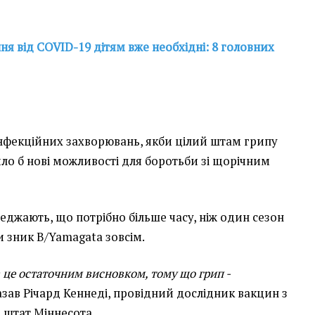
я від COVID-19 дітям вже необхідні: 8 головних
 інфекційних захворювань, якби цілий штам грипу
ило б нові можливості для боротьби зі щорічним
еджають, що потрібно більше часу, ніж один сезон
и зник B/Yamagata зовсім.
в це остаточним висновком, тому що грип -
сказав Річард Кеннеді, провідний дослідник вакцин з
, штат Міннесота.