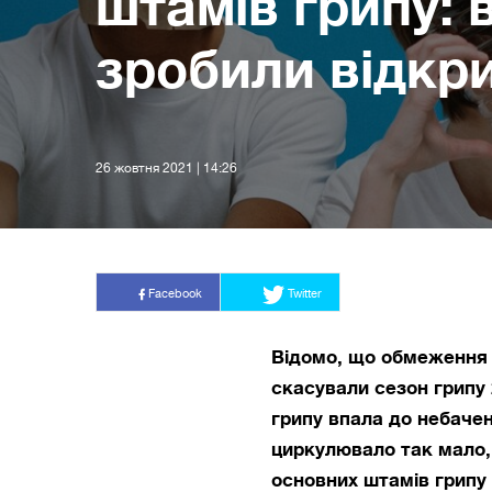
штамів грипу: 
зробили відкр
26 жовтня 2021 | 14:26
Facebook
Twitter
Відомо, що обмеження 
скасували сезон грипу 2
грипу впала до небачен
циркулювало так мало, 
основних штамів грипу 