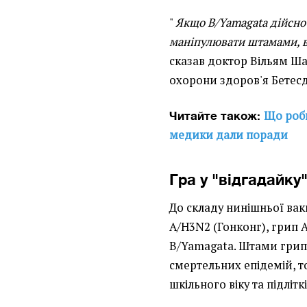
"
Якщо B/Yamagata дійсно 
маніпулювати штамами, 
сказав доктор Вільям Ш
охорони здоров'я Бетесд
Що роби
Читайте також:
медики дали поради
Гра у "відгадайку
До складу нинішньої ва
A/H3N2 (Гонконг), грип A
B/Yamagata. Штами грипу
смертельних епідемій, т
шкільного віку та підліткі