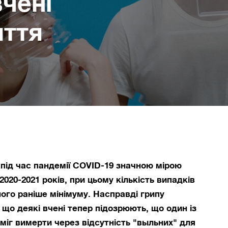
вчені
иття
під час пандемії COVID-19 значною мірою
020-2021 років, при цьому кількість випадків
ого раніше мінімуму. Насправді грипу
що деякі вчені тепер підозрюють, що один із
міг вимерти через відсутність "выльних" для