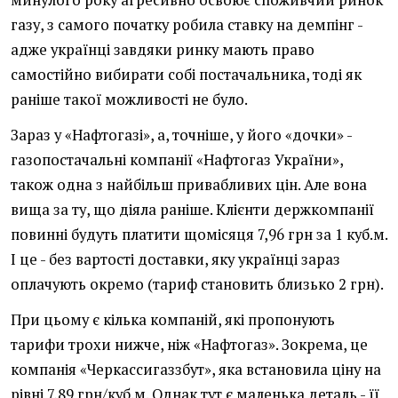
минулого року агресивно освоює споживчий ринок
газу, з самого початку робила ставку на демпінг -
адже українці завдяки ринку мають право
самостійно вибирати собі постачальника, тоді як
раніше такої можливості не було.
Зараз у «Нафтогазі», а, точніше, у його «дочки» -
газопостачальні компанії «Нафтогаз України»,
також одна з найбільш привабливих цін. Але вона
вища за ту, що діяла раніше. Клієнти держкомпанії
повинні будуть платити щомісяця 7,96 грн за 1 куб.м.
І це - без вартості доставки, яку українці зараз
оплачують окремо (тариф становить близько 2 грн).
При цьому є кілька компаній, які пропонують
тарифи трохи нижче, ніж «Нафтогаз». Зокрема, це
компанія «Черкассигаззбут», яка встановила ціну на
рівні 7,89 грн/куб.м. Однак тут є маленька деталь - її