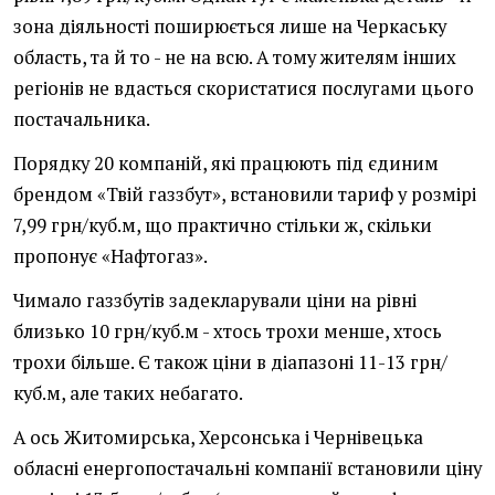
зона діяльності поширюється лише на Черкаську
область, та й то - не на всю. А тому жителям інших
регіонів не вдасться скористатися послугами цього
постачальника.
Порядку 20 компаній, які працюють під єдиним
брендом «Твій газзбут», встановили тариф у розмірі
7,99 грн/куб.м, що практично стільки ж, скільки
пропонує «Нафтогаз».
Чимало газзбутів задекларували ціни на рівні
близько 10 грн/куб.м - хтось трохи менше, хтось
трохи більше. Є також ціни в діапазоні 11-13 грн/
куб.м, але таких небагато.
А ось Житомирська, Херсонська і Чернівецька
обласні енергопостачальні компанії встановили ціну