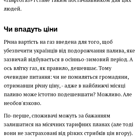
«Нафтогаз» і стане таким постачальником для цих
людей.
Чи впадуть ціни
Річна вартість на газ введена для того, щоб
убезпечити українців від подорожчання палива, яке
зазвичай відбувається в осінньо-зимовий період. А
ось влітку газ, як правило, дешевшає. Тому
очевидне питання: чи не помиляться громадяни,
отримавши річну ціну, - адже в найближчі місяці
паливо може істотно подешевшати? Можливо. Але
необов'язково.
По-перше, споживачі можуть за бажанням
залишатися на місячних тарифних планах (але тоді
вони не застраховані від різких стрибків цін вгору).