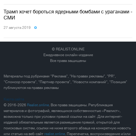
Трамп хочет бороться ядерными бомбами с ураганами -
СМИ
27 августа 2019
© REALIST.ONLINE
Ежедневное онлайн-издание
Все права защищены
Материалы под рубриками "Реклама", "На правах рекламы", "PR",
"Спонсор проекта", "Партнер проекта", "Новости компаний", "Позиция"
публикуются на правах рекламы
Карта сайта
© 2016-2026
Realist.online
. Все права защищены. Републикация
материалов и фотографий, являющихся собственностью «Реалист»,
возможна только при условии прямой ссылки на сайт. Для интернет-
изданий обязательным является размещение прямой, открытой для
поисковых систем, ссылки не ниже второго абзаца на конкретную новость
или статью на веб-сайт
realist.online
. Перепечатка, воспроизведение и/или