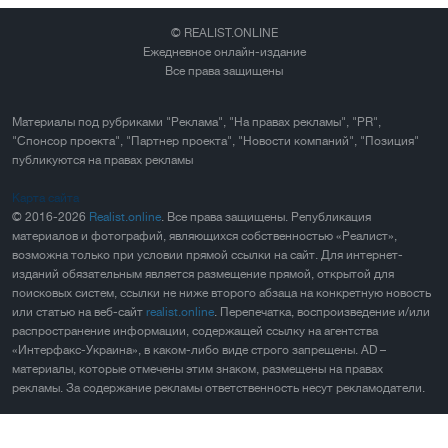
© REALIST.ONLINE
Ежедневное онлайн-издание
Все права защищены
Материалы под рубриками "Реклама", "На правах рекламы", "PR",
"Спонсор проекта", "Партнер проекта", "Новости компаний", "Позиция"
публикуются на правах рекламы
Карта сайта
© 2016-2026
Realist.online
. Все права защищены. Републикация
материалов и фотографий, являющихся собственностью «Реалист»,
возможна только при условии прямой ссылки на сайт. Для интернет-
изданий обязательным является размещение прямой, открытой для
поисковых систем, ссылки не ниже второго абзаца на конкретную новость
или статью на веб-сайт
realist.online
. Перепечатка, воспроизведение и/или
распространение информации, содержащей ссылку на агентства
«Интерфакс-Украина», в каком-либо виде строго запрещены. AD –
материалы, которые отмечены этим знаком, размещены на правах
рекламы. За содержание рекламы ответственность несут рекламодатели.