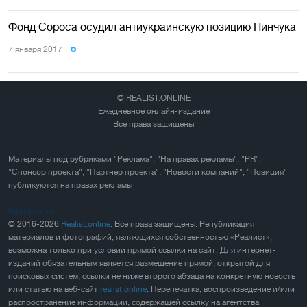
Фонд Сороса осудил антиукраинскую позицию Пинчука
7 января 2017
© REALIST.ONLINE
Ежедневное онлайн-издание
Все права защищены
Материалы под рубриками "Реклама", "На правах рекламы", "PR",
"Спонсор проекта", "Партнер проекта", "Новости компаний", "Позиция"
публикуются на правах рекламы
Карта сайта
© 2016-2026
Realist.online
. Все права защищены. Републикация
материалов и фотографий, являющихся собственностью «Реалист»,
возможна только при условии прямой ссылки на сайт. Для интернет-
изданий обязательным является размещение прямой, открытой для
поисковых систем, ссылки не ниже второго абзаца на конкретную новость
или статью на веб-сайт
realist.online
. Перепечатка, воспроизведение и/или
распространение информации, содержащей ссылку на агентства