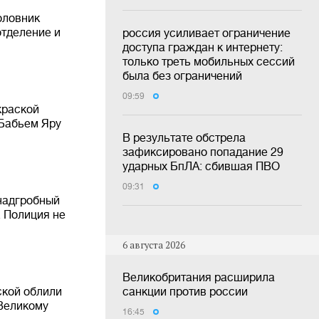
оловник
отделение и
россия усиливает ограничение
доступа граждан к интернету:
только треть мобильных сессий
была без ограничений
09:59
краской
 Бабьем Яру
В результате обстрела
зафиксировано попадание 29
ударных БпЛА: сбившая ПВО
09:31
надгробный
 Полиция не
6 августа 2026
Великобритания расширила
ской облили
санкции против россии
Великому
16:45