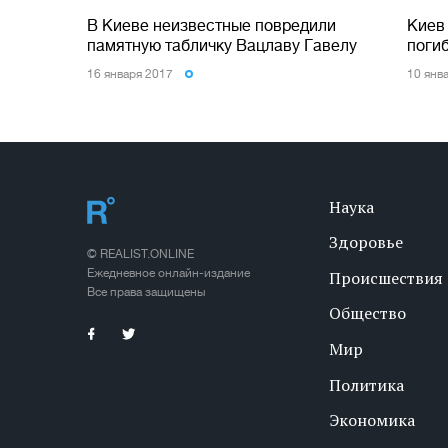
В Киеве неизвестные повредили
Киев
памятную табличку Вацлаву Гавелу
поги
16 января 2017
10 янв
Наука
Здоровье
© REALIST.ONLINE
Ежедневное онлайн-издание
Происшествия
Все права защищены
Общество
Мир
Политика
Экономика