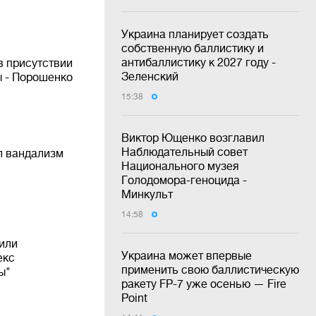
Украина планирует создать
собственную баллистику и
антибаллистику к 2027 году -
в присутствии
Зеленский
 - Порошенко
15:38
Виктор Ющенко возглавил
Наблюдательный совет
л вандализм
Национального музея
Голодомора-геноцида -
Минкульт
14:58
или
Украина может впервые
екс
применить свою баллистическую
ы"
ракету FP-7 уже осенью — Fire
Point