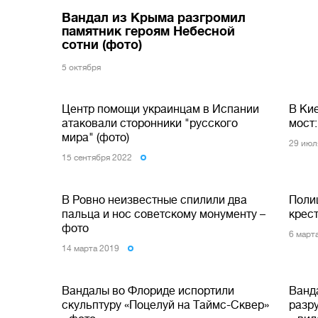
Вандал из Крыма разгромил
памятник героям Небесной
сотни (фото)
5 октября
Центр помощи украинцам в Испании
В Ки
атаковали сторонники "русского
мост
мира" (фото)
29 июл
15 сентября 2022
В Ровно неизвестные спилили два
Поли
пальца и нос советскому монументу –
крес
фото
6 март
14 марта 2019
Вандалы во Флориде испортили
Ванд
скульптуру «Поцелуй на Таймс-Сквер»
разр