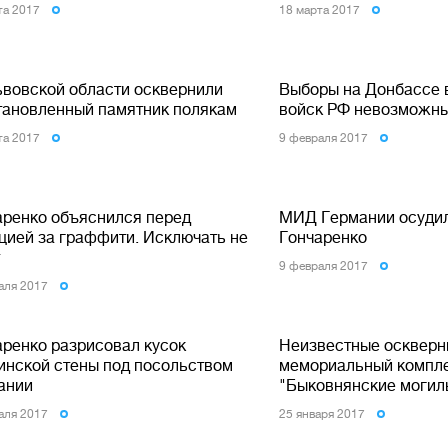
та 2017
18 марта 2017
ьвовской области осквернили
Выборы на Донбассе 
тановленный памятник полякам
войск РФ невозможны
та 2017
9 февраля 2017
аренко объяснился перед
МИД Германии осуди
цией за граффити. Исключать не
Гончаренко
т
9 февраля 2017
аля 2017
аренко разрисовал кусок
Неизвестные оскверн
инской стены под посольством
мемориальный компл
ании
"Быковнянские могил
аля 2017
25 января 2017