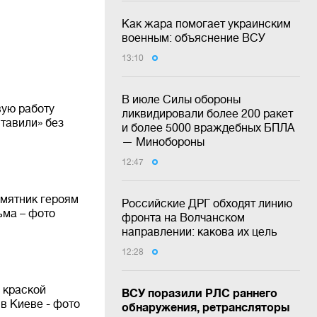
Как жара помогает украинским
военным: объяснение ВСУ
13:10
В июле Силы обороны
вую работу
ликвидировали более 200 ракет
тавили» без
и более 5000 враждебных БПЛА
— Минобороны
12:47
амятник героям
Российские ДРГ обходят линию
ьма – фото
фронта на Волчанском
направлении: какова их цель
12:28
 краской
ВСУ поразили РЛС раннего
в Киеве - фото
обнаружения, ретрансляторы