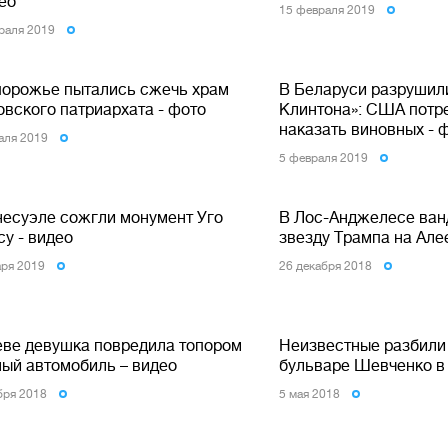
ео
15 февраля 2019
раля 2019
порожье пытались сжечь храм
В Беларуси разрушил
овского патриархата - фото
Клинтона»: США потр
наказать виновных - 
аля 2019
5 февраля 2019
несуэле сожгли монумент Уго
В Лос-Анджелесе ван
у - видео
звезду Трампа на Але
аря 2019
26 декабря 2018
еве девушка повредила топором
Неизвестные разбили
ный автомобиль – видео
бульваре Шевченко в
бря 2018
5 мая 2018