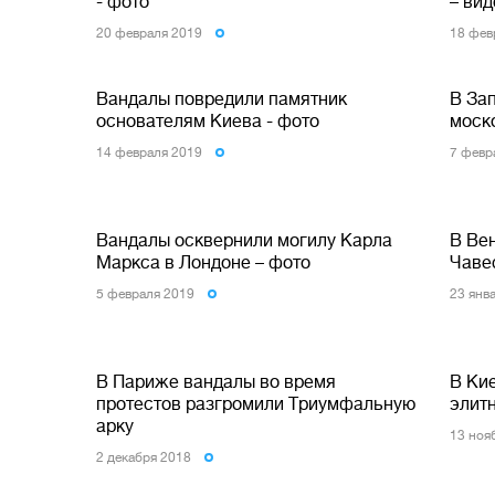
- фото
– вид
20 февраля 2019
18 фев
Вандалы повредили памятник
В За
основателям Киева - фото
моск
14 февраля 2019
7 февр
Вандалы осквернили могилу Карла
В Ве
Маркса в Лондоне – фото
Чавес
5 февраля 2019
23 янв
В Париже вандалы во время
В Ки
протестов разгромили Триумфальную
элит
арку
13 ноя
2 декабря 2018