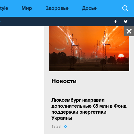
tyle
Мир
Здоровье
Досье
т
Новости
Люксембург направил
дополнительные €8 млн в Фонд
поддержки энергетики
Украины
13:23