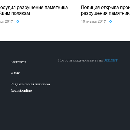
 осудил разрушение памятника
Полиция открыла прои
бшим полякам
разрушения памятник
аря 2017
10 января 2017
Новости каждую минуту на
UKR.NET
Контакты
О нас
Редакционная политика
Realist.online