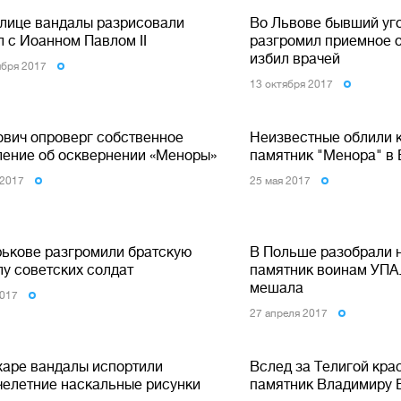
олице вандалы разрисовали
Во Львове бывший уг
л с Иоанном Павлом ІІ
разгромил приемное 
избил врачей
ября 2017
13 октября 2017
ович опроверг собственное
Неизвестные облили 
ление об осквернении «Меноры»
памятник "Менора" в
 2017
25 мая 2017
рькове разгромили братскую
В Польше разобрали 
лу советских солдат
памятник воинам УПА.
мешала
2017
27 апреля 2017
харе вандалы испортили
Вслед за Телигой кра
челетние наскальные рисунки
памятник Владимиру 