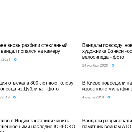
еве вновь разбили стеклянный
Вандалы повсюду: но
: вандал попался на камеру
художника Бэнкси «ос
велосипеда - фото
я 2021
24 ноября 2020
ция отыскала 800-летнюю голову
В Киеве повредили п
тоносца из Дублина – фото
известного мультфил
а 2019
4 марта 2019
алов в Индии заставили чинить
Вандалы разрисовали
ушенное ними наследие ЮНЕСКО
памятник воинам АТО 