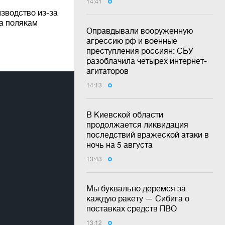
14:41
зводство из-за
а полякам
Оправдывали вооруженную
агрессию рф и военные
преступления россиян: СБУ
разоблачила четырех интернет-
агитаторов
14:13
В Киевской области
продолжается ликвидация
последствий вражеской атаки в
ночь на 5 августа
13:43
Мы буквально деремся за
каждую ракету — Сибига о
поставках средств ПВО
13:12