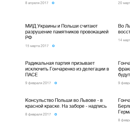
8 апреля 2017
20 мар
МИД Украины и Польши считают
Во Л
разрушение памятников провокацией
восс
РФ
14 мар
15 марта 2017
Радикальная партия призывает
Гонч
исключить Гончаренко из делегации в
фрак
ПАСЕ
буду
9 февраля 2017
9 февр
Консульство Польши во Львове - в
Гонч
красной краске. На заборе - надпись
Берл
Герм
8 февраля 2017
8 февр