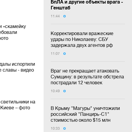
БпЛА и другие объекты врага -
Генштаб
11:44
и «скамейку
ебовали
Корректировали вражеские
фото
удары по Николаеву: СБУ
задержала двух агентов рф
11:07
далы испортили
е славы - видео
Враг не прекращает атаковать
Сумщину: в результате обстрела
пострадали 12 человек
10:49
 светильники на
 Киеве – фото
В Крыму "Магуры" уничтожили
российский "Панцирь-С1"
стоимостью около $15 млн
10:33