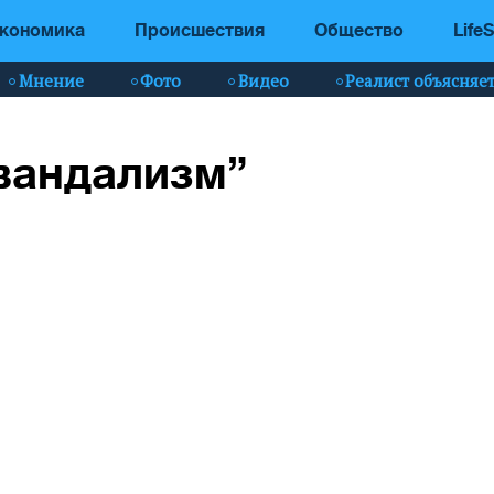
кономика
Происшествия
Общество
LifeS
Мнение
Фото
Видео
Реалист объясняе
“вандализм”