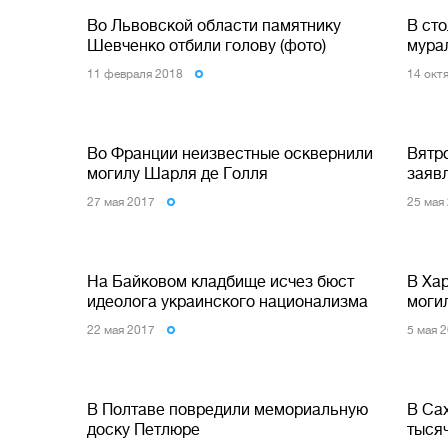
Во Львовской области памятнику
В ст
Шевченко отбили голову (фото)
мура
11 февраля 2018
14 окт
Во Франции неизвестные осквернили
Вятр
могилу Шарля де Голля
заяв
27 мая 2017
25 мая
На Байковом кладбище исчез бюст
В Ха
идеолога украинского национализма
моги
22 мая 2017
5 мая 
В Полтаве повредили мемориальную
В Са
доску Петлюре
тыся