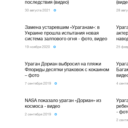
последствия (видео)
(виде
30 августа 2021
28 авг
Замена устаревшим «Ураганам»: в
Ураг
Украине прошла испытания новая
актер
система залпового огня - фото, видео
наво
19 ноября 2020
25 фев
Ураган Дориан выбросил на пляжи
Урага
Флориды десятки упаковок с кокаином
Бага
– фото
виде
7 сентября 2019
4 сент
NASA показало ураган «Дориан» из
Урага
космоса - видео
ребен
- фот
2 сентября 2019
2 сент