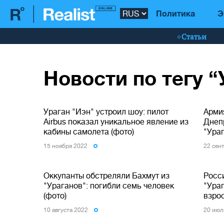
Политика
Э
Статьи
Новости по тегу “
Ураган "Иэн" устроил шоу: пилот
Арми
Airbus показал уникальное явление из
Днеп
кабины самолета (фото)
"Ураг
15 ноября 2022
22 сен
Оккупанты обстреляли Бахмут из
Росс
"Ураганов": погибли семь человек
"Ураг
(фото)
взрос
10 августа 2022
20 июл