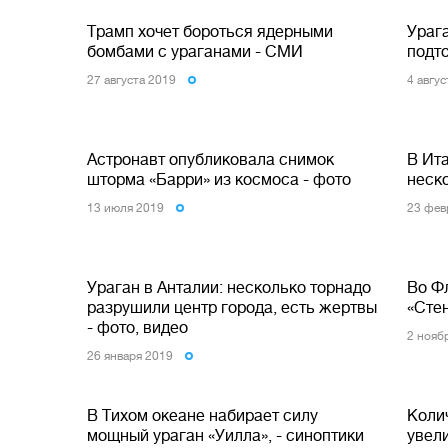
Трамп хочет бороться ядерными
Урага
бомбами с ураганами - СМИ
подто
27 августа 2019
4 авгу
Астронавт опубликовала снимок
В Ит
шторма «Барри» из космоса - фото
неск
13 июля 2019
23 фев
Ураган в Анталии: несколько торнадо
Во Ф
разрушили центр города, есть жертвы
«Стен
- фото, видео
2 нояб
26 января 2019
В Тихом океане набирает силу
Коли
мощный ураган «Уилла», - синоптики
увел