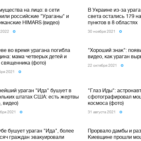
мущества на лицо: в сети
В Украине из-за урага
нили российские "Ураганы" и
света остались 179 н
иканские HIMARS (видео)
пунктов в 8 областях
 2022
30 ноября 2021
еве во время урагана погибла
"Хороший знак": появ
ина: мама четверых детей и
видео, как ураган вы
 священника (фото)
22 октября 2021
бря 2021
ейший ураган "Ида" бушует в
"Глаз Иды": астронав
ольких штатах США: есть жертвы
сфотографировал мощ
, видео)
космоса (фото)
ября 2021
31 августа 2021
бе бушует ураган "Ида", более
Прорвало дамбы и раз
ысяч граждан эвакуировали
Киевщине прошли мо