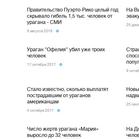
Правительство Пуэрто-Рико целый год
На В
скрывало гибель 1,5 тыс. человек от
эвак
урагана - СМИ
25 дек
9 августа 2018
Ураган "Офелия" убил уже троих
Стра
человек
спос
попу
17 октября 2017
9 октя
Стало известно, сколько выплатят
Новы
пострадавшим от ураганов
надв
американцам
25 сен
4 октября 2017
Число жертв урагана «Мария»
На Д
выросло до 32 человек
челов