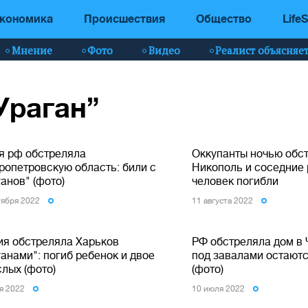
кономика
Происшествия
Общество
LifeS
Мнение
Фото
Видео
Реалист объясняе
Ураган”
я рф обстреляла
Оккупанты ночью обс
ропетровскую область: били с
Никополь и соседние 
анов" (фото)
человек погибли
тября 2022
11 августа 2022
ия обстреляла Харьков
РФ обстреляла дом в 
анами": погиб ребенок и двое
под завалами остаютс
лых (фото)
(фото)
я 2022
10 июля 2022