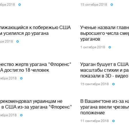
ября 2018
15 октября 2018
лижающийся к побережью США
Ученые назвали глав
м усилился до урагана
выросшего числа сме
ураганов
бря 2018
1 октября 2018
чество жертв урагана "Флоренс"
Ураган бушует в США
А достигло 18 человек
масштабы стихии и р
показали в 3D - видео
тября 2018
15 сентября 2018
рекомендовал украинцам не
В Вашингтоне из-за 
ь в США из-за урагана "Флоренс"
урагана ввели чрезв
положение
тября 2018
11 сентября 2018