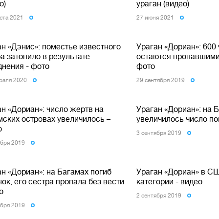
о)
ураган (видео)
уста 2021
27 июня 2021
ан «Дэнис»: поместье известного
Ураган «Дориан»: 600
а затопило в результате
остаются пропавшими 
днения - фото
фото
раля 2020
29 сентября 2019
н «Дориан»: число жертв на
Ураган «Дориан»: на 
мских островах увеличилось –
увеличилось число по
о
3 сентября 2019
ября 2019
н «Дориан»: на Багамах погиб
Ураган «Дориан» в СШ
ок, его сестра пропала без вести
категории - видео
о
2 сентября 2019
ября 2019