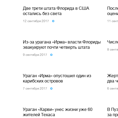
Две трети штата Флорида в США
Посл
остались без света
оцен
12 сентября 2017
11 сен
Из-за урагана «Ирма» власти Флориды
Числ
эвакуируют почти четверть штата
8 сент
9 сентября 2017
Ураган «Ирма» опустошил один из
Жерт
карибских островов
два 
7 сентября 2017
6 сент
Ураган «Харви» унес жизни уже 60
В Пу
жителей Техаса
за п