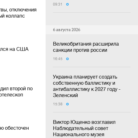
09:31
твы, отключения
ый коллапс
6 августа 2026
Великобритания расширила
ился на США
санкции против россии
16:45
Украина планирует создать
собственную баллистику и
дил второй по
антибаллистику к 2027 году -
отелескоп
Зеленский
15:38
Виктор Ющенко возглавил
ью обесточен
Наблюдательный совет
Национального музея