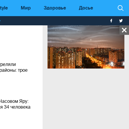
tyle
Мир
Здоровье
Досье
т
треляли
районы: трое
Часовом Яру:
я 34 человека