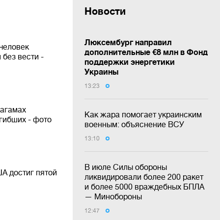
Новости
Люксембург направил
 человек
дополнительные €8 млн в Фонд
без вести -
поддержки энергетики
Украины
13:23
Багамах
Как жара помогает украинским
гибших - фото
военным: объяснение ВСУ
13:10
В июле Силы обороны
А достиг пятой
ликвидировали более 200 ракет
и более 5000 враждебных БПЛА
— Минобороны
12:47