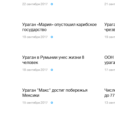
22 сентября 2017
21 сен
Ураган «Мария» опустошил карибское
Ураг
государство
чрез
19 сентября 2017
19 сен
Ураган в Румынии унес жизни 8
ООН 
человек
ураг
18 сентября 2017
17 сен
Ураган "Макс" достиг побережья
Числ
Мексики
до 77
15 сентября 2017
13 сен