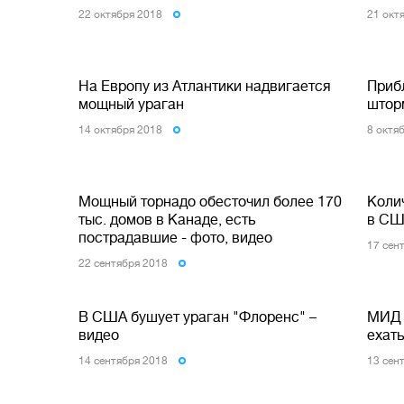
22 октября 2018
21 окт
На Европу из Атлантики надвигается
Приб
мощный ураган
штор
14 октября 2018
8 октя
Мощный торнадо обесточил более 170
Коли
тыс. домов в Канаде, есть
в СШ
пострадавшие - фото, видео
17 сен
22 сентября 2018
В США бушует ураган "Флоренс" –
МИД 
видео
ехат
14 сентября 2018
13 сен