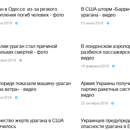
н в Одессе: из-за резкого
В США шторм «Барри»
пления погиб человек - фото
урагана - видео
ста 2019
13 июля 2019
алии ураган стал причиной
В лондонском аэропор
ольких смертей - фото
разбился пассажирск
видео
раля 2019
10 февраля 2019
лориде показали машину-ураган
Армия Украины получ
а ветра» - видео
партию ракетных сист
видео
ря 2018
22 октября 2018
чество жертв урагана в США
Украинцев предупред
ичилось
опасности урагана в 