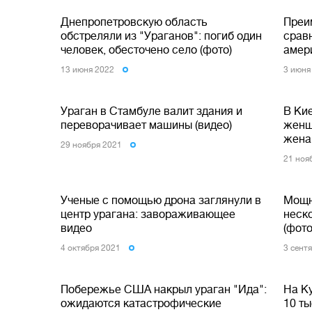
Днепропетровскую область
Преи
обстреляли из "Ураганов": погиб один
срав
человек, обесточено село (фото)
амер
13 июня 2022
3 июня
Ураган в Стамбуле валит здания и
В Ки
переворачивает машины (видео)
женщ
жена
29 ноября 2021
21 ноя
Ученые с помощью дрона заглянули в
Мощн
центр урагана: завораживающее
неск
видео
(фото
4 октября 2021
3 сент
Побережье США накрыл ураган "Ида":
На Ку
ожидаются катастрофические
10 т