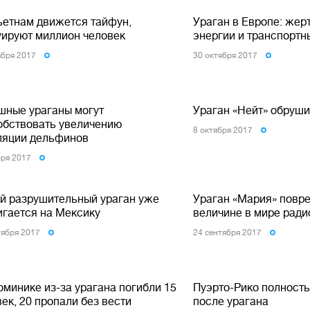
ьетнам движется тайфун,
Ураган в Европе: жер
уируют миллион человек
энергии и транспортн
абря 2017
30 октября 2017
шные ураганы могут
Ураган «Нейт» обруш
обствовать увеличению
8 октября 2017
ляции дельфинов
бря 2017
й разрушительный ураган уже
Ураган «Мария» повре
игается на Мексику
величине в мире ради
тября 2017
24 сентября 2017
оминике из-за урагана погибли 15
Пуэрто-Рико полност
ек, 20 пропали без вести
после урагана