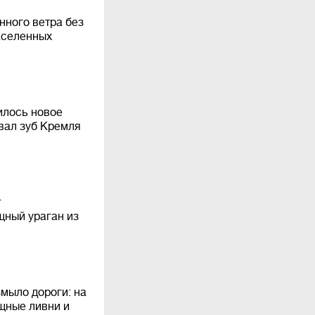
нного ветра без
аселенных
илось новое
рвал зуб Кремля
т
ный ураган из
мыло дороги: на
щные ливни и