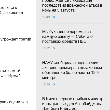
продолжается ликвидация
последствий вражеской атаки в
ижается к
ночь на 5 августа
 благословил
13:43
Мы буквально деремся за
каждую ракету — Сибига о
 угрожает третий
поставках средств ПВО
13:12
НАБУ сообщила о подозрении
эксвицепремьера в незаконном
ется самый
обогащении более чем на 13,9
аган "Ирма"
млн грн
12:55
В Киев впервые прибыл министр
арви» оценили в
иностранных дел Азербайджана
Джейхун Байрамов