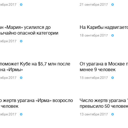
тября 2017
21 сентября 2017
ан «Мария» усилился до
На Карибы надвигает
вычайно опасной категории
18 сентября 2017
тября 2017
поможет Кубе на $5,7 млн после
От урагана в Москве 
ана «Ирмы»
менее 9 человек
тября 2017
15 сентября 2017
о жертв урагана «Ирма» возросло
Число жертв урагана
 человек
превысило 50 челове
тября 2017
13 сентября 2017