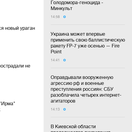
Голодомора-геноцида -
Минкульт
14:58
ся новый ураган
Украина может впервые
применить свою баллистическую
ракету FP-7 уже осенью — Fire
Point
14:41
пострадали не
Оправдывали вооруженную
агрессию рф и военные
преступления россиян: СБУ
разоблачила четырех интернет-
агитаторов
 "Ирма"
к
14:13
В Киевской области