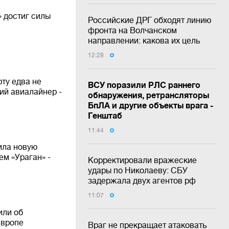
 достиг силы
Российские ДРГ обходят линию
фронта на Волчанском
направлении: какова их цель
12:28
ту едва не
ВСУ поразили РЛС раннего
ий авиалайнер -
обнаружения, ретрансляторы
БпЛА и другие объекты врага -
Генштаб
11:44
ила новую
ем «Ураган» -
Корректировали вражеские
удары по Николаеву: СБУ
задержала двух агентов рф
11:07
или об
Европе
Враг не прекращает атаковать