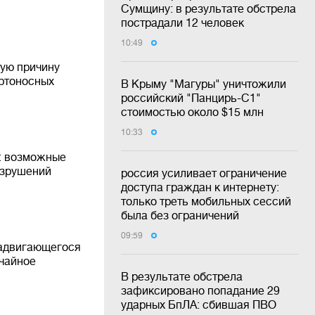
Сумщину: в результате обстрела
пострадали 12 человек
10:49
ную причину
ртоносных
В Крыму "Магуры" уничтожили
российский "Панцирь-С1"
стоимостью около $15 млн
10:33
: возможные
азрушений
россия усиливает ограничение
доступа граждан к интернету:
только треть мобильных сессий
была без ограничений
09:59
надвигающегося
ычайное
В результате обстрела
зафиксировано попадание 29
ударных БпЛА: сбившая ПВО