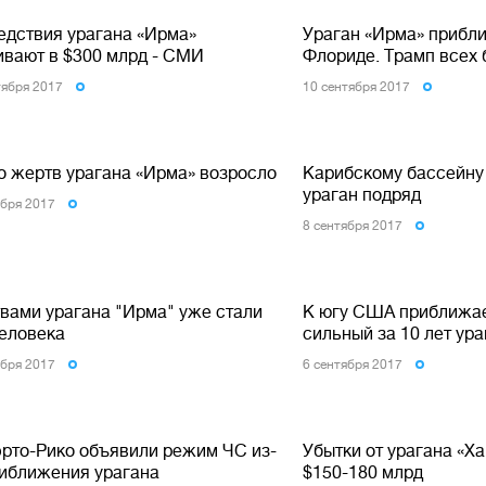
едствия урагана «Ирма»
Ураган «Ирма» прибл
ивают в $300 млрд - СМИ
Флориде. Трамп всех
тября 2017
10 сентября 2017
о жертв урагана «Ирма» возросло
Карибскому бассейну
ураган подряд
ября 2017
8 сентября 2017
вами урагана "Ирма" уже стали
К югу США приближа
человека
сильный за 10 лет ур
ября 2017
6 сентября 2017
эрто-Рико объявили режим ЧС из-
Убытки от урагана «Х
риближения урагана
$150-180 млрд