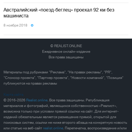
Австралийский «поезд-беглец» проехал 92 км без
машиниста
8 ноября 2018
© REALIST.ONLINE
Ежедневное онлайн-издание
Все права защищены
Материалы под рубриками "Реклама", "На правах рекламы", "PR",
"Спонсор проекта", "Партнер проекта", "Новости компаний", "Позиция"
публикуются на правах рекламы
Карта сайта
© 2016-2026
Realist.online
. Все права защищены. Републикация
материалов и фотографий, являющихся собственностью «Реалист»,
возможна только при условии прямой ссылки на сайт. Для интернет-
изданий обязательным является размещение прямой, открытой для
поисковых систем, ссылки не ниже второго абзаца на конкретную новость
или статью на веб-сайт
realist.online
. Перепечатка, воспроизведение и/или