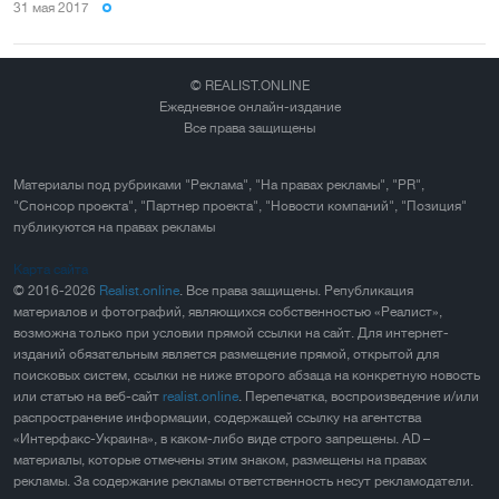
31 мая 2017
© REALIST.ONLINE
Ежедневное онлайн-издание
Все права защищены
Материалы под рубриками "Реклама", "На правах рекламы", "PR",
"Спонсор проекта", "Партнер проекта", "Новости компаний", "Позиция"
публикуются на правах рекламы
Карта сайта
© 2016-2026
Realist.online
. Все права защищены. Републикация
материалов и фотографий, являющихся собственностью «Реалист»,
возможна только при условии прямой ссылки на сайт. Для интернет-
изданий обязательным является размещение прямой, открытой для
поисковых систем, ссылки не ниже второго абзаца на конкретную новость
или статью на веб-сайт
realist.online
. Перепечатка, воспроизведение и/или
распространение информации, содержащей ссылку на агентства
«Интерфакс-Украина», в каком-либо виде строго запрещены. AD –
материалы, которые отмечены этим знаком, размещены на правах
рекламы. За содержание рекламы ответственность несут рекламодатели.