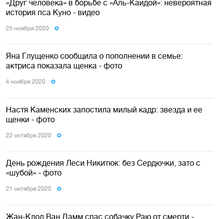
«Друг человека» в борьбе с «Аль-Каидой»: невероятная
история пса Куно - видео
25 ноября 2020
Яна Глущенко сообщила о пополнении в семье:
актриса показала щенка - фото
4 ноября 2020
Настя Каменских запостила милый кадр: звезда и ее
щенки - фото
22 октября 2020
День рождения Леси Никитюк: без Сердючки, зато с
«шубой» - фото
21 октября 2020
Жан-Клод Ван Дамм спас собачку Раю от смерти -