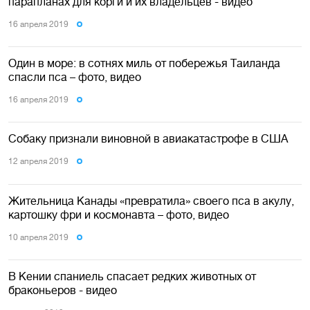
парапланах для корги и их владельцев - видео
16 апреля 2019
Один в море: в сотнях миль от побережья Таиланда
спасли пса – фото, видео
16 апреля 2019
Собаку признали виновной в авиакатастрофе в США
12 апреля 2019
Жительница Канады «превратила» своего пса в акулу,
картошку фри и космонавта – фото, видео
10 апреля 2019
В Кении спаниель спасает редких животных от
браконьеров - видео