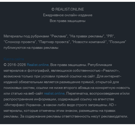
© REALIST.ONLINE
Ежедневное онлайн-издание
Все права защищены
Материалы под рубриками "Реклама", "На правах рекламы", "PR",
"Спонсор проекта", "Партнер проекта", "Новости компаний", "Позиция"
публикуются на правах рекламы
Карта сайта
© 2016-2026
Realist.online
. Все права защищены. Републикация
материалов и фотографий, являющихся собственностью «Реалист»,
возможна только при условии прямой ссылки на сайт. Для интернет-
изданий обязательным является размещение прямой, открытой для
поисковых систем, ссылки не ниже второго абзаца на конкретную новость
или статью на веб-сайт
realist.online
. Перепечатка, воспроизведение и/или
распространение информации, содержащей ссылку на агентства
«Интерфакс-Украина», в каком-либо виде строго запрещены. AD –
материалы, которые отмечены этим знаком, размещены на правах
рекламы. За содержание рекламы ответственность несут рекламодатели.