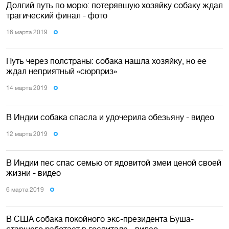
Долгий путь по морю: потерявшую хозяйку собаку ждал
трагический финал - фото
16 марта 2019
Путь через полстраны: собака нашла хозяйку, но ее
ждал неприятный «сюрприз»
14 марта 2019
В Индии собака спасла и удочерила обезьяну - видео
12 марта 2019
В Индии пес спас семью от ядовитой змеи ценой своей
жизни - видео
6 марта 2019
В США собака покойного экс-президента Буша-
старшего работает в госпитале - видео