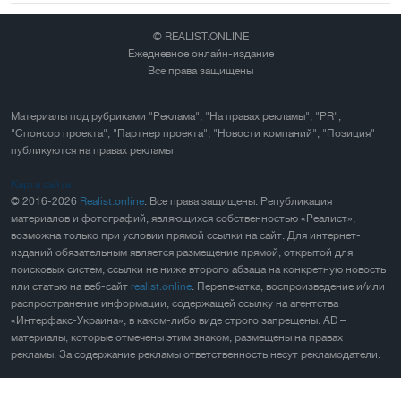
© REALIST.ONLINE
Ежедневное онлайн-издание
Все права защищены
Материалы под рубриками "Реклама", "На правах рекламы", "PR",
"Спонсор проекта", "Партнер проекта", "Новости компаний", "Позиция"
публикуются на правах рекламы
Карта сайта
© 2016-2026
Realist.online
. Все права защищены. Републикация
материалов и фотографий, являющихся собственностью «Реалист»,
возможна только при условии прямой ссылки на сайт. Для интернет-
изданий обязательным является размещение прямой, открытой для
поисковых систем, ссылки не ниже второго абзаца на конкретную новость
или статью на веб-сайт
realist.online
. Перепечатка, воспроизведение и/или
распространение информации, содержащей ссылку на агентства
«Интерфакс-Украина», в каком-либо виде строго запрещены. AD –
материалы, которые отмечены этим знаком, размещены на правах
рекламы. За содержание рекламы ответственность несут рекламодатели.